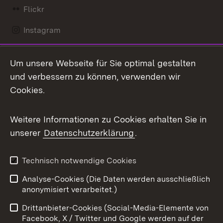
Flickr
Instagram
LinkedIn
Um unsere Webseite für Sie optimal gestalten
Mastodon
und verbessern zu können, verwenden wir
Cookies.
Messenger
Social Wall
Weitere Informationen zu Cookies erhalten Sie in
unserer
Datenschutzerklärung
.
X / Twitter
Youtube
Technisch notwendige Cookies
Analyse-Cookies (Die Daten werden ausschließlich
Zum 
anonymisiert verarbeitet.)
Impressum
Kontakt
Drittanbieter-Cookies (Social-Media-Elemente von
Benutzungshinweise
Barrierefreiheit
Facebook, X / Twitter und Google werden auf der