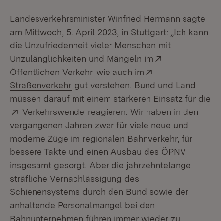
Landesverkehrsminister Winfried Hermann sagte
am Mittwoch, 5. April 2023, in Stuttgart: „Ich kann
die Unzufriedenheit vieler Menschen mit
Extern:
Unzulänglichkeiten und Mängeln im
(Öffnet in neuem Fenster)
Extern:
Öffentlichen Verkehr
wie auch im
(Öffnet in neuem Fenster)
Straßenverkehr
gut verstehen. Bund und Land
müssen darauf mit einem stärkeren Einsatz für die
Extern:
(Öffnet in neuem Fenster)
Verkehrswende
reagieren. Wir haben in den
vergangenen Jahren zwar für viele neue und
moderne Züge im regionalen Bahnverkehr, für
bessere Takte und einen Ausbau des ÖPNV
insgesamt gesorgt. Aber die jahrzehntelange
sträfliche Vernachlässigung des
Schienensystems durch den Bund sowie der
anhaltende Personalmangel bei den
Bahnunternehmen führen immer wieder zu