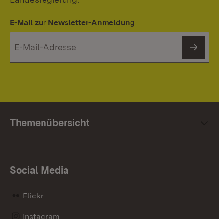
E-Mail zur Newsletter-Anmeldung
News
Themenübersicht
Social Media
Flickr
Instagram