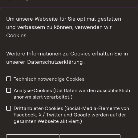
LinkedIn
Um unsere Webseite für Sie optimal gestalten
Mastodon
und verbessern zu können, verwenden wir
Cookies.
Messenger
Social Wall
Weitere Informationen zu Cookies erhalten Sie in
unserer
Datenschutzerklärung
.
X / Twitter
Youtube
Technisch notwendige Cookies
Analyse-Cookies (Die Daten werden ausschließlich
Zum 
anonymisiert verarbeitet.)
Impressum
Kontakt
Drittanbieter-Cookies (Social-Media-Elemente von
Benutzungshinweise
Barrierefreiheit
Facebook, X / Twitter und Google werden auf der
gesamten Webseite aktiviert.)
Datenschutz
Cookies