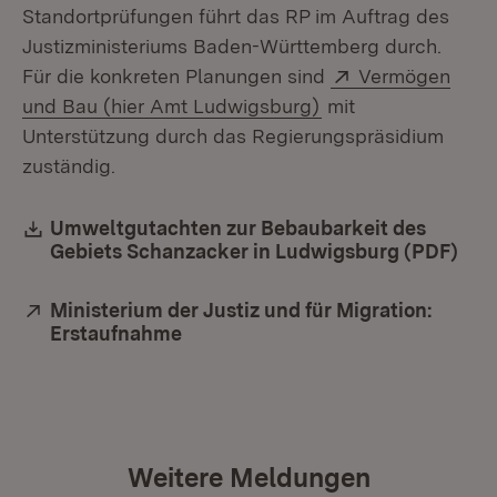
Standortprüfungen führt das RP im Auftrag des
Justizministeriums Baden-Württemberg durch.
Extern:
Für die konkreten Planungen sind
Vermögen
(Öffnet in neuem Fe
und Bau (hier Amt Ludwigsburg)
mit
Unterstützung durch das Regierungspräsidium
zuständig.
Download:
Umweltgutachten zur Bebaubarkeit des
Gebiets Schanzacker in Ludwigsburg (PDF)
(Öff
Extern:
Ministerium der Justiz und für Migration:
Erstaufnahme
(Öffnet in neuem Fenster)
Weitere Meldungen