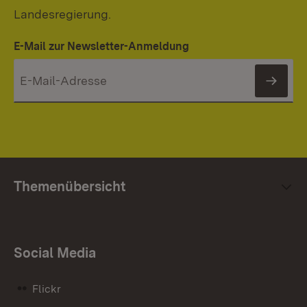
Landesregierung.
E-Mail zur Newsletter-Anmeldung
News
Themenübersicht
Social Media
Flickr