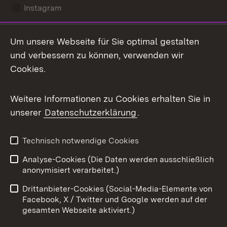
Instagram
LinkedIn
Um unsere Webseite für Sie optimal gestalten
Mastodon
und verbessern zu können, verwenden wir
Cookies.
Messenger
Social Wall
Weitere Informationen zu Cookies erhalten Sie in
unserer
Datenschutzerklärung
.
X / Twitter
Youtube
Technisch notwendige Cookies
Analyse-Cookies (Die Daten werden ausschließlich
Zum 
anonymisiert verarbeitet.)
Impressum
Kontakt
Drittanbieter-Cookies (Social-Media-Elemente von
Benutzungshinweise
Barrierefreiheit
Facebook, X / Twitter und Google werden auf der
gesamten Webseite aktiviert.)
Datenschutz
Cookies