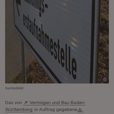
Symbolbild
Extern:
Das von
Vermögen und Bau Baden-
(Öffnet in neuem Fenster)
Download:
Württemberg
in Auftrag gegebene