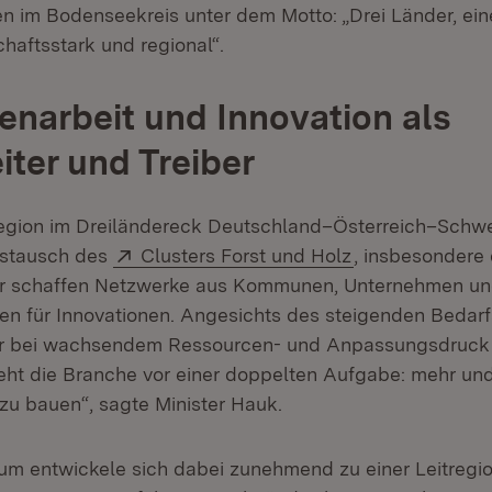
en im Bodenseekreis unter dem Motto: „Drei Länder, ein
haftsstark und regional“.
arbeit und Innovation als
ter und Treiber
gion im Dreiländereck Deutschland–Österreich–Schwei
Extern:
(Öffnet in neue
ustausch des
Clusters Forst und Holz
, insbesondere
net in neuem Fenster)
er schaffen Netzwerke aus Kommunen, Unternehmen u
en für Innovationen. Angesichts des steigenden Beda
tur bei wachsendem Ressourcen- und Anpassungsdruck
fnet in neuem Fenster)
eht die Branche vor einer doppelten Aufgabe: mehr und
 zu bauen“, sagte Minister Hauk.
 entwickele sich dabei zunehmend zu einer Leitregio