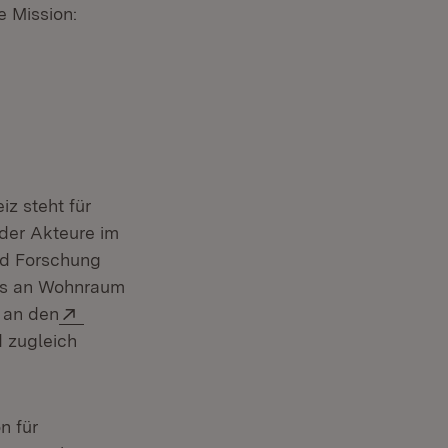
e Mission:
z steht für
m Fenster)
 der Akteure im
nd Forschung
rfs an Wohnraum
Extern:
 an den
 zugleich
n für