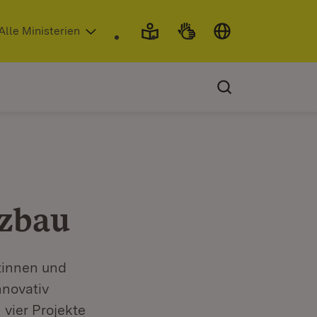
 in neuem Fenster)
Alle Ministerien
lzbau
tinnen und
nnovativ
vier Projekte