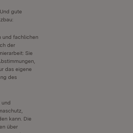
 Und gute
lzbau:
n und fachlichen
ich der
ierarbeit: Sie
 Abstimmungen,
ur das eigene
ung des
 und
imaschutz,
den kann. Die
en über