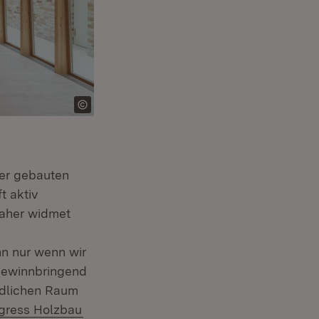
der gebauten
t aktiv
Daher widmet
n nur wenn wir
gewinnbringend
ändlichen Raum
(Öffnet in neuem Fenster)
gress Holzbau