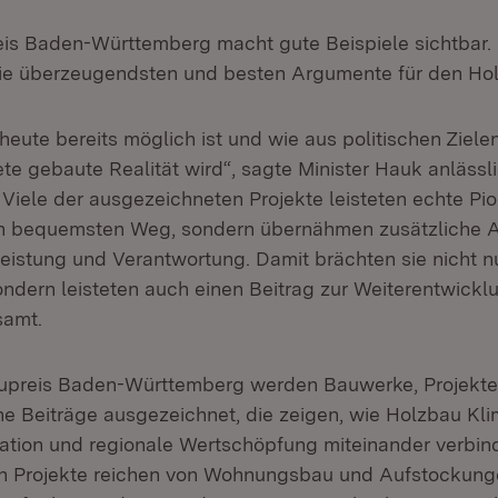
is Baden-Württemberg macht gute Beispiele sichtbar.
die überzeugendsten und besten Argumente für den Ho
heute bereits möglich ist und wie aus politischen Ziele
te gebaute Realität wird“, sagte Minister Hauk anlässl
 Viele der ausgezeichneten Projekte leisteten echte Pion
en bequemsten Weg, sondern übernähmen zusätzliche
leistung und Verantwortung. Damit brächten sie nicht n
sondern leisteten auch einen Beitrag zur Weiterentwickl
samt.
upreis Baden-Württemberg werden Bauwerke, Projekte
he Beiträge ausgezeichnet, die zeigen, wie Holzbau Kl
vation und regionale Wertschöpfung miteinander verbin
n Projekte reichen von Wohnungsbau und Aufstockung