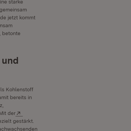
ine starke
 gemeinsam
rade jetzt kommt
einsam
, betonte
z und
ls Kohlenstoff
 neuem Fenster)
mit bereits in
z,
Extern:
Mit der
ielt gestärkt.
 nachwachsenden