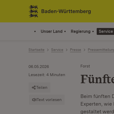
Zum Inhalt springen
Link zur Startseite
Unser Land
Regierung
Service
Startseite
Service
Presse
Pressemitteilu
Forst
06.05.2026
Fünft
Lesezeit: 4 Minuten
Teilen
Beim fünften 
Text vorlesen
Experten, wie
gestaltet wer