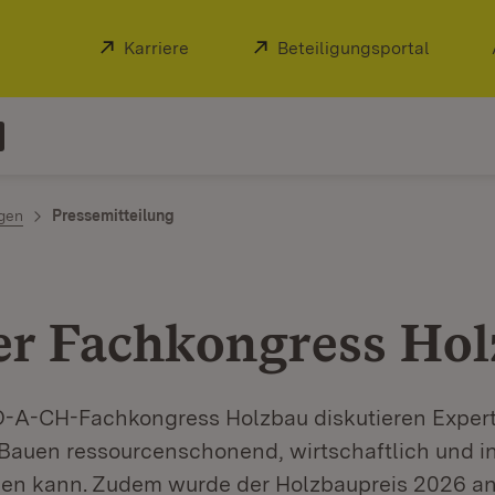
Extern:
Karriere
(Öffnet in neuem Fenster)
Extern:
Beteiligungsportal
(Öffnet
ngen
Pressemitteilung
er Fachkongress Ho
D-A-CH-Fachkongress Holzbau diskutieren Exper
 Bauen ressourcenschonend, wirtschaftlich und i
den kann. Zudem wurde der Holzbaupreis 2026 an 