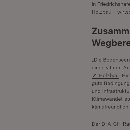
in Friedrichshaf
Holzbau – wirtsc
Zusammen
Wegberei
„Die Bodenseere
einen vitalen A
Extern:
(Öff
Holzbau
. Hi
gute Bedingung
und Infrastruk
(Öf
Klimawandel
st
klimafreundlich
Der D-A-CH-Raum