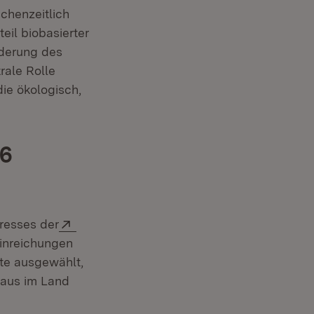
in neuem Fenster)
chenzeitlich
eil biobasierter
nderung des
rale Rolle
ie ökologisch,
26
Extern:
resses der
Einreichungen
kte ausgewählt,
zbaus im Land