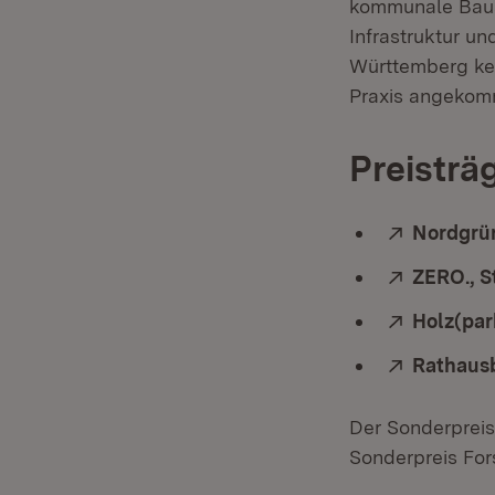
kommunale Baua
Infrastruktur u
Württemberg kei
Praxis angekom
Preisträ
Extern:
Nordgrün
Extern:
ZERO., S
Extern:
Holz(par
Extern:
Rathausb
Der Sonderpreis
Sonderpreis Fo