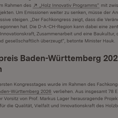
Extern:
(Öffnet 
 im Rahmen des
„Holz Innovativ Programms“
mit zwis
ojekten. Um Emissionen weiter zu senken, müsse der Ant
ssive steigen. „Der Fachkongress zeigt, dass die Verä
egonnen hat. Die D-A-CH-Region kann dabei eine zent
 Innovationskraft, Zusammenarbeit und eine Baukultur, d
nd gesellschaftlich überzeugt“, betonte Minister Hauk.
preis Baden-Württemberg 20
n
rsten Kongresstages wurde im Rahmen des Fachkong
(Öffnet in neuem Fenster)
aden-Württemberg 2026
verliehen. Aus insgesamt 78 
ter Vorsitz von Prof. Markus Lager herausragende Proje
 für die Qualität, Vielfalt und Innovationskraft des Hol