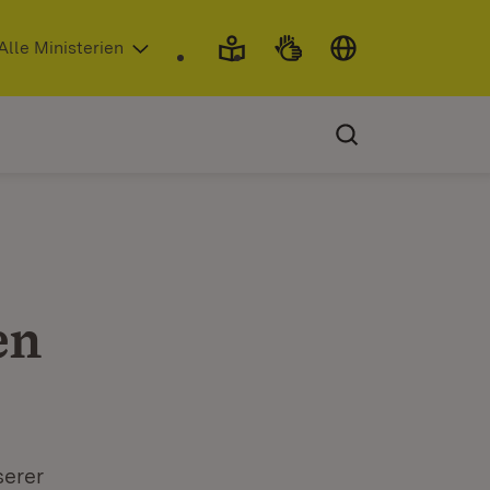
 in neuem Fenster)
Alle Ministerien
en
serer