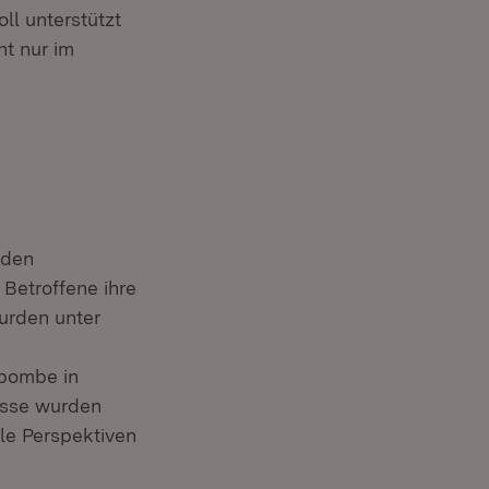
ll unterstützt
ht nur im
rden
Betroffene ihre
urden unter
sbombe in
nisse wurden
le Perspektiven