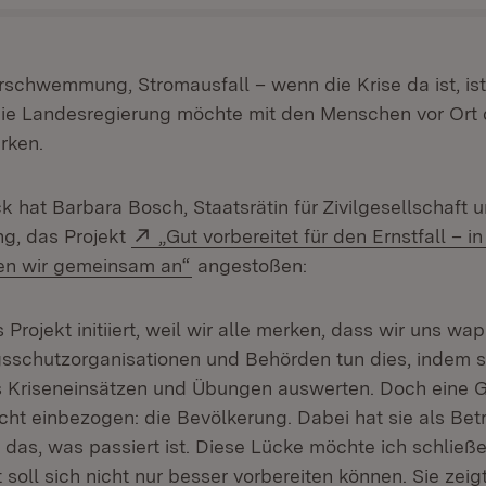
Mut
schwemmung, Stromausfall – wenn die Krise da ist, ist 
Die Landesregierung möchte mit den Menschen vor Ort d
rken.
 hat Barbara Bosch, Staatsrätin für Zivilgesellschaft 
Extern:
ng, das Projekt
„Gut vorbereitet für den Ernstfall – i
(Öffnet in neuem Fenster)
n wir gemeinsam an“
angestoßen:
 Projekt initiiert, weil wir alle merken, dass wir uns w
sschutzorganisationen und Behörden tun dies, indem si
s Kriseneinsätzen und Übungen auswerten. Doch eine 
cht einbezogen: die Bevölkerung. Dabei hat sie als Betr
 das, was passiert ist. Diese Lücke möchte ich schließe
t soll sich nicht nur besser vorbereiten können. Sie zei