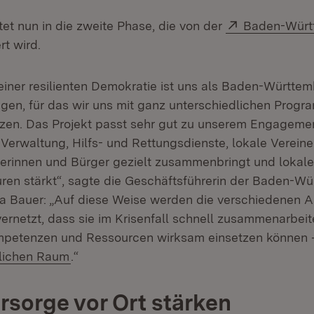
Extern:
tet nun in die zweite Phase, die von der
Baden-Würt
in neuem Fenster)
rt wird.
einer resilienten Demokratie ist uns als Baden-Württem
egen, für das wir uns mit ganz unterschiedlichen Prog
zen. Das Projekt passt sehr gut zu unserem Engageme
 Verwaltung, Hilfs- und Rettungsdienste, lokale Verein
erinnen und Bürger gezielt zusammenbringt und lokale
ren stärkt“, sagte die Geschäftsführerin der Baden-W
sia Bauer: „Auf diese Weise werden die verschiedenen A
vernetzt, dass sie im Krisenfall schnell zusammenarbei
petenzen und Ressourcen wirksam einsetzen können 
rn:
(Öffnet in neuem Fenster)
lichen Raum
.“
rsorge vor Ort stärken