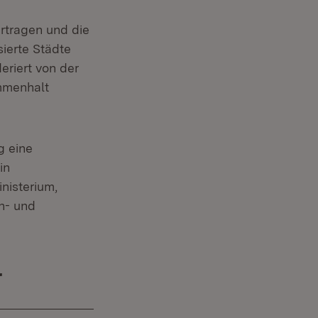
rtragen und die
ierte Städte
riert von der
ammenhalt
g eine
in
nisterium,
n- und
r