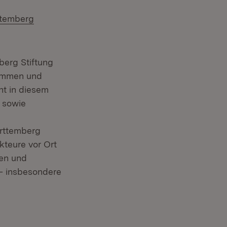
temberg
berg Stiftung
rammen und
nt in diesem
e sowie
ürttemberg
kteure vor Ort
ten und
– insbesondere