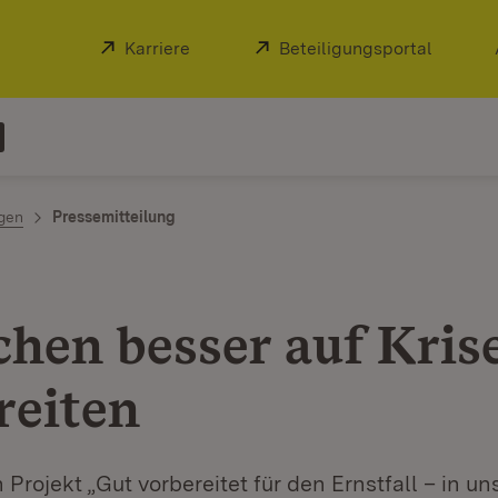
Extern:
Karriere
(Öffnet in neuem Fenster)
Extern:
Beteiligungsportal
(Öffnet
ngen
Pressemitteilung
hen besser auf Kris
reiten
Projekt „Gut vorbereitet für den Ernstfall – in un