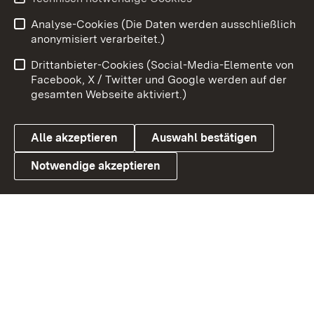
Analyse-Cookies (Die Daten werden ausschließlich
Zum 
anonymisiert verarbeitet.)
Impressum
Kontakt
Drittanbieter-Cookies (Social-Media-Elemente von
Benutzungshinweise
Barrierefreiheit
Facebook, X / Twitter und Google werden auf der
gesamten Webseite aktiviert.)
Datenschutz
Cookies
Alle akzeptieren
Auswahl bestätigen
Notwendige akzeptieren
Link zum Landesportal