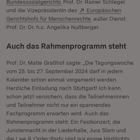
(Öffnet in neuem Fenster)
Bundessozialgerichts
Prof. Dr. Rainer Schlegel
Extern:
und die Vizepräsidentin des
Europäischen
(Öffnet in neuem F
Gerichtshofs für Menschenrechte
außer Dienst
Prof. Dr. Dr. h.c. Angelika Nußberger.
Auch das Rahmenprogramm steht
Prof. Dr. Malte Graßhof sagte: „Die Tagungswoche
vom 25. bis 27. September 2024 darf in jedem
Kalender schon einmal vorgemerkt werden.
Herzliche Einladung nach Stuttgart! Ich kann
schon jetzt versichern, dass die Teilnehmerinnen
und Teilnehmer nicht nur ein spannendes
Fachprogramm erwarten wird. Auch das
Rahmenprogramm steht: Ein Festkonzert, die
Juristennacht in der Liederhalle, Jura Slam und
die Law & Order-Party sind nur einige Highlights,