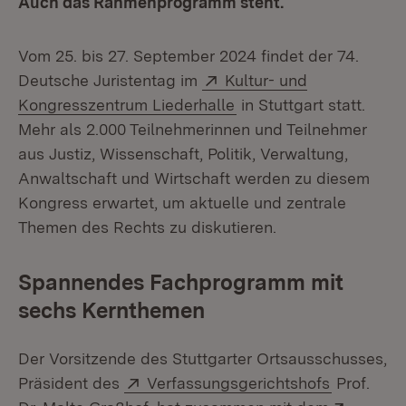
Auch das Rahmenprogramm steht.
Vom 25. bis 27. September 2024 findet der 74.
Extern:
Deutsche Juristentag im
Kultur- und
(Öffnet in neuem Fenst
Kongresszentrum Liederhalle
in Stuttgart statt.
Mehr als 2.000 Teilnehmerinnen und Teilnehmer
aus Justiz, Wissenschaft, Politik, Verwaltung,
Anwaltschaft und Wirtschaft werden zu diesem
Kongress erwartet, um aktuelle und zentrale
Themen des Rechts zu diskutieren.
Spannendes Fachprogramm mit
sechs Kernthemen
Der Vorsitzende des Stuttgarter Ortsausschusses,
Extern:
(Öffnet i
Präsident des
Verfassungsgerichtshofs
Prof.
Extern: