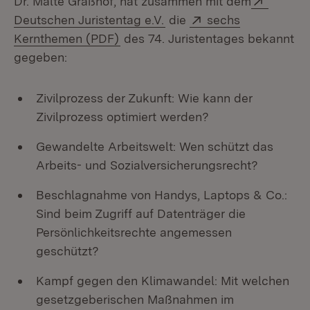
Dr. Malte Graßhof, hat zusammen mit dem
(Öffnet in neuem Fenster)
Extern:
Deutschen Juristentag e.V.
die
sechs
(Öffnet in neuem Fenster)
Kernthemen (PDF)
des 74. Juristentages bekannt
gegeben:
Zivilprozess der Zukunft: Wie kann der
Zivilprozess optimiert werden?
Gewandelte Arbeitswelt: Wen schützt das
Arbeits- und Sozialversicherungsrecht?
Beschlagnahme von Handys, Laptops & Co.:
Sind beim Zugriff auf Datenträger die
Persönlichkeitsrechte angemessen
geschützt?
Kampf gegen den Klimawandel: Mit welchen
gesetzgeberischen Maßnahmen im