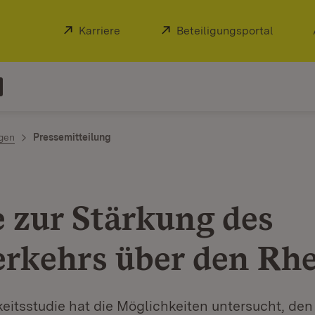
Extern:
Karriere
(Öffnet in neuem Fenster)
Extern:
Beteiligungsportal
(Öffnet
ngen
Pressemitteilung
e zur Stärkung des
rkehrs über den Rh
itsstudie hat die Möglichkeiten untersucht, den