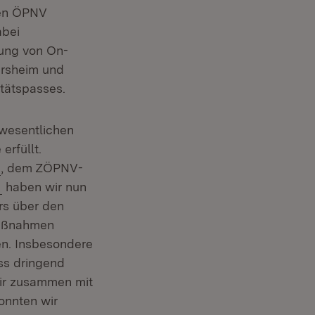
den ÖPNV
abei
tung von On-
rsheim und
itätspasses.
 wesentlichen
erfüllt.
(Öffnet in neuem Fenster)
, dem ZÖPNV-
(Öffnet in neuem Fenster)
)
haben wir nun
rs über den
 Maßnahmen
en. Insbesondere
ss dringend
wir zusammen mit
onnten wir