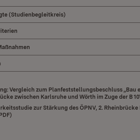
gte (Studienbegleitkreis)
iterien
 Maßnahmen
n
ung: Vergleich zum Planfeststellungsbeschluss „Bau 
ücke zwischen Karlsruhe und Wörth im Zuge der B 10
ad:
keitsstudie zur Stärkung des ÖPNV, 2. Rheinbrücke 
PDF)
(Öffnet in neuem Fenster)