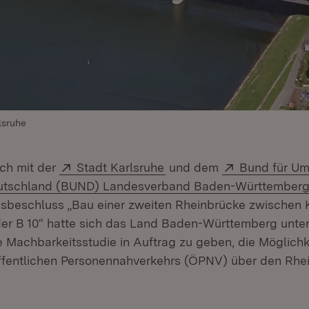
lsruhe
Extern:
(Öffnet in neuem Fenster
Extern:
ich mit der
Stadt Karlsruhe
und dem
Bund für Um
utschland (BUND) Landesverband Baden-Württember
gsbeschluss „Bau einer zweiten Rheinbrücke zwischen 
er B 10“ hatte sich das Land Baden-Württemberg unte
ne Machbarkeitsstudie in Auftrag zu geben, die Möglichk
ffentlichen Personennahverkehrs (ÖPNV) über den Rhe