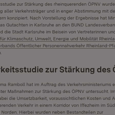
tsstudie zur Stärkung des rheinquerenden ÖPNV wurde
g aller Verkehrsträger und in enger Abstimmung mit d
rn konzipiert. Nach Vorstellung der Ergebnisse hat Mini
 das Gutachten in Karlsruhe an den BUND Landesverba
 die Stadt Karlsruhe im Beisein von Vertreterinnen und
 für Klimaschutz, Umwelt, Energie und Mobilität Rheinl
rbands Öffentlicher Personennahverkehr Rheinland-P
neuem Fenster)
.
keitsstudie zur Stärkung des
rma Ramboll hat im Auftrag des Verkehrsministeriums e
ster Maßnahmen zur Stärkung des ÖPNV untersucht. Im
abei die Umsetzbarkeit, voraussichtlichen Kosten und
erenden Verkehr in einem Korridor von Iffezheim im Süd
Norden. Hierbei wurden neben Bestandteilen zur