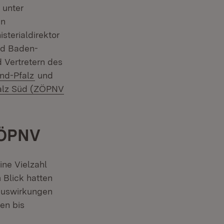
 unter
en
sterialdirektor
nd Baden-
 Vertretern des
(Öffnet in neuem Fenster)
and-Pfalz
und
falz Süd (ZÖPNV
 ÖPNV
ine Vielzahl
 Blick hatten
 Auswirkungen
en bis