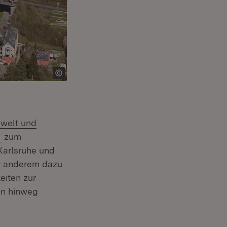
)
welt und
(Öffnet in neuem Fenster)
g
zum
Karlsruhe und
r anderem dazu
eiten zur
in hinweg