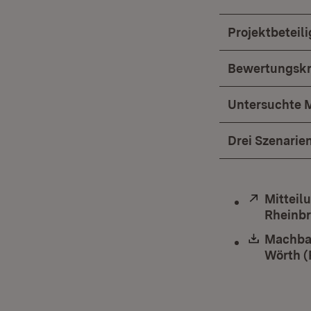
Projektbeteili
Bewertungskr
Untersuchte
Drei Szenarie
Extern:
Mitteil
Rheinbr
Downlo
Machbar
Wörth (