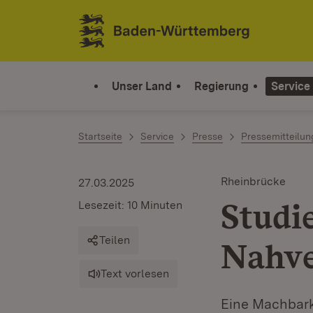
Zum Inhalt springen
Link zur Startseite
Unser Land
Regierung
Service
Startseite
Service
Presse
Pressemitteilu
Rheinbrücke
27.03.2025
Studi
Lesezeit: 10 Minuten
Teilen
Nahve
Text vorlesen
Eine Machbarke