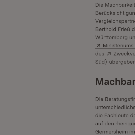
Die Machbarkei
Berücksichtigun
Vergleichspartne
Berthold Frieß
Württemberg und
Extern:
Ministeriums
Extern:
des
Zweckve
(Öffnet in 
Süd)
übergeben
Machbar
Die Beratungsfi
unterschiedlich
die Fachleute d
auf den rheinqu
Germersheim im 