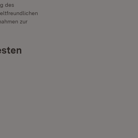
ng des
ltfreundlichen
ßnahmen zur
esten