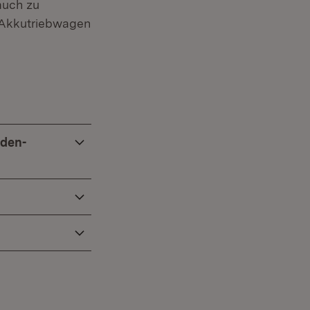
auch zu
 Akkutriebwagen
aden-