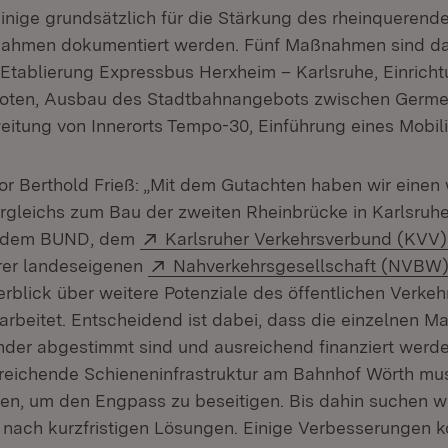
inige grundsätzlich für die Stärkung des rheinqueren
ahmen dokumentiert werden. Fünf Maßnahmen sind d
Etablierung Expressbus Herxheim – Karlsruhe, Einrich
ten, Ausbau des Stadtbahnangebots zwischen Germe
eitung von Innerorts Tempo-30, Einführung eines Mobil
or Berthold Frieß:
„Mit dem Gutachten haben wir einen
rgleichs zum Bau der zweiten Rheinbrücke in Karlsruhe 
Extern:
 dem BUND, dem
Karlsruher Verkehrsverbund (KVV)
Extern:
rer landeseigenen
Nahverkehrsgesellschaft (NVBW
erblick über weitere Potenziale des öffentlichen Verkeh
arbeitet. Entscheidend ist dabei, dass die einzelnen
ander abgestimmt sind und ausreichend finanziert werd
ureichende Schieneninfrastruktur am Bahnhof Wörth mu
en, um den Engpass zu beseitigen. Bis dahin suchen 
 nach kurzfristigen Lösungen. Einige Verbesserungen k