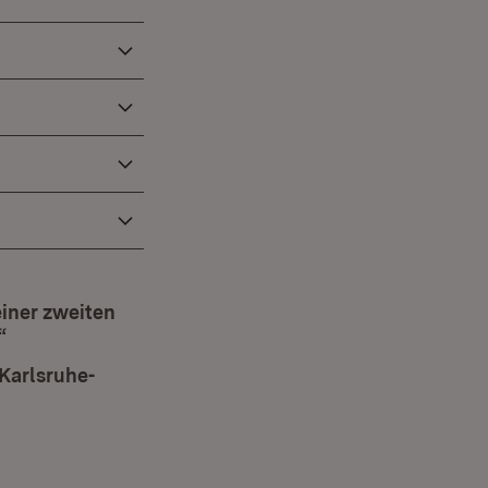
einer zweiten
“
(Öffnet in neuem Fenster)
Karlsruhe-