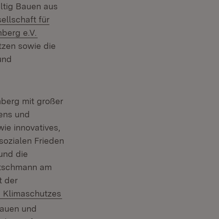
altig Bauen aus
Fenster)
llschaft für
(Öffnet in neuem Fenster)
berg e.V.
tzen sowie die
und
mberg mit großer
uens und
e innovatives,
sozialen Frieden
und die
retschmann am
er)
t der
Extern:
(Öffnet in neuem Fenster)
Klimaschutzes
Bauen und