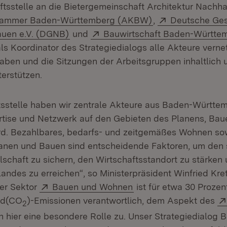
ftsstelle an die Bietergemeinschaft Architektur Nachh
(Öffnet in neuem 
Extern:
kammer Baden-Württemberg (AKBW)
,
Deutsche Gese
(Öffnet in neuem Fenster)
Extern:
auen e.V. (DGNB)
und
Bauwirtschaft Baden-Württem
als Koordinator des Strategiedialogs alle Akteure verne
aben und die Sitzungen der Arbeitsgruppen inhaltlich 
terstützen.
tsstelle haben wir zentrale Akteure aus Baden-Württe
rtise und Netzwerk auf den Gebieten des Planens, Ba
. Bezahlbares, bedarfs- und zeitgemäßes Wohnen sowi
anen und Bauen sind entscheidende Faktoren, um den 
lschaft zu sichern, den Wirtschaftsstandort zu stärken 
Landes zu erreichen“, so Ministerpräsident Winfried K
Extern:
(Öffnet in neuem Fenst
Der Sektor
Bauen und Wohnen
ist für etwa 30 Prozen
id(CO
)-Emissionen verantwortlich, dem Aspekt des
2
 hier eine besondere Rolle zu. Unser Strategiedialog 