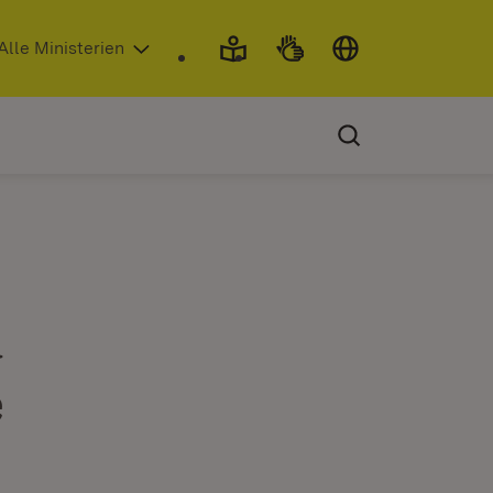
 in neuem Fenster)
Alle Ministerien
d
e