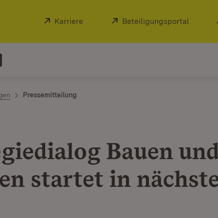
Extern:
Karriere
(Öffnet in neuem Fenster)
Extern:
Beteiligungsportal
(Öffnet
ngen
Pressemitteilung
egiedialog Bauen un
n startet in nächst
e