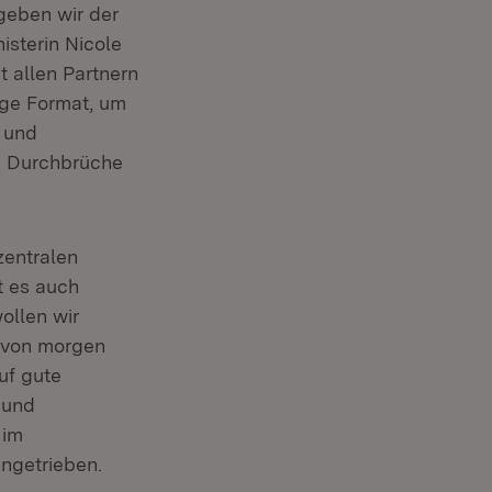
geben wir der
sterin Nicole
t allen Partnern
tige Format, um
 und
nd Durchbrüche
zentralen
 es auch
ollen wir
 von morgen
uf gute
 und
 im
angetrieben.