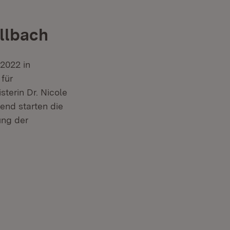
ellbach
 2022 in
für
terin Dr. Nicole
end starten die
ung der