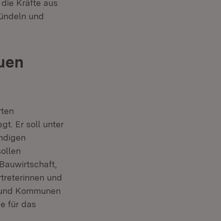
die Kräfte aus
bündeln und
uen
rten
t. Er soll unter
ändigen
ollen
Bauwirtschaft,
treterinnen und
g und Kommunen
e für das