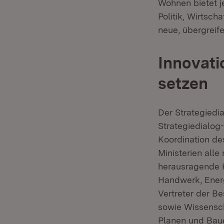
Wohnen bietet j
Politik, Wirtsc
neue, übergreif
Innovati
setzen
Der Strategiedia
Strategiedialog
Koordination de
Ministerien all
herausragende K
Handwerk, Energ
Vertreter der B
sowie Wissensc
Planen und Bau