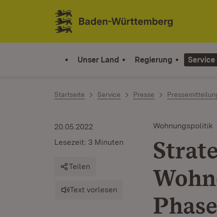
Zum Inhalt springen
Link zur Startseite
Unser Land
Regierung
Service
Startseite
Service
Presse
Pressemitteilu
Wohnungspolitik
20.05.2022
Strat
Lesezeit: 3 Minuten
Teilen
Wohne
Text vorlesen
Phas