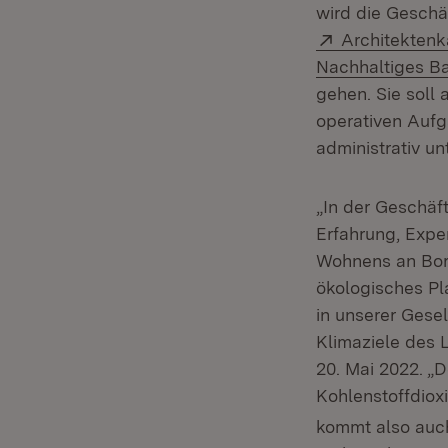
wird die Geschä
Extern:
Architekten
Nachhaltiges B
gehen. Sie soll 
operativen Aufg
administrativ un
„In der Geschäf
Erfahrung, Expe
Wohnens an Bord
ökologisches Pl
in unserer Gesel
Klimaziele des 
20. Mai 2022. „
Kohlenstoffdiox
kommt also auch