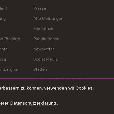
dent
Presse
ung
Alle Meldungen
Mediathek
nd Projekte
Publikationen
chte
Newsletter
trag
Social Media
emberg im
Stellen
Gesetze und Verordnungen
 der Welt
erbessern zu können, verwenden wir Cookies.
Gesetzblatt
Ansprechpartner
serer
Datenschutzerklärung
.
Kontaktformular