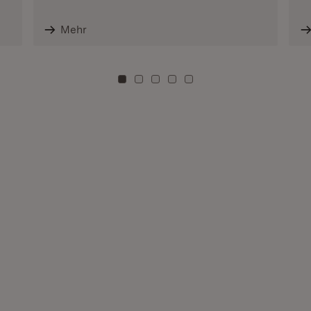
Mehr
Zu Kachel: 0
Zu Kachel: 3
Zu Kachel: 6
Zu Kachel: 9
Zu Kachel: 12