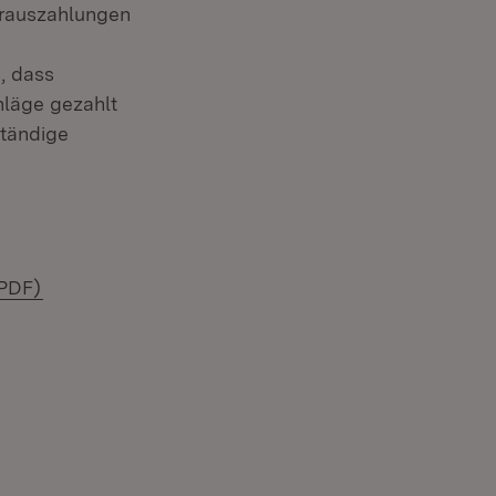
orauszahlungen
, dass
läge gezahlt
ständige
t in neuem Fenster)
(Öffnet in neuem Fenster)
(PDF)