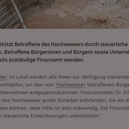
stützt Betroffene des Hochwassers durch steuerliche
n. Betroffene Bürgerinnen und Bürgern sowie Unter
weils zuständige Finanzamt wenden.
(Öffnet in neuem Fenster)
ter
im Land werden alle ihnen zur Verfügung stehende
schöpfen, um den vom
Hochwasser
betroffenen Bürg
Unternehmen entgegenzukommen. Finanzminister Dr. Da
 das Hochwasser große Schäden entstanden, die wir de
ssen können. Jede Hilfe ist jetzt notwendig. Die Finanz
 steuerliche Erleichterungen unterstützen.“