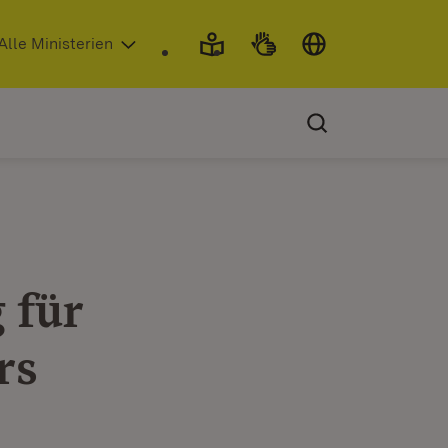
 in neuem Fenster)
Alle Ministerien
 für
rs