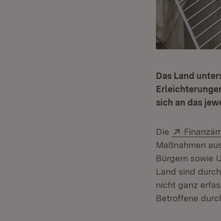
Das Land unter
Erleichterunge
sich an das je
Extern:
Die
Finanzäm
Maßnahmen aus
Bürgern sowie 
Land sind durch
nicht ganz erfa
Betroffene durch