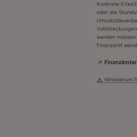
Konkrete Erleic
oder die Stundu
Umsatzsteuerbet
Vollstreckunge
werden müssen. 
Finanzamt wend
Extern:
Finanzämter
Download:
Ministerium 