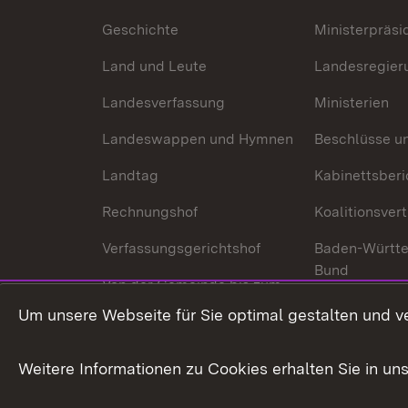
Geschichte
Ministerpräsi
Land und Leute
Landesregier
Landesverfassung
Ministerien
Landeswappen und Hymnen
Beschlüsse u
Landtag
Kabinettsberi
Rechnungshof
Koalitionsver
Verfassungsgerichtshof
Baden-Württ
Bund
Von der Gemeinde bis zum
Ministerium
In Europa und
Um unsere Webseite für Sie optimal gestalten und v
Traditionen
Weitere Informationen zu Cookies erhalten Sie in un
Wirtschaftsstandort