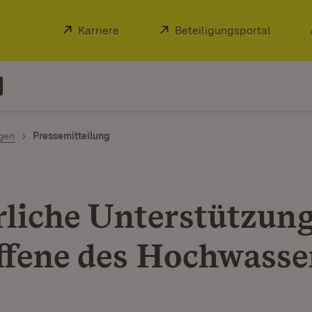
Extern:
Karriere
(Öffnet in neuem Fenster)
Extern:
Beteiligungsportal
(Öffnet
ngen
Pressemitteilung
rliche Unterstützung
ffene des Hochwasse