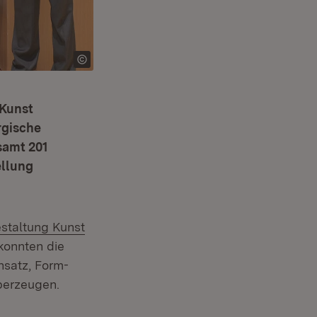
 Kunst
rgische
samt 201
ellung
estaltung Kunst
 konnten die
nsatz, Form-
berzeugen.