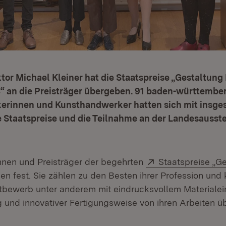
ktor Michael Kleiner hat die Staatspreise „Gestaltung
 an die Preisträger übergeben. 91 baden-württembe
rinnen und Kunsthandwerker hatten sich mit insge
e Staatspreise und die Teilnahme an der Landesausst
Extern:
innen und Preisträger der begehrten
Staatspreise „G
net in neuem Fenster)
en fest. Sie zählen zu den Besten ihrer Profession und
tbewerb unter anderem mit eindrucksvollem Materialei
und innovativer Fertigungsweise von ihren Arbeiten ü