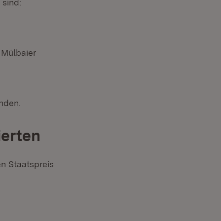
 sind:
 Mülbaier
unden.
ierten
en Staatspreis