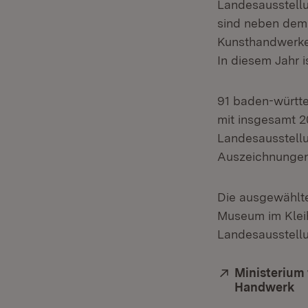
Landesausstellun
sind neben dem 
Kunsthandwerke
In diesem Jahr 
91 baden-württ
mit insgesamt 2
Landesausstellu
Auszeichnungen 
Die ausgewählt
Museum im Kleih
Landesausstellun
Extern:
Ministerium 
Handwerk
(Ö