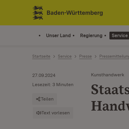
Zum Inhalt springen
Link zur Startseite
Unser Land
Regierung
Service
Startseite
Service
Presse
Pressemitteilu
Kunsthandwerk
27.09.2024
Staat
Lesezeit: 3 Minuten
Teilen
Handw
Text vorlesen