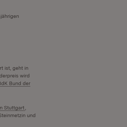
jährigen
 ist, geht in
derpreis wird
Extern:
BdK Bund der
(Öffnet in neuem Fenster)
 Stuttgart
,
Steinmetzin und