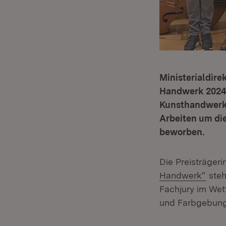
Ministerialdire
Handwerk 2024“
Kunsthandwerke
Arbeiten um di
beworben.
Die Preisträger
(Öff
Handwerk“
steh
Fachjury im Wet
und Farbgebung 