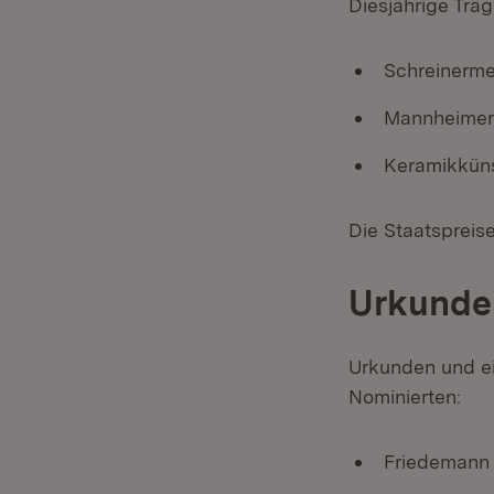
Diesjährige Trä
Schreinerme
Mannheimer 
Keramikküns
Die Staatspreis
Urkunden
Urkunden und ein
Nominierten:
Friedemann 