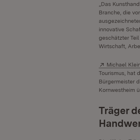
„Das Kunsthandw
Branche, die von
ausgezeichneten
innovative Scha
geschätzter Teil
Wirtschaft, Arbe
Extern:
Michael Klei
Tourismus, hat 
Bürgermeister d
Kornwestheim ü
Träger d
Handwer