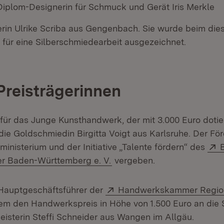
 Diplom-Designerin für Schmuck und Gerät Iris Merkle
erin Ulrike Scriba aus Gengenbach. Sie wurde beim dies
für eine Silberschmiedearbeit ausgezeichnet.
Preisträgerinnen
für das Junge Kunsthandwerk, der mit 3.000 Euro dotiert
die Goldschmiedin Birgitta Voigt aus Karlsruhe. Der För
inisterium und der Initiative „Talente fördern“ des
(Öffnet in neuem Fenster)
r Baden-Württemberg e. V.
vergeben.
Extern:
, Hauptgeschäftsführer der
Handwerkskammer Region
em den Handwerkspreis in Höhe von 1.500 Euro an die 
eisterin Steffi Schneider aus Wangen im Allgäu.