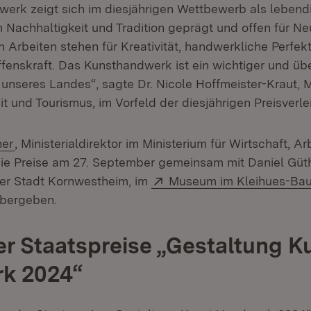
erk zeigt sich im diesjährigen Wettbewerb als lebend
 Nachhaltigkeit und Tradition geprägt und offen für Neu
 Arbeiten stehen für Kreativität, handwerkliche Perfek
ffenskraft. Das Kunsthandwerk ist ein wichtiger und üb
 unseres Landes“, sagte Dr. Nicole Hoffmeister-Kraut, Mi
it und Tourismus, im Vorfeld der diesjährigen Preisverle
(Öffnet in neuem Fenster)
ner
, Ministerialdirektor im Ministerium für Wirtschaft, Ar
die Preise am 27. September gemeinsam mit Daniel Güthl
Extern:
er Stadt Kornwestheim, im
Museum im Kleihues-Ba
bergeben.
er Staatspreise „Gestaltung K
k 2024“