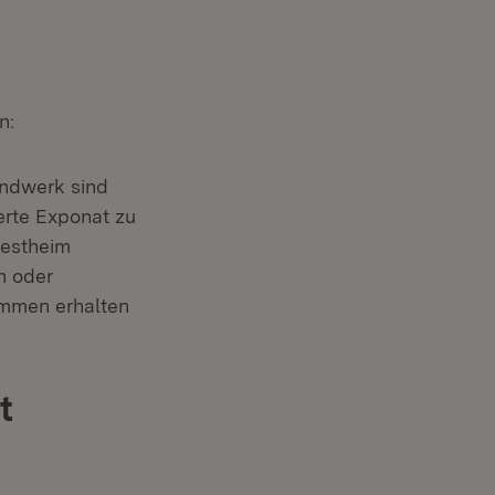
n:
andwerk sind
erte Exponat zu
westheim
n oder
immen erhalten
t