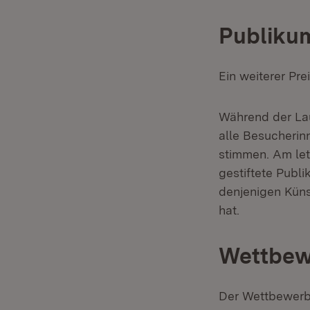
Publiku
Ein weiterer Pr
Während der Lau
alle Besucherin
stimmen. Am let
gestiftete Publi
denjenigen Küns
hat.
Wettbewe
Der Wettbewerb