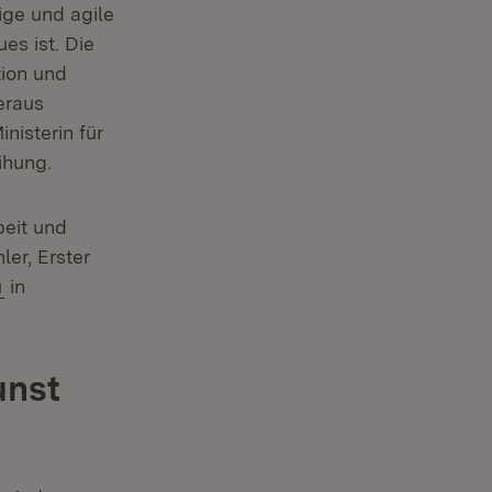
ige und agile
es ist. Die
tion und
eraus
nisterin für
ihung.
beit und
er, Erster
(Öffnet in neuem Fenster)
u
in
unst