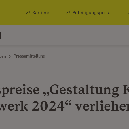
Extern:
Karriere
(Öffnet in neuem Fenster)
Extern:
Beteiligungsportal
(Öffnet
ngen
Pressemitteilung
spreise „Gestaltung 
erk 2024“ verliehe