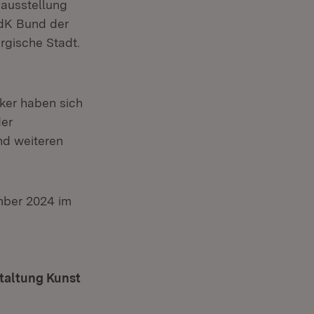
sausstellung
BdK Bund der
gische Stadt.
ker haben sich
der
nd weiteren
mber 2024 im
staltung Kunst