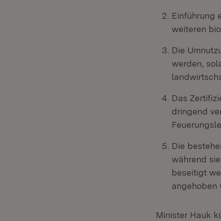
Einführung e
weiteren bi
Die Umnutzu
werden, sol
landwirtscha
Das Zertifi
dringend ve
Feuerungsle
Die bestehen
während sie
beseitigt we
angehoben w
Minister Hauk k