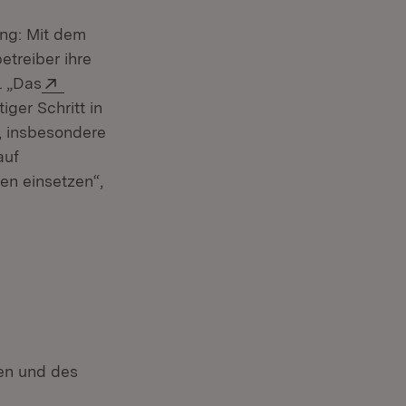
ung: Mit dem
treiber ihre
Extern:
. „Das
iger Schritt in
, insbesondere
auf
n einsetzen“,
gen und des