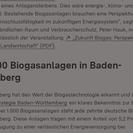
 eines Anlagensterbens. Dies wäre energie-, klima- und
l. Bestehende Biogasanlagen brauchen eine Perspektiv
Anschlussfähigkeit im zukünftigen Energiesystem“, sagt
Ländlichen Raum und Verbraucherschutz, Peter Hauk, i
Extern:
lässlich der Veranstaltung
„Zukunft Biogas: Perspek
(Öffnet in neuem Fenster)
andwirtschaft“ (PDF)
.
00 Biogasanlagen in Baden-
berg
rg hat den Wert der Biogastechnologie erkannt und i
(Öffnet in neuem Fenster)
rategie Baden-Württemberg
ein klares Bekenntnis zur 
ber 1.000 Biogasanalagen steht jede zehnte deutsche B
rg. Diese Anlagen tragen mit einem Anteil von 5,2 Pr
ugung zu einer verlässlichen Energieversorgung bei.