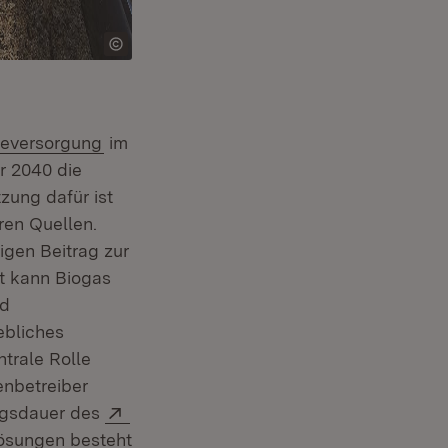
:
(Öffnet in neuem Fenster)
ieversorgung
im
r 2040 die
zung dafür ist
ren Quellen.
igen Beitrag zur
it kann Biogas
nd
ebliches
trale Rolle
enbetreiber
Extern:
ngsdauer des
ösungen besteht