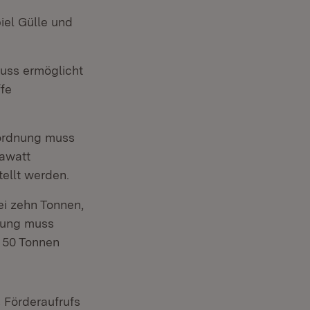
iel Gülle und
uss ermöglicht
fe
rordnung muss
gawatt
ellt werden.
ei zehn Tonnen,
dlung muss
f 50 Tonnen
 Förderaufrufs