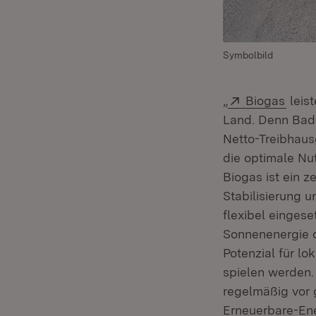
Symbolbild
Extern:
(Öffn
„
Biogas
leist
Land. Denn Bade
Netto-Treibhausg
die optimale Nu
Biogas ist ein z
Stabilisierung 
flexibel einges
Sonnenenergie o
Potenzial für l
spielen werden.
regelmäßig vor 
Erneuerbare-En