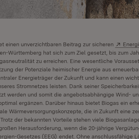
et in neuem Fenster)
Extern
et einen unverzichtbaren Beitrag zur sicheren
Energ
n-Württemberg hat sich zum Ziel gesetzt, bis zum Jah
asneutralität zu erreichen. Eine wesentliche Vorausset
tzung der Potenziale heimischer Energie aus erneuerba
entraler Energieträger der Zukunft und kann einen wicht
unseres Stromnetzes leisten. Dank seiner Speicherbarke
etzt werden und somit die angebotsabhängige Wind- u
ptimal ergänzen. Darüber hinaus bietet Biogas ein erh
okale Wärmeversorgungskonzepte, die in Zukunft eine zen
 Trotz der bekannten Vorteile stehen viele Biogasanlag
großen Herausforderung, wenn die 20-jährige Vergütu
(Öffnet in neuem Fenster)
ergien-Gesetzes (EEG)
endet. Ohne anschlussfähige L