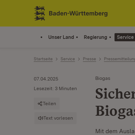
Zum Inhalt springen
Link zur Startseite
Unser Land
Regierung
Service
Startseite
Service
Presse
Pressemitteilu
Biogas
07.04.2025
Siche
Lesezeit: 3 Minuten
Teilen
Bioga
Text vorlesen
Mit dem Ausla