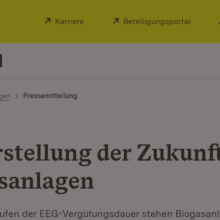
Extern:
Karriere
(Öffnet in neuem Fenster)
Extern:
Beteiligungsportal
(Öffnet
ngen
Pressemitteilung
rstellung der Zukunf
sanlagen
ufen der EEG-Vergütungsdauer stehen Biogasanl