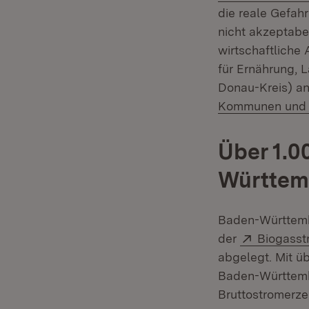
die reale Gefahr
nicht akzeptabe
wirtschaftliche 
für Ernährung, 
Donau-Kreis) an
Kommunen und L
Über 1.0
Württem
Baden-Württembe
Extern:
der
Biogasst
abgelegt. Mit ü
Baden-Württembe
Bruttostromerze