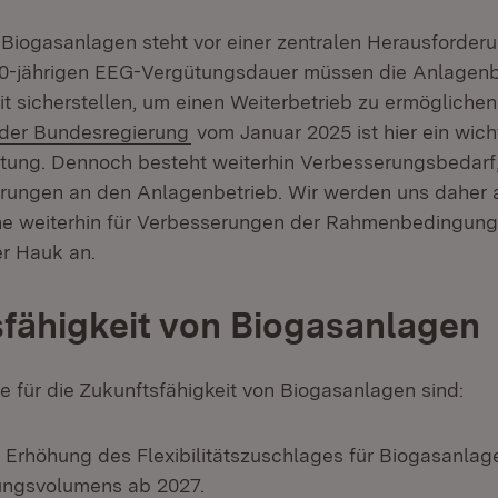
 Biogasanlagen steht vor einer zentralen Herausforder
0-jährigen EEG-Vergütungsdauer müssen die Anlagenbe
it sicherstellen, um einen Weiterbetrieb zu ermöglichen
(Öffnet in neuem Fenster)
der Bundesregierung
vom Januar 2025 ist hier ein wicht
chtung. Dennoch besteht weiterhin Verbesserungsbedarf
rungen an den Anlagenbetrieb. Wir werden uns daher 
e weiterhin für Verbesserungen der Rahmenbedingunge
er Hauk an.
fähigkeit von Biogasanlagen
e für die Zukunftsfähigkeit von Biogasanlagen sind:
e Erhöhung des Flexibilitätszuschlages für Biogasanla
ungsvolumens ab 2027.