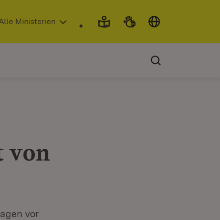
 in neuem Fenster)
Alle Ministerien
t von
agen vor