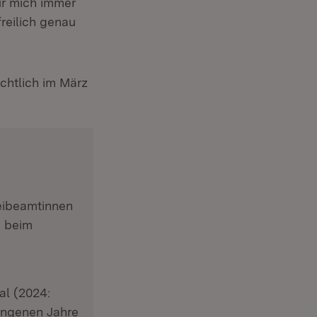
ür mich immer
reilich genau
chtlich im März
eibeamtinnen
e beim
al (2024:
gangenen Jahre