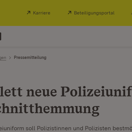
Extern:
Karriere
(Öffnet in neuem Fenster)
Extern:
Beteiligungsportal
(Öffnet
ngen
Pressemitteilung
ett neue Polizeiuni
chnitthemmung
eiuniform soll Polizistinnen und Polizisten bestm