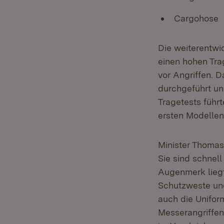
Cargohose
Die weiterentwi
einen hohen Tra
vor Angriffen. 
durchgeführt un
Tragetests führ
ersten Modellent
Minister Thomas
Sie sind schnel
Augenmerk liegt
Schutzweste und
auch die Unifor
Messerangriffen