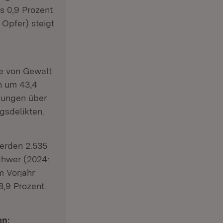
s 0,9 Prozent
 Opfer) steigt
le von Gewalt
n um 43,4
hungen über
gsdelikten.
erden 2.535
chwer (2024:
m Vorjahr
8,9 Prozent.
en: