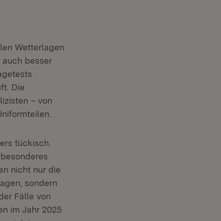
llen Wetterlagen
m auch besser
agetests
t. Die
izisten – von
niformteilen.
ers tückisch.
z besonderes
n nicht nur die
lagen, sondern
der Fälle von
en im Jahr 2025