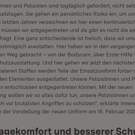
innen und Polizisten sind tagtäglich gefordert, nicht selt
atzlagen. Sie gehen ein persönliches Risiko ein, um uns
 letzten Jahren verzeichnen wir hier einen kontinuierli
 müssen wir entgegentreten und da gibt es nicht die 
efragt. Eine ganz entscheidende ist freilich, dass wir uns
bestmöglich ausstatten. Hier haben wir in den vergange
den Weg gebracht – von der Bodycam, über Erste-Hilfe-S
hutzausstattung. Und hier gehen wir jetzt den nächsten
naleren Stoffen werden Teile der Einsatzuniform fortan 
n Elementen ausgestattet. Unsere Polizistinnen und Po
 entschlossen entgegentreten können. Mit der neuen
g wollen wir so alles dafür tun, unsere Polizistinnen un
h vor brutalsten Angriffen zu schützen“, erklärte Inne
h der Vorstellung der neuen Uniform am 16. Februar 2026
agekomfort und besserer Schu