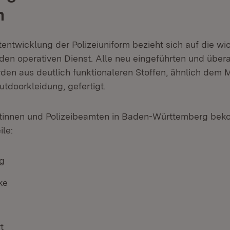
n
tentwicklung der Polizeiuniform bezieht sich auf die wi
 den operativen Dienst. Alle neu eingeführten und über
rden aus deutlich funktionaleren Stoffen, ähnlich dem M
tdoorkleidung, gefertigt.
mtinnen und Polizeibeamten in Baden-Württemberg be
ile:
g
ke
t