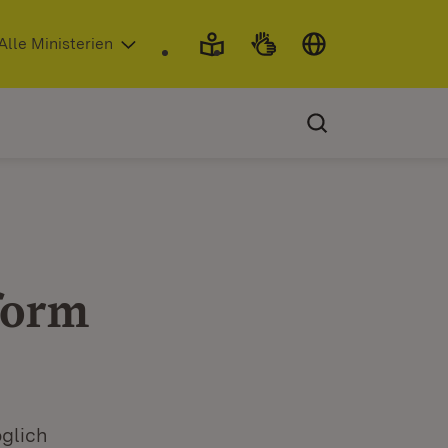
 in neuem Fenster)
Alle Ministerien
form
öglich