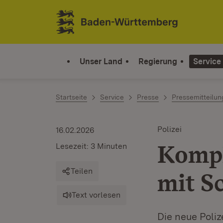
Zum Inhalt springen
Link zur Startseite
Unser Land
Regierung
Service
Startseite
Service
Presse
Pressemitteilu
Polizei
16.02.2026
Kompl
Lesezeit: 3 Minuten
Teilen
mit S
Text vorlesen
Die neue Poliz