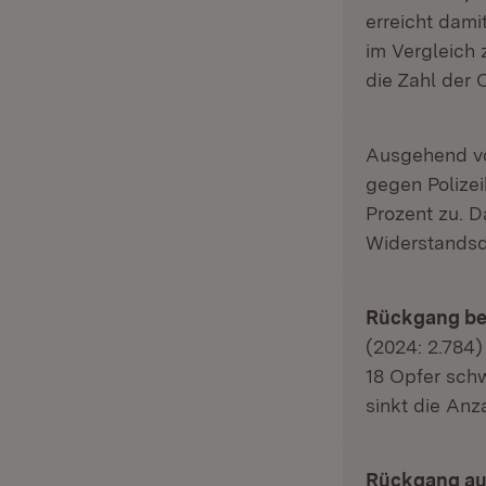
erreicht dami
im Vergleich 
die Zahl der 
Ausgehend vo
gegen Polize
Prozent zu. 
Widerstandsde
Rückgang bei 
(2024: 2.784)
18 Opfer schw
sinkt die Anz
Rückgang auc