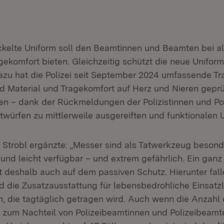
ckelte Uniform soll den Beamtinnen und Beamten bei a
gekomfort bieten. Gleichzeitig schützt die neue Unifor
Dazu hat die Polizei seit September 2024 umfassende Tr
d Material und Tragekomfort auf Herz und Nieren geprüf
ten – dank der Rückmeldungen der Polizistinnen und Pol
würfen zu mittlerweile ausgereiften und funktionalen U
 Strobl ergänzte: „Messer sind als Tatwerkzeug besond
l und leicht verfügbar – und extrem gefährlich. Ein gan
 deshalb auch auf dem passiven Schutz. Hierunter falle
 die Zusatzausstattung für lebensbedrohliche Einsatz
m, die tagtäglich getragen wird. Auch wenn die Anzahl 
 zum Nachteil von Polizeibeamtinnen und Polizeibeamt