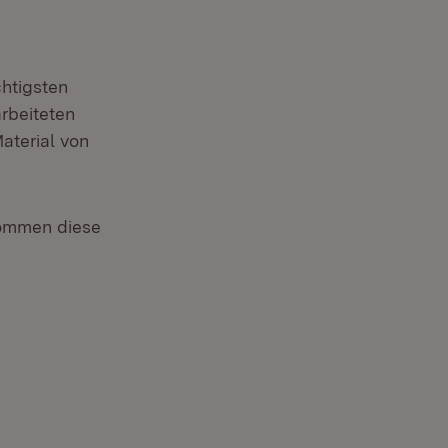
chtigsten
arbeiteten
aterial von
kommen diese