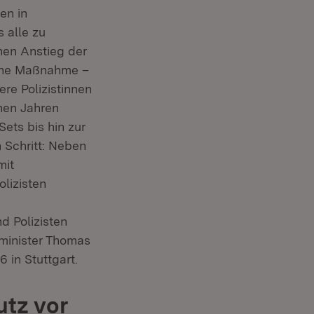
en in
 alle zu
chen Anstieg der
eine Maßnahme –
ere Polizistinnen
nen Jahren
ets bis hin zur
 Schritt: Neben
mit
lizisten
d Polizisten
nminister Thomas
 in Stuttgart.
tz vor