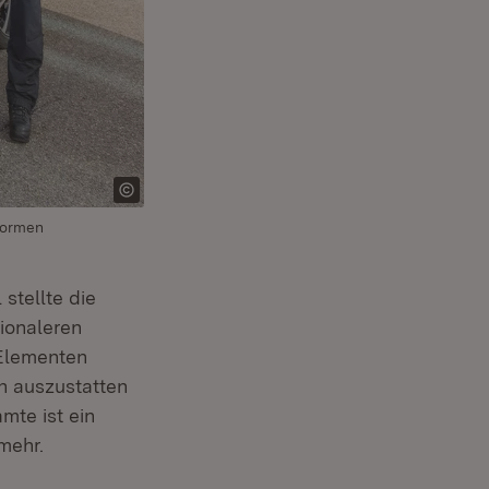
iformen
stellte die
ionaleren
 Elementen
ch auszustatten
mte ist ein
mehr.