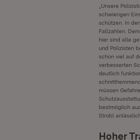
„Unsere Polizist
schwierigen Eins
schützen. In den
Fallzahlen. Dem
hier sind alle g
und Polizisten 
schon viel auf 
verbesserten Sc
deutlich funktio
schnitthemmende
müssen Gefahren
Schutzausstattun
bestmöglich auc
Strobl anlässlic
Hoher Tr