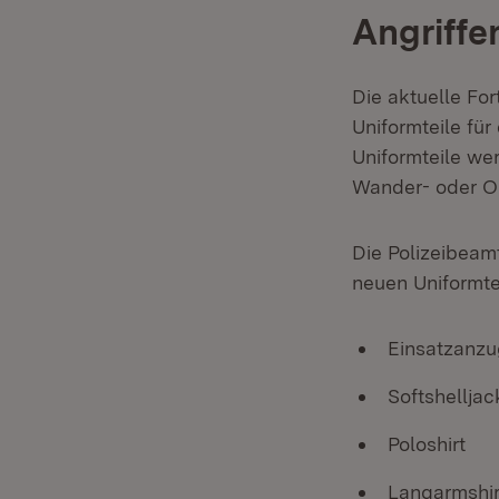
Angriffe
Die aktuelle For
Uniformteile für
Uniformteile we
Wander- oder Ou
Die Polizeibea
neuen Uniformte
Einsatzanzu
Softshelljac
Poloshirt
Langarmshir