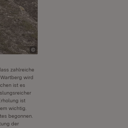
euem Fenster)
dass zahlreiche
 Wartberg wird
chen ist es
slungsreicher
rholung ist
em wichtig.
tes begonnen.
tung der