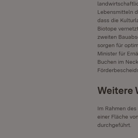
landwirtschaftl
Lebensmitteln de
dass die Kultur
Biotope vernetz
zweiten Bauabsc
sorgen für opti
Minister für Er
Buchen im Necka
Förderbescheids
Weitere 
Im Rahmen des 
einer Fläche v
durchgeführt.