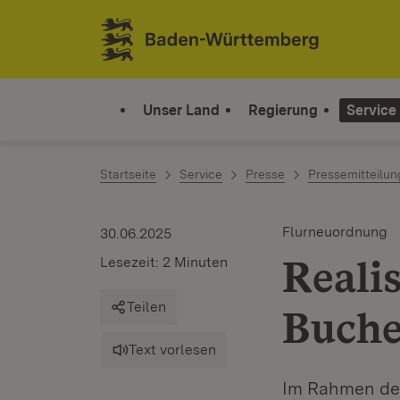
Zum Inhalt springen
Link zur Startseite
Unser Land
Regierung
Service
Startseite
Service
Presse
Pressemitteilu
Flurneuordnung
30.06.2025
Reali
Lesezeit: 2 Minuten
Teilen
Buche
Text vorlesen
Im Rahmen des