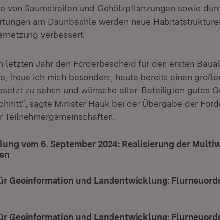
ge von Saumstreifen und Gehölzpflanzungen sowie dur
tungen am Daunbächle werden neue Habitatstrukture
ernetzung verbessert.
 letzten Jahr den Förderbescheid für den ersten Baua
, freue ich mich besonders, heute bereits einen großen
etzt zu sehen und wünsche allen Beteiligten gutes Ge
hnitt“, sagte Minister Hauk bei der Übergabe der Förd
r Teilnehmergemeinschaften.
ilung vom 6. September 2024: Realisierung der Multi
nen
ür Geoinformation und Landentwicklung: Flurneuor
net in neuem Fenster)
ür Geoinformation und Landentwicklung: Flurneuor