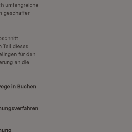
ch umfangreiche
n geschaffen
bschnitt
 Teil dieses
lingen für den
erung an die
wege in Buchen
dnungsverfahren
dnung
(Öffnet in neuem Fenster)