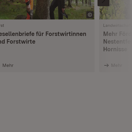
rst
Landwirtschaft
esellenbriefe für Forstwirtinnen
Mehr Förd
nd Forstwirte
Nestentfe
Hornisse
Mehr
Mehr