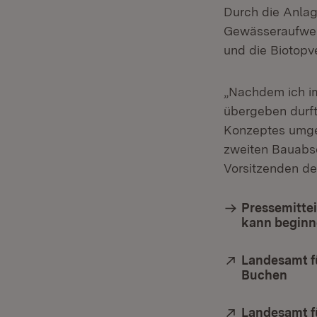
Durch die Anla
Gewässeraufwer
und die Biotopv
„Nachdem ich im
übergeben durfte
Konzeptes umges
zweiten Bauabsc
Vorsitzenden de
Pressemitte
kann begin
Extern:
Landesamt f
Buchen
(Öff
Extern:
Landesamt f