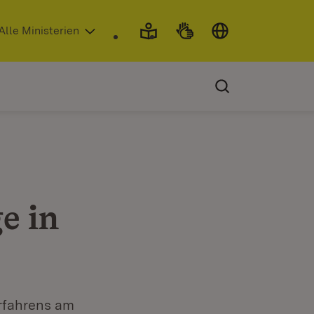
 in neuem Fenster)
Alle Ministerien
e in
rfahrens am