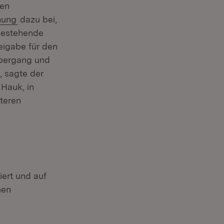
ten
(Öffnet in neuem Fenster)
nung
dazu bei,
 bestehende
eigabe für den
Übergang und
, sagte der
 Hauk, in
teren
ert und auf
men