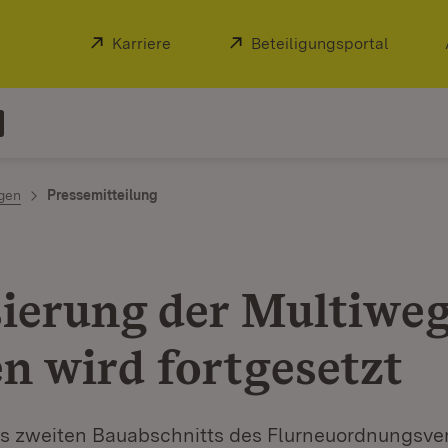
Extern:
Karriere
(Öffnet in neuem Fenster)
Extern:
Beteiligungsportal
(Öffnet
ngen
Pressemitteilung
sierung der Multiweg
n wird fortgesetzt
 zweiten Bauabschnitts des Flurneuordnungsve