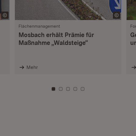
Flächenmanagement
Fo
Mosbach erhält Prämie für
G
Maßnahme „Waldsteige“
u
Mehr
Zu Kachel: 0
Zu Kachel: 3
Zu Kachel: 6
Zu Kachel: 9
Zu Kachel: 12