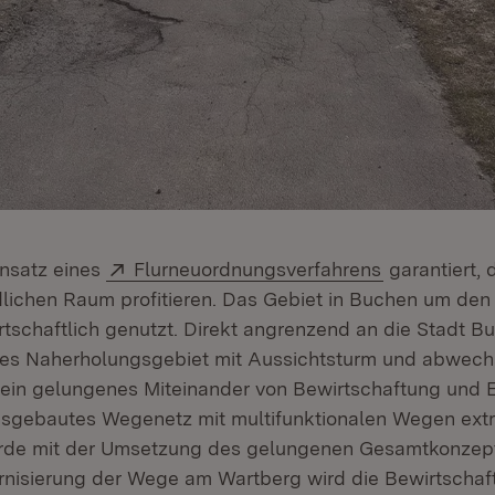
Extern:
(Öffnet in n
Ansatz eines
Flurneuordnungsverfahrens
garantiert, 
lichen Raum profitieren. Das Gebiet in Buchen um den
rtschaftlich genutzt. Direkt angrenzend an die Stadt Bu
tes Naherholungsgebiet mit Aussichtsturm und abwech
 ein gelungenes Miteinander von Bewirtschaftung und E
usgebautes Wegenetz mit multifunktionalen Wegen extr
urde mit der Umsetzung des gelungenen Gesamtkonzep
nisierung der Wege am Wartberg wird die Bewirtschaf