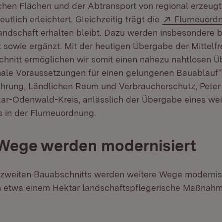
ichen Flächen und der Abtransport von regional erzeug
Extern:
utlich erleichtert. Gleichzeitig trägt die
Flurneuord
landschaft erhalten bleibt. Dazu werden insbesondere
t sowie ergänzt. Mit der heutigen Übergabe der Mittelfr
hnitt ermöglichen wir somit einen nahezu nahtlosen 
male Voraussetzungen für einen gelungenen Bauablauf“
nährung, Ländlichen Raum und Verbraucherschutz, Peter
r-Odenwald-Kreis, anlässlich der Übergabe eines wei
 in der Flurneuordnung.
Wege werden modernisiert
zweiten Bauabschnitts werden weitere Wege modernisi
on etwa einem Hektar landschaftspflegerische Maßnah