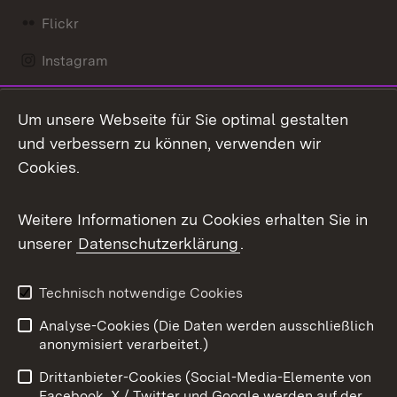
Flickr
Instagram
LinkedIn
Um unsere Webseite für Sie optimal gestalten
Mastodon
und verbessern zu können, verwenden wir
Cookies.
Messenger
Social Wall
Weitere Informationen zu Cookies erhalten Sie in
unserer
Datenschutzerklärung
.
X / Twitter
Youtube
Technisch notwendige Cookies
Analyse-Cookies (Die Daten werden ausschließlich
Zum 
anonymisiert verarbeitet.)
Impressum
Kontakt
Drittanbieter-Cookies (Social-Media-Elemente von
Benutzungshinweise
Barrierefreiheit
Facebook, X / Twitter und Google werden auf der