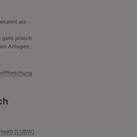
ekannt als
 geht jedoch
eten Anlagen
offforschung
ch
Umwelt (LUBW)