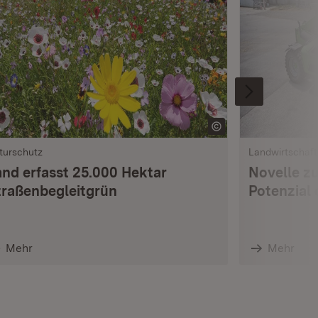
turschutz
Landwirtschaft
and erfasst 25.000 Hektar
Novelle z
traßenbegleitgrün
Potenzial 
Mehr
Mehr