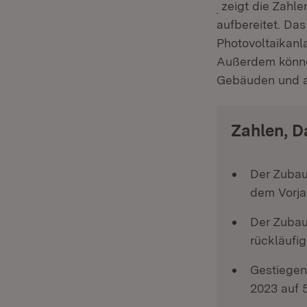
(Öffnet in neue
zeigt die Zahle
aufbereitet. Da
Photovoltaikanl
Außerdem können
Gebäuden und a
Zahlen, D
Der Zubau
dem Vorja
Der Zubau
rückläufig
Gestiegen
2023 auf 