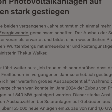
n Photovoltaikanlagen auf
hen stark gestiegen
die beiden vergangenen Jahre stimmt mich einmal mehr z
Extern:
(Öffnet in neuem Fenster)
Energiewende
gemeinsam schaffen. Der Ausbau der So
ler voran als erwartet und bildet einen wesentlichen Pfei
n-Württembergs mit erneuerbarer und kostengünstiger
nisterin Thekla Walker.
r führt weiter aus: „Ich freue mich sehr darüber, dass 
(Öffnet in neuem Fenster)
 Freiflächen
im vergangenen Jahr so erheblich gestiege
e ich hier weiterhin großes Ausbaupotential.“ Während
erzeichnen war, konnte im Jahr 2024 der Zubau von Ph
gen auf 540 MW gesteigert werden. Dieser starke Ansti
igen Ausbauzahlen bei Solaranlagen auf Gebäuden aus.
 über 155 000 neue Anlagen ein Zubau von rund 1,6 GW