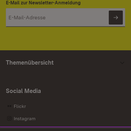
E-Mail zur Newsletter-Anmeldung
News
Themenübersicht
Social Media
Flickr
Instagram
LinkedIn