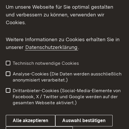
Um unsere Webseite für Sie optimal gestalten
Mastodon
und verbessern zu können, verwenden wir
Cookies.
Messenger
Social Wall
Weitere Informationen zu Cookies erhalten Sie in
unserer
Datenschutzerklärung
.
X / Twitter
Youtube
Technisch notwendige Cookies
Analyse-Cookies (Die Daten werden ausschließlich
Zum 
anonymisiert verarbeitet.)
Impressum
Kontakt
Drittanbieter-Cookies (Social-Media-Elemente von
Benutzungshinweise
Barrierefreiheit
Facebook, X / Twitter und Google werden auf der
gesamten Webseite aktiviert.)
Datenschutz
Cookies
Alle akzeptieren
Auswahl bestätigen