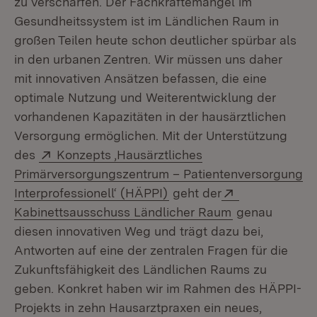
zu verschärfen. Der Fachkräftemangel im
Gesundheitssystem ist im Ländlichen Raum in
großen Teilen heute schon deutlicher spürbar als
in den urbanen Zentren. Wir müssen uns daher
mit innovativen Ansätzen befassen, die eine
optimale Nutzung und Weiterentwicklung der
vorhandenen Kapazitäten in der hausärztlichen
Versorgung ermöglichen. Mit der Unterstützung
Extern:
des
Konzepts ‚Hausärztliches
Primärversorgungszentrum – Patientenversorgung
(Öffnet in neuem Fenster)
Extern:
Interprofessionell‘ (HÄPPI)
geht der
(Öffnet in neu
Kabinettsausschuss Ländlicher Raum
genau
diesen innovativen Weg und trägt dazu bei,
Antworten auf eine der zentralen Fragen für die
Zukunftsfähigkeit des Ländlichen Raums zu
geben. Konkret haben wir im Rahmen des HÄPPI-
Projekts in zehn Hausarztpraxen ein neues,