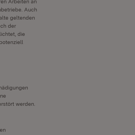
en Arbeiten an
hbetriebe. Auch
alte geltenden
ach der
ichtet, die
potenziell
chädigungen
ine
erstört werden.
ten