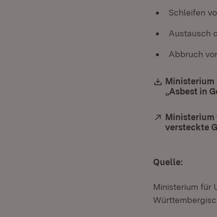
Schleifen v
Austausch o
Abbruch vo
Download:
Ministerium
„Asbest in G
Extern:
Ministerium 
versteckte 
Quelle:
Ministerium für
Württembergis