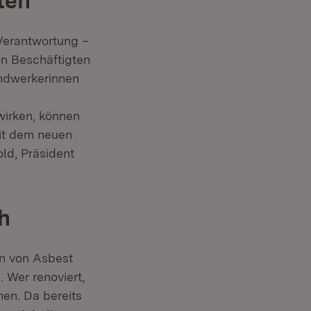
ten
 Verantwortung –
von Beschäftigten
ndwerkerinnen
wirken, können
Mit dem neuen
old, Präsident
h
en von Asbest
 Wer renoviert,
hen. Da bereits