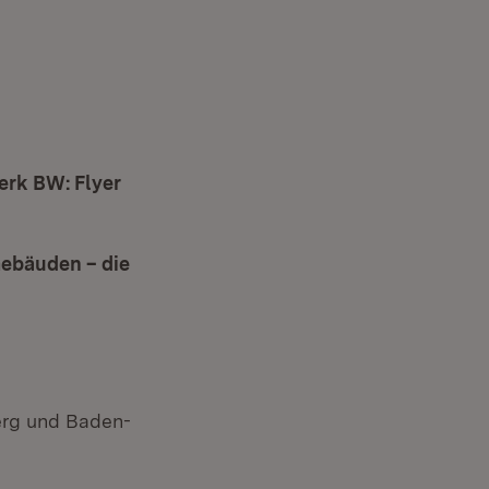
erk BW: Flyer
uem Fenster)
Gebäuden – die
erg und Baden-