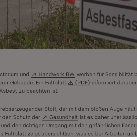
Extern:
(Öffnet in neuem Fenster
sterium und
Handwerk BW
werben für Sensibilität b
Download:
(Öffnet in neuem F
erer Gebäude. Ein Faltblatt
(PDF)
informiert darübe
Extern:
(Öffnet in neuem Fenster)
Asbest
zu beachten ist.
 krebserzeugender Stoff, der mit dem bloßen Auge häufi
Extern:
(Öffnet in neuem Fenste
ür den Schutz der
Gesundheit
ist es daher unerlässl
n und den richtigen Umgang mit den gefährlichen Fasern
s Faltblatt zeigt übersichtlich, was es bei Arbeiten an 