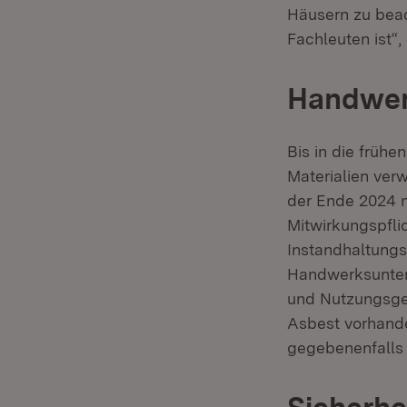
Häusern zu beac
Fachleuten ist“,
Handwer
Bis in die früh
Materialien ver
der Ende 2024 n
Mitwirkungspfli
Instandhaltungs
Handwerksuntern
und Nutzungsges
Asbest vorhand
gegebenenfalls