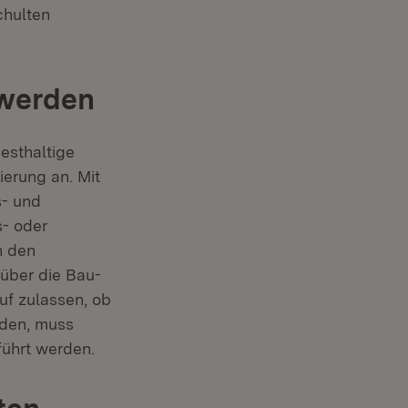
chulten
 werden
esthaltige
ierung an. Mit
s- und
s- oder
n den
über die Bau-
uf zulassen, ob
rden, muss
ührt werden.