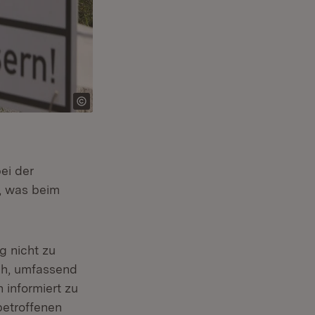
)
ei der
enster)
r, was beim
g nicht zu
r)
ich, umfassend
 informiert zu
betroffenen