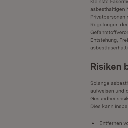
kleinste Faserm
asbesthaltigen 
Privatpersonen 
Regelungen der 
Gefahrstoffvero
Entstehung, Fre
asbestfaserhalt
Risiken 
Solange asbesth
aufweisen und d
Gesundheitsrisik
Dies kann insbe
Entfernen v