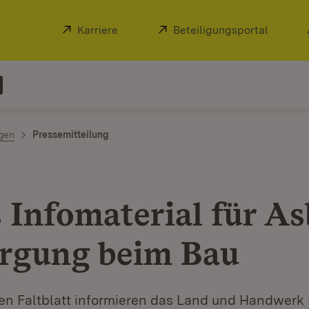
Extern:
Karriere
(Öffnet in neuem Fenster)
Extern:
Beteiligungsportal
(Öffnet
ngen
Pressemitteilung
 Infomaterial für As
rgung beim Bau
en Faltblatt informieren das Land und Handwerk