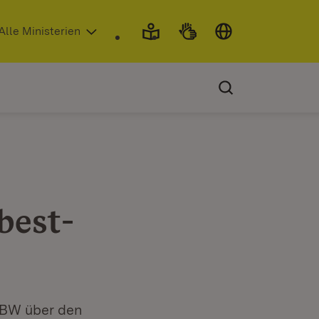
 in neuem Fenster)
Alle Ministerien
best-
 BW über den