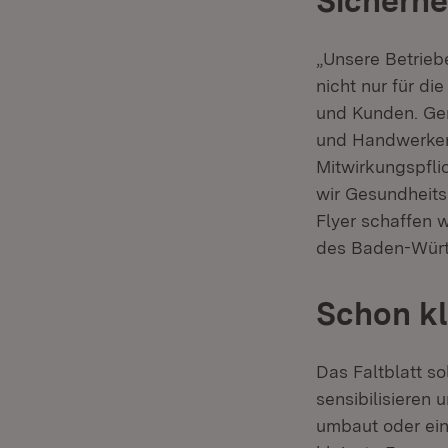
Sicherhe
„Unsere Betrieb
nicht nur für di
und Kunden. Ge
und Handwerker 
Mitwirkungspfli
wir Gesundheits
Flyer schaffen w
des Baden-Wür
Schon kl
Das Faltblatt s
sensibilisieren 
umbaut oder ein