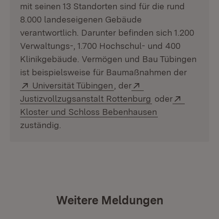
mit seinen 13 Standorten sind für die rund
8.000 landeseigenen Gebäude
verantwortlich. Darunter befinden sich 1.200
Verwaltungs-, 1.700 Hochschul- und 400
Klinikgebäude. Vermögen und Bau Tübingen
ist beispielsweise für Baumaßnahmen der
Extern:
(Öffnet in neuem Fenster)
Extern:
Universität Tübingen
, der
(Öffnet in neuem
Extern:
Justizvollzugsanstalt Rottenburg
oder
(Öffnet in neue
Kloster und Schloss Bebenhausen
zuständig.
Weitere Meldungen