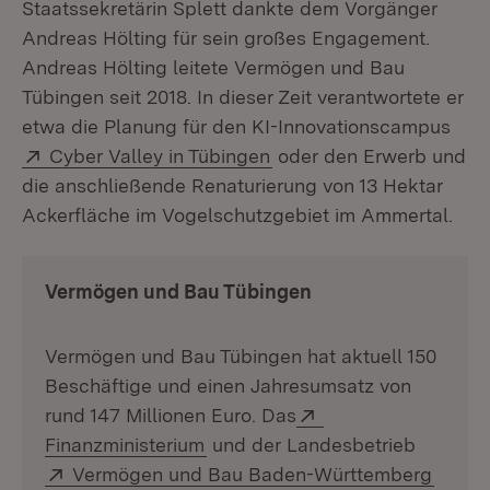
Staatssekretärin Splett dankte dem Vorgänger
Andreas Hölting für sein großes Engagement.
Andreas Hölting leitete Vermögen und Bau
Tübingen seit 2018. In dieser Zeit verantwortete er
etwa die Planung für den KI-Innovationscampus
Extern:
(Öffnet in neuem Fenste
Cyber Valley in Tübingen
oder den Erwerb und
die anschließende Renaturierung von 13 Hektar
Ackerfläche im Vogelschutzgebiet im Ammertal.
Vermögen und Bau Tübingen
Vermögen und Bau Tübingen hat aktuell 150
Beschäftige und einen Jahresumsatz von
Extern:
rund 147 Millionen Euro. Das
(Öffnet in neuem Fenster)
Finanzministerium
und der Landesbetrieb
Extern:
(Öffne
Vermögen und Bau Baden-Württemberg