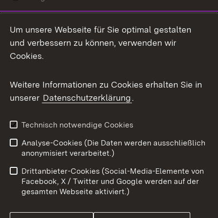
LinkedIn
Um unsere Webseite für Sie optimal gestalten
Mastodon
und verbessern zu können, verwenden wir
Cookies.
Messenger
Social Wall
Weitere Informationen zu Cookies erhalten Sie in
unserer
Datenschutzerklärung
.
X / Twitter
Youtube
Technisch notwendige Cookies
Analyse-Cookies (Die Daten werden ausschließlich
Zum 
anonymisiert verarbeitet.)
Impressum
Kontakt
Drittanbieter-Cookies (Social-Media-Elemente von
Benutzungshinweise
Barrierefreiheit
Facebook, X / Twitter und Google werden auf der
gesamten Webseite aktiviert.)
Datenschutz
Cookies