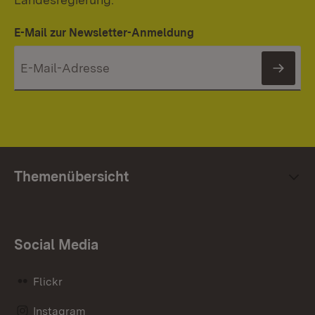
E-Mail zur Newsletter-Anmeldung
News
Themenübersicht
Social Media
Flickr
Instagram