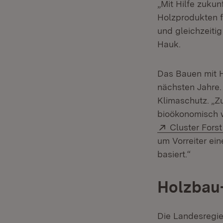
„Mit Hilfe zuku
Holzprodukten f
und gleichzeiti
Hauk.
Das Bauen mit H
nächsten Jahre.
Klimaschutz. „Z
bioökonomisch we
Extern:
Cluster Fors
um Vorreiter ei
basiert.“
Holzbau
Die Landesregie