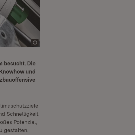
m besucht. Die
r. Knowhow und
zbauoffensive
Klimaschutzziele
nd Schnelligkeit.
oßes Potenzial,
 gestalten.