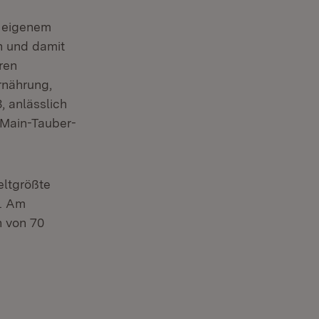
in neuem Fenster)
t eigenem
n und damit
ren
rnährung,
 anlässlich
 Main-Tauber-
eltgrößte
g. Am
n von 70