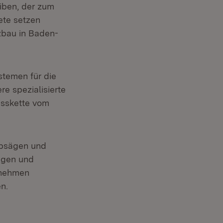
iben, der zum
ete setzen
zbau in Baden-
stemen für die
e spezialisierte
esskette vom
ppsägen und
agen und
rnehmen
n.