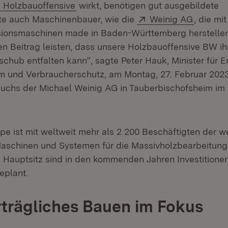
Extern:
(Öffnet in neuem Fenster)
Holzbauoffensive
wirkt, benötigen gut ausgebildete
Extern:
(Öffnet 
te auch Maschinenbauer, wie die
Weinig AG
, die mi
ionsmaschinen made in Baden-Württemberg herstelle
len Beitrag leisten, dass unsere Holzbauoffensive BW ih
schub entfalten kann“, sagte Peter Hauk, Minister für E
 und Verbraucherschutz, am Montag, 27. Februar 2023,
uchs der Michael Weinig AG in Tauberbischofsheim im
pe ist mit weltweit mehr als 2 200 Beschäftigten der w
Maschinen und Systemen für die Massivholzbearbeitun
Hauptsitz sind in den kommenden Jahren Investitione
eplant.
trägliches Bauen im Fokus