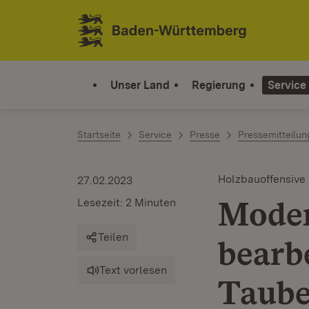
Zum Inhalt springen
Link zur Startseite
Unser Land
Regierung
Service
Startseite
Service
Presse
Pressemitteilu
Holzbauoffensive
27.02.2023
Moder
Lesezeit: 2 Minuten
Teilen
bearb
Text vorlesen
Taube