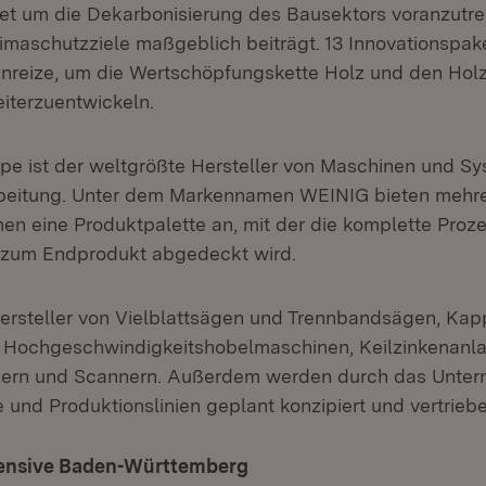
t um die Dekarbonisierung des Bausektors voranzutre
limaschutzziele maßgeblich beiträgt. 13 Innovationspak
anreize, um die Wertschöpfungskette Holz und den Hol
iterzuentwickeln.
pe ist der weltgrößte Hersteller von Maschinen und Sy
eitung. Unter dem Markennamen WEINIG bieten mehrer
en eine Produktpalette an, mit der die komplette Proz
s zum Endprodukt abgedeckt wird.
ersteller von Vielblattsägen und Trennbandsägen, Ka
, Hochgeschwindigkeitshobelmaschinen, Keilzinkenanl
lern und Scannern. Außerdem werden durch das Unte
 und Produktionslinien geplant konzipiert und vertriebe
ensive Baden-Württemberg
(Öffnet in neuem Fenster)