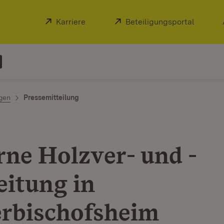
Extern:
Karriere
(Öffnet in neuem Fenster)
Extern:
Beteiligungsportal
(Öffnet
ngen
Pressemitteilung
ne Holzver- und -
eitung in
rbischofsheim