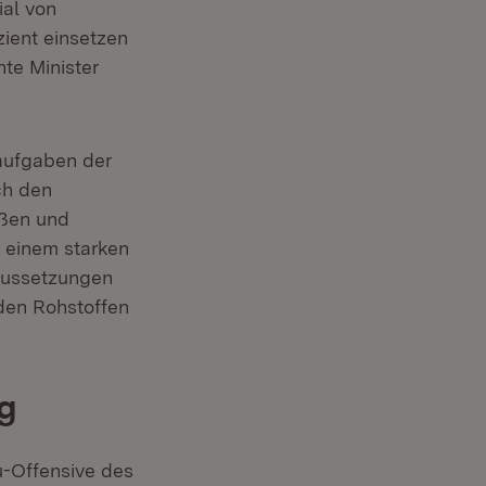
ial von
zient einsetzen
te Minister
aufgaben der
ch den
eßen und
t einem starken
aussetzungen
den Rohstoffen
g
-Offensive des