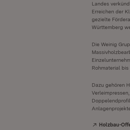
Landes verkünde
Erreichen der K
gezielte Förder
Württemberg we
Die Weinig Grup
Massivholzbearb
Einzelunternehm
Rohmaterial bi
Dazu gehören H
Verleimpressen
Doppelendprofi
Anlagenprojekte
Extern:
Holzbau-Off