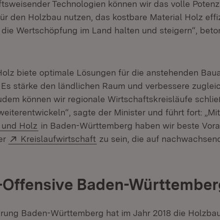
nftsweisender Technologien können wir das volle Potenz
ür den Holzbau nutzen, das kostbare Material Holz effi
g die Wertschöpfung im Land halten und steigern“, beton
olz biete optimale Lösungen für die anstehenden Bau
 Es stärke den ländlichen Raum und verbessere zuglei
udem können wir regionale Wirtschaftskreisläufe schli
iterentwickeln“, sagte der Minister und führt fort: „Mi
(Öffnet in neuem Fenster)
t und Holz
in Baden-Württemberg haben wir beste Vor
Extern:
(Öffnet in neuem Fenster)
ner
Kreislaufwirtschaft
zu sein, die auf nachwachsen
-Offensive Baden-Württember
rung Baden-Württemberg hat im Jahr 2018 die Holzbau