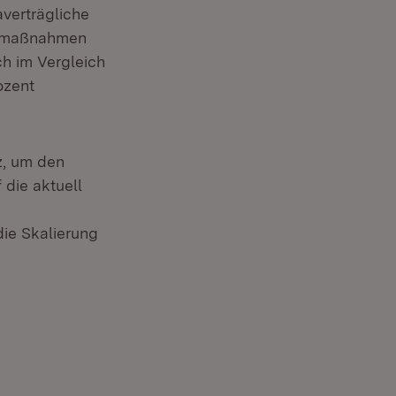
verträgliche
utzmaßnahmen
ch im Vergleich
ozent
z, um den
 die aktuell
die Skalierung