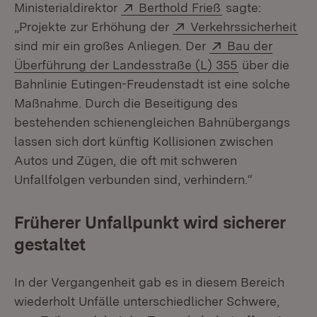
Extern:
(Öffnet in neuem
Ministerialdirektor
Berthold Frieß
sagte:
Extern:
(Öf
„Projekte zur Erhöhung der
Verkehrssicherheit
Extern:
sind mir ein großes Anliegen. Der
Bau der
(Öffnet in ne
Überführung der Landesstraße (L) 355
über die
Bahnlinie Eutingen-Freudenstadt ist eine solche
Maßnahme. Durch die Beseitigung des
bestehenden schienengleichen Bahnübergangs
lassen sich dort künftig Kollisionen zwischen
Autos und Zügen, die oft mit schweren
Unfallfolgen verbunden sind, verhindern.“
Früherer Unfallpunkt wird sicherer
gestaltet
In der Vergangenheit gab es in diesem Bereich
wiederholt Unfälle unterschiedlicher Schwere,