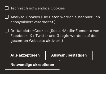
Youtube
Technisch notwendige Cookies
Analyse-Cookies (Die Daten werden ausschließlich
Zum 
anonymisiert verarbeitet.)
Impressum
Kontakt
Drittanbieter-Cookies (Social-Media-Elemente von
Benutzungshinweise
Barrierefreiheit
Facebook, X / Twitter und Google werden auf der
gesamten Webseite aktiviert.)
Datenschutz
Cookies
Alle akzeptieren
Auswahl bestätigen
Notwendige akzeptieren
Link zum Landesportal