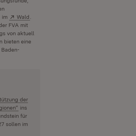
osungsfunde,
en
Extern:
(Öffnet in neuem Fenster)
g im
Wald
.
der FVA mit
gs von aktuell
 bieten eine
n Baden-
tützung der
(Öffnet in neuem Fenster)
gionen“
ins
ndstein für
7 sollen im