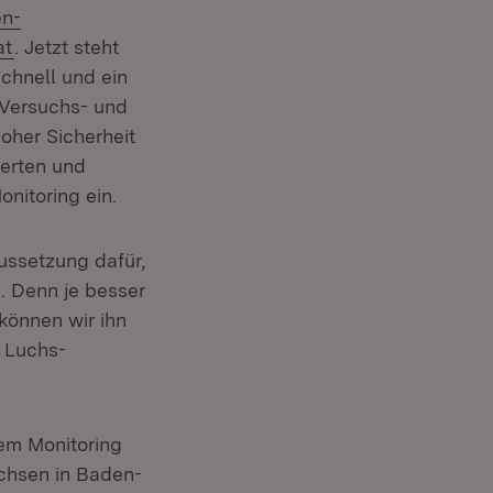
en-
at
. Jetzt steht
schnell und ein
e Versuchs- und
oher Sicherheit
werten und
nitoring ein.
ussetzung dafür,
. Denn je besser
können wir ihn
s Luchs-
ter)
em Monitoring
chsen in Baden-