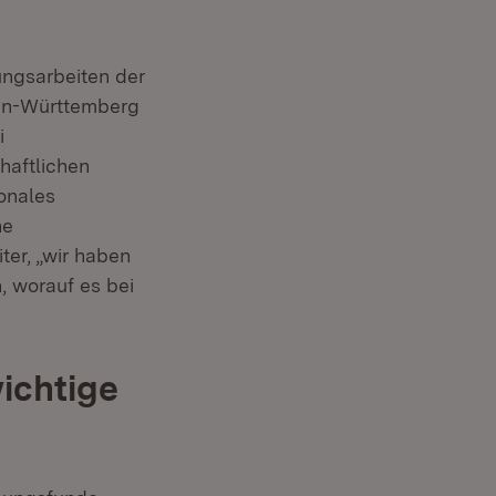
tungsarbeiten der
den-Württemberg
i
haftlichen
ionales
he
ter, „wir haben
, worauf es bei
ichtige