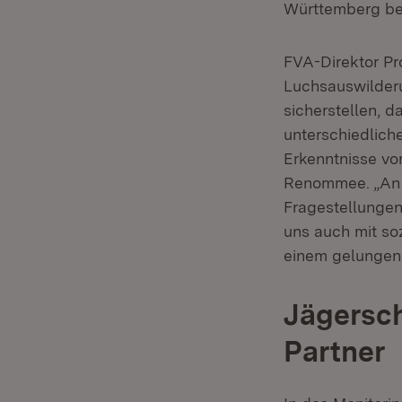
Württemberg be
FVA-Direktor Pro
Luchsauswilderu
sicherstellen, d
unterschiedlich
Erkenntnisse vo
Renommee. „An d
Fragestellungen 
uns auch mit so
einem gelunge
Jägersch
Partner