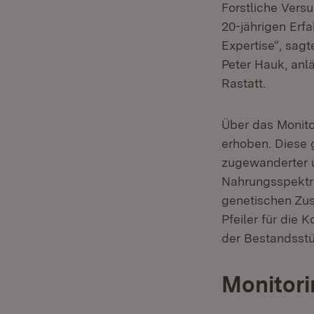
Forstliche Vers
20-jährigen Erf
Expertise“, sag
Peter Hauk, anl
Rastatt.
Über das Monito
erhoben. Diese 
zugewanderter u
Nahrungsspektru
genetischen Zu
Pfeiler für die 
der Bestandsst
Monitori