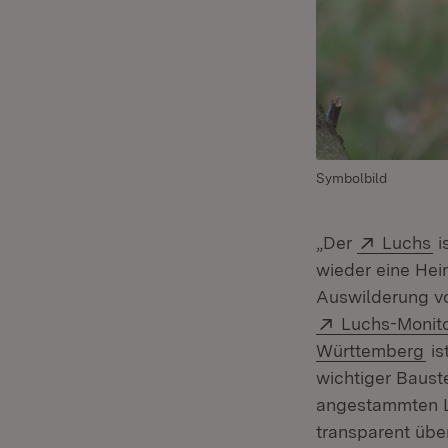
Symbolbild
Extern:
(Ö
„Der
Luchs
i
wieder eine Hei
Auswilderung vo
Extern:
Luchs-Monito
(Ö
Württemberg
is
wichtiger Baust
angestammten Le
transparent übe