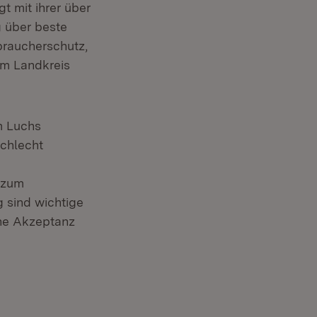
t mit ihrer über
g über beste
braucherschutz,
Öffnet in neuem Fenster)
m Landkreis
m Luchs
schlecht
 zum
 sind wichtige
che Akzeptanz