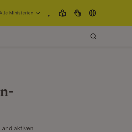
 in neuem Fenster)
Alle Ministerien
n-
Land aktiven