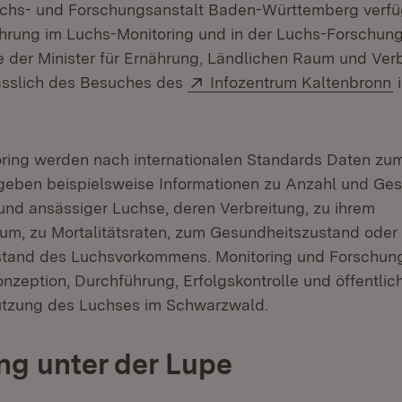
uchs- und Forschungsanstalt Baden-Württemberg verfüg
ahrung im Luchs-Monitoring und in der Luchs-Forschun
te der Minister für Ernährung, Ländlichen Raum und Ver
Extern:
(
ässlich des Besuches des
Infozentrum Kaltenbronn
i
ring werden nach internationalen Standards Daten zu
geben beispielsweise Informationen zu Anzahl und Ge
nd ansässiger Luchse, deren Verbreitung, zu ihrem
m, zu Mortalitätsraten, zum Gesundheitszustand oder
stand des Luchsvorkommens. Monitoring und Forschung
Konzeption, Durchführung, Erfolgskontrolle und öffentli
ützung des Luchses im Schwarzwald.
ng unter der Lupe