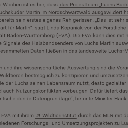
 Wochen ist es her, dass
das Projektteam „Luchs Bad
uchskuder Martin im Nordschwarzwald ausgewildert h
 bereits sein erstes eigenes Reh gerissen. „Das ist sehr 
tart für Martin“, sagt Linda Kopaniak von der Forstlich
lt Baden-Württemberg (FVA). Die FVA kann dies mit h
ie Signale des Halsbandsenders von Luchs Martin aus
gesammelten Daten fließen in das landesweite Luchs-Mo
n und ihre wissenschaftliche Auswertung sind die Vora
Wildtieren bestmöglich zu konzipieren und umzusetzen
wie der Luchs seinen Lebensraum nutzt, desto gezielter 
d auch Nutzungskonflikten vorbeugen. Dafür liefert da
entscheidende Datengrundlage“, betonte Minister Hauk.
Extern:
(Öffnet in neuem Fens
e FVA mit ihrem
Wildtierinstitut
durch das MLR mit d
chiedenen Forschungs- und Umsetzungsprojekten zu Lu