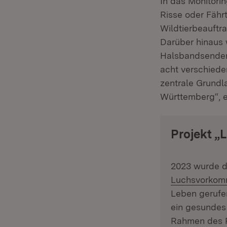
In das Monitori
Risse oder Fähr
Wildtierbeauftra
Darüber hinaus
Halsbandsendern
acht verschiede
zentrale Grundl
Württemberg“, e
Projekt 
2023 wurde 
Luchsvorkom
Leben gerufen
ein gesundes
Rahmen des Pr