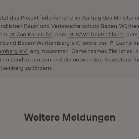
:
ffnet in neuem Fenster)
tzt das Projekt federführend im Auftrag des Ministeriu
ändlichen Raum und Verbraucherschutz Baden-Württ
Extern:
(Öffnet in neuem Fenster)
Extern:
(Öffne
 dem
Zoo Karlsruhe
, dem
WWF Deutschland
, dem
(Öffnet in neuem Fenst
Extern:
rband Baden-Württemberg e.V.
sowie der
Luchs-Ini
(Öffnet in neuem Fenster)
mberg e.V.
eng zusammen. Gemeinsames Ziel ist es, 
 im Land zu stützen und die notwendige Akzeptanz fü
ttemberg zu fördern.
Weitere Meldungen