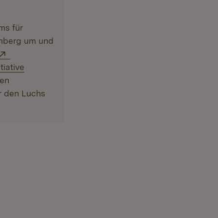
ms für
emberg um und
t in neuem Fenster)
Extern:
er)
tiative
den
r den Luchs