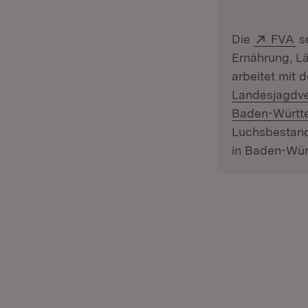
Extern
(Ö
Die
FVA
se
Ernährung, L
arbeitet mit
Landesjagdve
Baden-Württe
Luchsbestand
in Baden-Wür