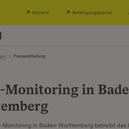
Extern:
Karriere
(Öffnet in neuem Fenster)
Extern:
Beteiligungsportal
(Öffnet
ngen
Pressemitteilung
-Monitoring in Bade
temberg
-Monitoring in Baden-Württemberg betreibt das 