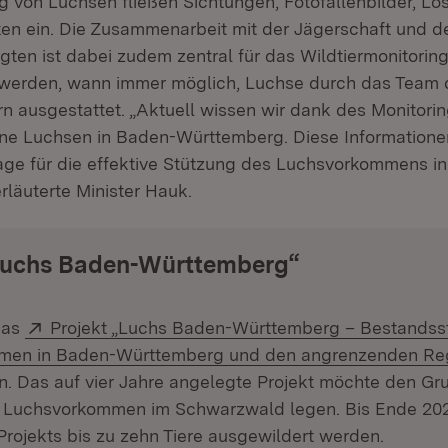
ng von Luchsen fließen Sichtungen, Fotofallenbilder, L
ten ein. Die Zusammenarbeit mit der Jägerschaft und d
gten ist dabei zudem zentral für das Wildtiermonitorin
 werden, wann immer möglich, Luchse durch das Team 
 ausgestattet. „Aktuell wissen wir dank des Monitorin
ne Luchsen in Baden-Württemberg. Diese Informationen
age für die effektive Stützung des Luchsvorkommens i
rläuterte Minister Hauk.
„Luchs Baden-Württemberg“
Extern:
das
Projekt „Luchs Baden-Württemberg – Bestandss
men in Baden-Württemberg und den angrenzenden Re
. Das auf vier Jahre angelegte Projekt möchte den Gru
 Luchsvorkommen im Schwarzwald legen. Bis Ende 202
ojekts bis zu zehn Tiere ausgewildert werden.