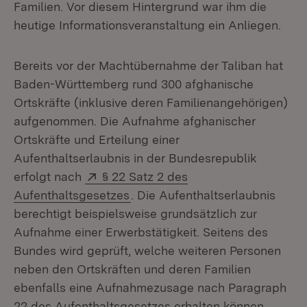
Familien. Vor diesem Hintergrund war ihm die
heutige Informationsveranstaltung ein Anliegen.
Bereits vor der Machtübernahme der Taliban hat
Baden-Württemberg rund 300 afghanische
Ortskräfte (inklusive deren Familienangehörigen)
aufgenommen. Die Aufnahme afghanischer
Ortskräfte und Erteilung einer
Aufenthaltserlaubnis in der Bundesrepublik
Extern:
erfolgt nach
§ 22 Satz 2 des
(Öffnet in neuem Fenster)
Aufenthaltsgesetzes
. Die Aufenthaltserlaubnis
berechtigt beispielsweise grundsätzlich zur
Aufnahme einer Erwerbstätigkeit. Seitens des
Bundes wird geprüft, welche weiteren Personen
neben den Ortskräften und deren Familien
ebenfalls eine Aufnahmezusage nach Paragraph
22 des Aufenthaltsgesetzes erhalten können