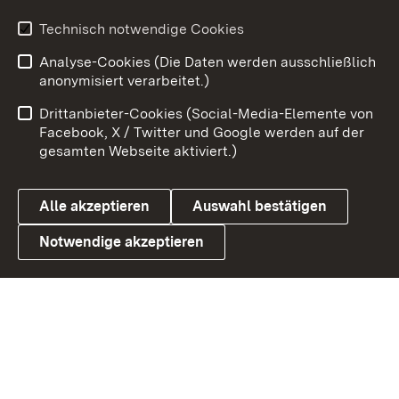
Youtube
Technisch notwendige Cookies
Analyse-Cookies (Die Daten werden ausschließlich
Zum 
anonymisiert verarbeitet.)
Impressum
Kontakt
Drittanbieter-Cookies (Social-Media-Elemente von
Benutzungshinweise
Barrierefreiheit
Facebook, X / Twitter und Google werden auf der
gesamten Webseite aktiviert.)
Datenschutz
Cookies
Alle akzeptieren
Auswahl bestätigen
Notwendige akzeptieren
Link zum Landesportal