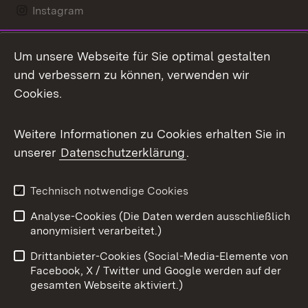
Instagram
LinkedIn
Um unsere Webseite für Sie optimal gestalten
Mastodon
und verbessern zu können, verwenden wir
Cookies.
Messenger
Social Wall
Weitere Informationen zu Cookies erhalten Sie in
unserer
Datenschutzerklärung
.
X / Twitter
Youtube
Technisch notwendige Cookies
Analyse-Cookies (Die Daten werden ausschließlich
Zum 
anonymisiert verarbeitet.)
Impressum
Kontakt
Drittanbieter-Cookies (Social-Media-Elemente von
Benutzungshinweise
Barrierefreiheit
Facebook, X / Twitter und Google werden auf der
gesamten Webseite aktiviert.)
Datenschutz
Cookies