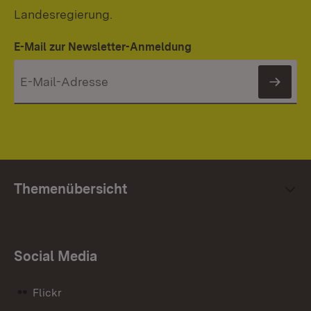
Landesregierung.
E-Mail zur Newsletter-Anmeldung
News
Themenübersicht
Social Media
Flickr