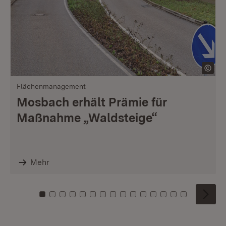
Flächenmanagement
Mosbach erhält Prämie für
Maßnahme „Waldsteige“
Mehr
Zu Kachel: 0
Zu Kachel: 1
Zu Kachel: 2
Zu Kachel: 3
Zu Kachel: 4
Zu Kachel: 5
Zu Kachel: 6
Zu Kachel: 7
Zu Kachel: 8
Zu Kachel: 9
Zu Kachel: 10
Zu Kachel: 11
Zu Kachel: 12
Zu Kachel: 1
Zu Kachel