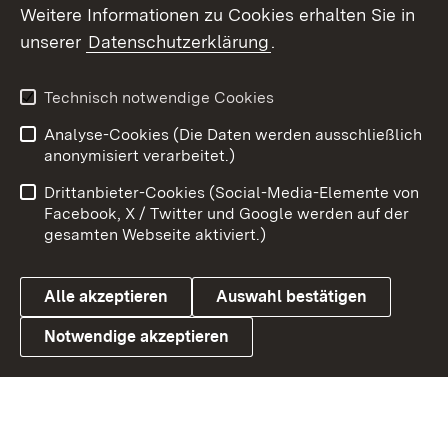
Social Wall
Weitere Informationen zu Cookies erhalten Sie in
unserer
Datenschutzerklärung
.
X / Twitter
Youtube
Technisch notwendige Cookies
Analyse-Cookies (Die Daten werden ausschließlich
Zum 
anonymisiert verarbeitet.)
Impressum
Kontakt
Drittanbieter-Cookies (Social-Media-Elemente von
Benutzungshinweise
Barrierefreiheit
Facebook, X / Twitter und Google werden auf der
gesamten Webseite aktiviert.)
Datenschutz
Cookies
Alle akzeptieren
Auswahl bestätigen
Notwendige akzeptieren
Link zum Landesportal