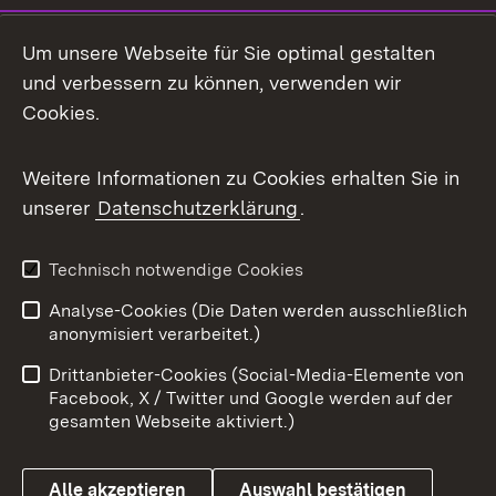
LinkedIn
Um unsere Webseite für Sie optimal gestalten
Mastodon
und verbessern zu können, verwenden wir
Cookies.
Messenger
Social Wall
Weitere Informationen zu Cookies erhalten Sie in
unserer
Datenschutzerklärung
.
X / Twitter
Youtube
Technisch notwendige Cookies
Analyse-Cookies (Die Daten werden ausschließlich
Zum 
anonymisiert verarbeitet.)
Impressum
Kontakt
Drittanbieter-Cookies (Social-Media-Elemente von
Benutzungshinweise
Barrierefreiheit
Facebook, X / Twitter und Google werden auf der
gesamten Webseite aktiviert.)
Datenschutz
Cookies
Alle akzeptieren
Auswahl bestätigen