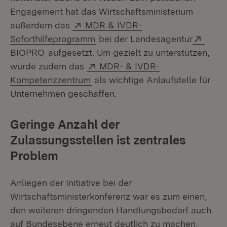
Engagement hat das Wirtschaftsministerium
Extern:
außerdem das
MDR & IVDR-
(Öffnet in neuem Fenster)
Exter
Soforthilfeprogramm
bei der Landesagentur
(Öffnet in neuem Fenster)
BIOPRO
aufgesetzt. Um gezielt zu unterstützen,
Extern:
wurde zudem das
MDR- & IVDR-
(Öffnet in neuem Fenster)
Kompetenzzentrum
als wichtige Anlaufstelle für
Unternehmen geschaffen.
Geringe Anzahl der
Zulassungsstellen ist zentrales
Problem
Anliegen der Initiative bei der
Wirtschaftsministerkonferenz war es zum einen,
den weiteren dringenden Handlungsbedarf auch
auf Bundesebene erneut deutlich zu machen.