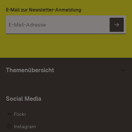
E-Mail zur Newsletter-Anmeldung
News
Themenübersicht
Social Media
Flickr
Instagram