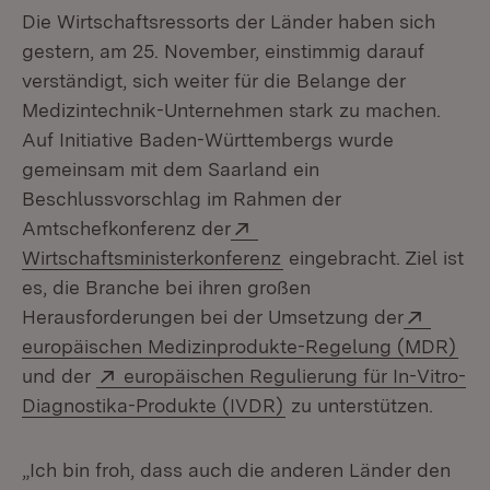
Die Wirtschaftsressorts der Länder haben sich
gestern, am 25. November, einstimmig darauf
verständigt, sich weiter für die Belange der
Medizintechnik-Unternehmen stark zu machen.
Auf Initiative Baden-Württembergs wurde
gemeinsam mit dem Saarland ein
Beschlussvorschlag im Rahmen der
Extern:
Amtschefkonferenz der
(Öffnet in neuem Fenst
Wirtschaftsministerkonferenz
eingebracht. Ziel ist
es, die Branche bei ihren großen
Extern
Herausforderungen bei der Umsetzung der
(Öf
europäischen Medizinprodukte-Regelung (MDR)
Extern:
und der
europäischen Regulierung für In-Vitro-
(Öffnet in neuem Fenst
Diagnostika-Produkte (IVDR)
zu unterstützen.
„Ich bin froh, dass auch die anderen Länder den