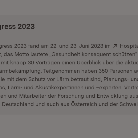
ress 2023
Extern:
ress 2023 fand am 22. und 23. Juni 2023 im
Hospit
tt, das Motto lautete „Gesundheit konsequent schützen“
 mit knapp 30 Vorträgen einen Überblick über die aktu
lärmbekämpfung. Teilgenommen haben 350 Personen a
ie mit dem Schutz vor Lärm betraut sind, Planungs- un
os, Lärm- und Akustikexpertinnen und –experten. Vertr
nnen und Mitarbeiter der Forschung und Entwicklung au
 Deutschland und auch aus Österreich und der Schwei