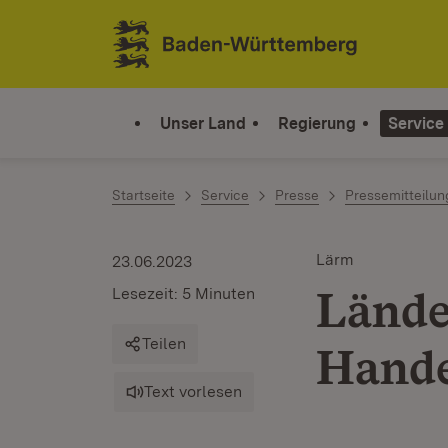
Zum Inhalt springen
Link zur Startseite
Unser Land
Regierung
Service
Startseite
Service
Presse
Pressemitteilu
Lärm
23.06.2023
Lände
Lesezeit: 5 Minuten
Teilen
Hande
Text vorlesen