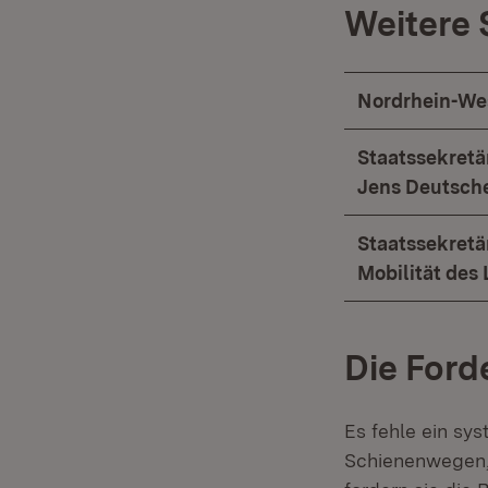
Weitere
Nordrhein-Wes
Staatssekretä
Jens Deutsch
Staatssekretä
Mobilität des
Die For
Es fehle ein sy
Schienenwegen, 