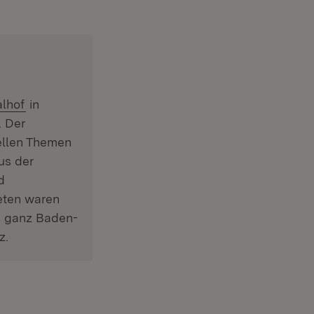
(Öffnet in neuem Fenster)
alhof
in
. Der
ellen Themen
us der
d
eten waren
s ganz Baden-
z.