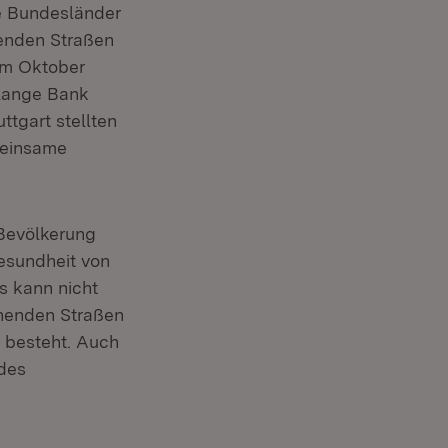
e Bundesländer
neuem Fenster)
enden Straßen
Öffnet in neuem Fenster)
m Oktober
 lange Bank
tgart stellten
meinsame
 Bevölkerung
Gesundheit von
 kann nicht
ehenden Straßen
besteht. Auch
des