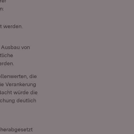
rer
n:
t werden.
d Ausbau von
tliche
erden.
llenwerten, die
ie Verankerung
Nacht würde die
schung deutlich
herabgesetzt