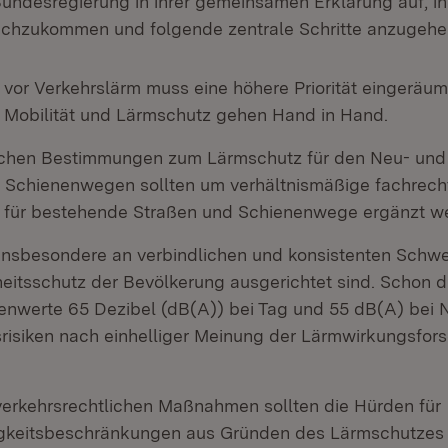
Bundesregierung in ihrer gemeinsamen Erklärung auf, ih
achzukommen und folgende zentrale Schritte anzugehe
vor Verkehrslärm muss eine höhere Priorität eingeräum
 Mobilität und Lärmschutz gehen Hand in Hand.
ichen Bestimmungen zum Lärmschutz für den Neu- un
 Schienenwegen sollten um verhältnismäßige fachrech
für bestehende Straßen und Schienenwege ergänzt w
insbesondere an verbindlichen und konsistenten Schwe
itsschutz der Bevölkerung ausgerichtet sind. Schon d
enwerte 65 Dezibel (dB(A)) bei Tag und 55 dB(A) bei 
risiken nach einhelliger Meinung der Lärmwirkungsfor
verkehrsrechtlichen Maßnahmen sollten die Hürden für
gkeitsbeschränkungen aus Gründen des Lärmschutzes 