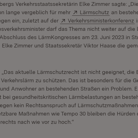
rgs Verkehrsstaatssekretärin Elke Zimmer sagte: „Di
Extern:
(Öffnet in 
on lange vergeblich für mehr
Lärmschutz
an besteh
Extern:
(
en ein, zuletzt auf der
Verkehrsministerkonferenz
i
sverkehrsminister darf das Thema nicht weiter auf die
Abschluss des LärmKongresses am 23. Juni 2023 in Stut
n Elke Zimmer und Staatssekretär Viktor Haase die ge
 „Das aktuelle Lärmschutzrecht ist nicht geeignet, die
 Verkehrslärm zu schützen. Das ist besonders für die 
und Anwohner an bestehenden Straßen ein Problem. Es
st bei gesundheitskritischen Lärmbelastungen an best
egen kein Rechtsanspruch auf Lärmschutzmaßnahmen 
setzbare Maßnahmen wie Tempo 30 bleiben die Hürden 
rechts nach wie vor zu hoch.“