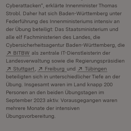
Cyberattacken“, erklärte Innenminister Thomas
Strobl. Daher hat sich Baden-Württemberg unter
Federführung des Innenministeriums intensiv an
der Übung beteiligt: Das Staatsministerium und
alle elf Fachministerien des Landes, die
Cybersicherheitsagentur Baden-Württemberg, die
Extern:
(Öffnet in neuem Fenster)
BITBW
als zentrale IT-Dienstleisterin der
Landesverwaltung sowie die Regierungspräsidien
Extern:
(Öffnet in neuem Fenster)
Extern:
(Öffnet in neuem Fenster)
Extern:
(Öffnet i
Stuttgart
,
Freiburg
und
Tübingen
beteiligten sich in unterschiedlicher Tiefe an der
Übung. Insgesamt waren im Land knapp 200
Personen an den beiden Übungstagen im
September 2023 aktiv. Vorausgegangen waren
mehrere Monate der intensiven
Übungsvorbereitung.