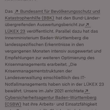
Extern:
Das
Bundesamt für Bevölkerungsschutz und
(Öffnet in neuem Fenster)
Katastrophenhilfe (BBK)
hat den Bund-Länder-
Extern:
übergreifenden Auswertungsbericht zur
(Öffnet in neuem Fenster)
LÜKEX 23
veröffentlicht. Parallel dazu hat das
Innenministerium Baden-Württemberg die
landesspezifischen Erkenntnisse in den
vergangenen Monaten intensiv ausgewertet und
Empfehlungen zur weiteren Optimierung des
Krisenmanagements erarbeitet. „Die
Krisenmanagementstrukturen der
Landesverwaltung einschließlich des IT-
Notfallmanagements haben sich in der LÜKEX 23
Extern:
bewährt. Unsere im Jahr 2021 errichtete
Cybersicherheitsagentur Baden-Württemberg
(Öffnet in neuem Fenster)
(CSBW)
hat ihre Arbeits- und Einsatzfähigkeit