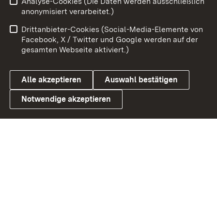
Analyse-Cookies (Die Daten werden ausschließlich
Zum 
anonymisiert verarbeitet.)
Impressum
Kontakt
Drittanbieter-Cookies (Social-Media-Elemente von
Benutzungshinweise
Barrierefreiheit
Facebook, X / Twitter und Google werden auf der
gesamten Webseite aktiviert.)
Datenschutz
Cookies
Alle akzeptieren
Auswahl bestätigen
Notwendige akzeptieren
Link zum Landesportal