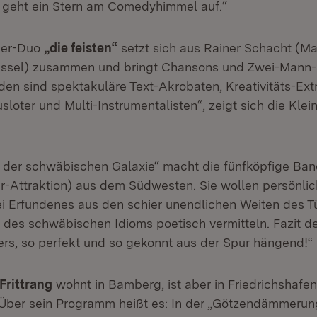
a geht ein Stern am Comedyhimmel auf.“
her-Duo
„die feisten“
setzt sich aus Rainer Schacht (M
assel) zusammen und bringt Chansons und Zwei-Mann
den sind spektakuläre Text-Akrobaten, Kreativitäts-Ext
loter und Multi-Instrumentalisten“, zeigt sich die Klei
 der schwäbischen Galaxie“ macht die fünfköpfige Ba
ar-Attraktion) aus dem Südwesten. Sie wollen persönlic
ei Erfundenes aus den schier unendlichen Weiten des T
 des schwäbischen Idioms poetisch vermitteln. Fazit de
ers, so perfekt und so gekonnt aus der Spur hängend!“
Frittrang
wohnt in Bamberg, ist aber in Friedrichshafe
ber sein Programm heißt es: In der „Götzendämmerung