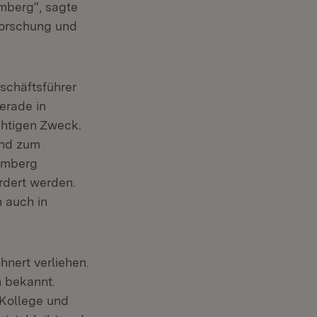
emberg“, sagte
 Forschung und
schäftsführer
erade in
chtigen Zweck.
und zum
temberg
rdert werden.
 auch in
hnert verliehen.
n bekannt.
 Kollege und