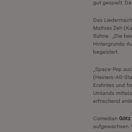
gut gespielt. D
Das Liedermac
Mathias Zeh (K
Bühne. „Die bei
Hintergrunds-Aus
begeistert.
„Space-Pop aus
(Heiners-All-St
Erahntes und fr
Umlands mittels
erfrischend and
Comedian
Götz 
aufgewachsen. Ü