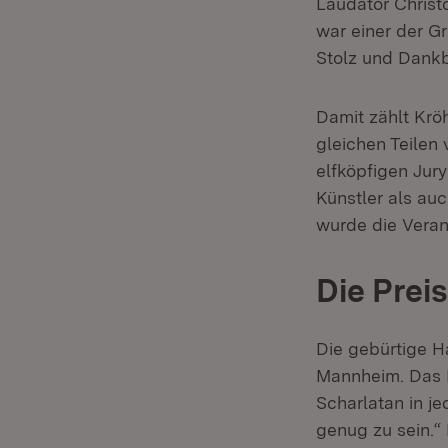
Laudator Christo
war einer der Gr
Stolz und Dankb
Damit zählt Kröh
gleichen Teile
elfköpfigen Jur
Künstler als au
wurde die Veran
Die Prei
Die gebürtige 
Mannheim. Das 
Scharlatan in je
genug zu sein.“ 