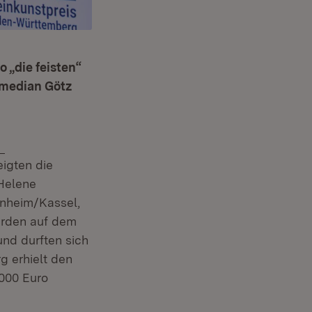
„die feisten“
median Götz
Extern:
eigten die
 Helene
nnheim/Kassel,
urden auf dem
und durften sich
g erhielt den
.000 Euro