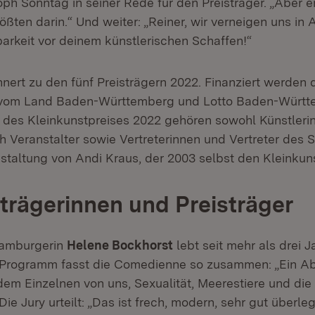
ph Sonntag in seiner Rede für den Preisträger. „Aber er 
ößten darin.“ Und weiter: „Reiner, wir verneigen uns in
arkeit vor deinem künstlerischen Schaffen!“
nert zu den fünf Preisträgern 2022. Finanziert werden d
n vom Land Baden-Württemberg und Lotto Baden-Württ
y des Kleinkunstpreises 2022 gehören sowohl Künstleri
ch Veranstalter sowie Vertreterinnen und Vertreter des 
staltung von Andi Kraus, der 2003 selbst den Kleinkun
strägerinnen und Preisträger
Hamburgerin
Helene Bockhorst
lebt seit mehr als drei J
Programm fasst die Comedienne so zusammen: „Ein A
dem Einzelnen von uns, Sexualität, Meerestiere und die 
Die Jury urteilt: „Das ist frech, modern, sehr gut überl