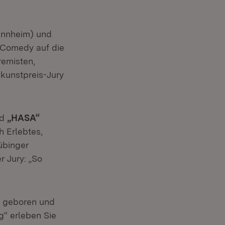
annheim) und
-Comedy auf die
remisten,
nkunstpreis-Jury
nd
„HASA“
h Erlebtes,
übinger
r Jury: „So
n geboren und
“ erleben Sie