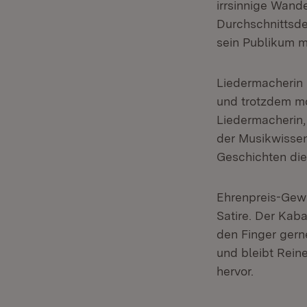
irrsinnige Wan
Durchschnittsdeu
sein Publikum mi
Liedermacherin
und trotzdem mo
Liedermacherin, 
der Musikwissen
Geschichten die 
Ehrenpreis-Gew
Satire. Der Kaba
den Finger gern
und bleibt Rein
hervor.