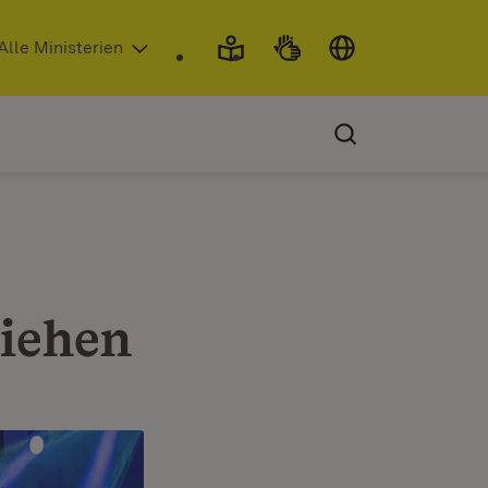
 in neuem Fenster)
Alle Ministerien
liehen