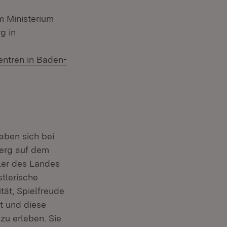
m Ministerium
g in
tern:
entren in Baden-
aben sich bei
berg auf dem
tler des Landes
tlerische
tät, Spielfreude
t und diese
zu erleben. Sie