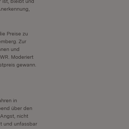
ist, bleibt und
 Anerkennung,
ie Preise zu
emberg. Zur
nnen und
SWR. Moderiert
stpreis gewann.
ahren in
bend über den
Angst, nicht
egt und unfassbar