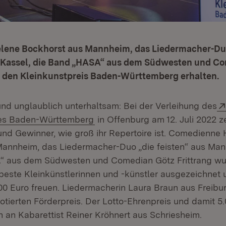
ene Bockhorst aus Mannheim, das Liedermacher-Duo 
Kassel, die Band „HASA“ aus dem Südwesten und Co
n den Kleinkunstpreis Baden-Württemberg erhalten.
 und unglaublich unterhaltsam: Bei der Verleihung des
(Öffnet in neuem Fenster)
ses Baden-Württemberg
in Offenburg am 12. Juli 2022 z
nd Gewinner, wie groß ihr Repertoire ist. Comedienne
annheim, das Liedermacher-Duo „die feisten“ aus Ma
“ aus dem Südwesten und Comedian Götz Frittrang w
 beste Kleinkünstlerinnen und -künstler ausgezeichnet 
00 Euro freuen. Liedermacherin Laura Braun aus Freibur
otierten Förderpreis. Der Lotto-Ehrenpreis und damit 5
n an Kabarettist Reiner Kröhnert aus Schriesheim.