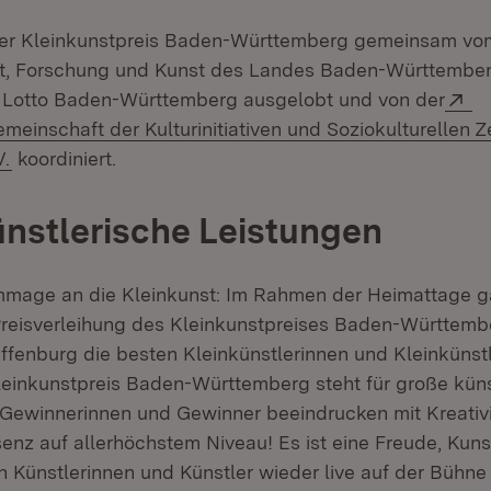
der Kleinkunstpreis Baden-Württemberg gemeinsam vo
ft, Forschung und Kunst des Landes Baden-Württember
Ex
t Lotto Baden-Württemberg ausgelobt und von der
meinschaft der Kulturinitiativen und Soziokulturellen Z
(Öffnet in neuem Fenster)
V.
koordiniert.
nstlerische Leistungen
mmage an die Kleinkunst: Im Rahmen der Heimattage g
 Preisverleihung des Kleinkunstpreises Baden-Württem
Offenburg die besten Kleinkünstlerinnen und Kleinküns
Kleinkunstpreis Baden-Württemberg steht für große küns
 Gewinnerinnen und Gewinner beeindrucken mit Kreativi
nz auf allerhöchstem Niveau! Es ist eine Freude, Kuns
 Künstlerinnen und Künstler wieder live auf der Bühne 