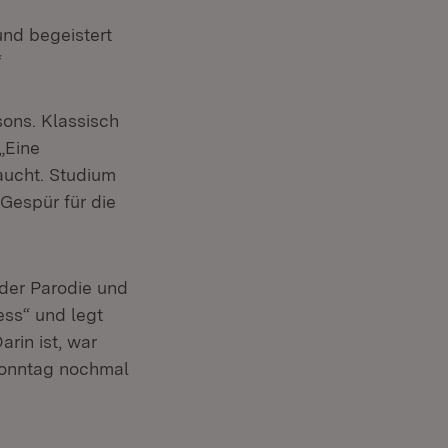
und begeistert
“
ons. Klassisch
„Eine
raucht. Studium
Gespür für die
 der Parodie und
ess“ und legt
rin ist, war
 Sonntag nochmal