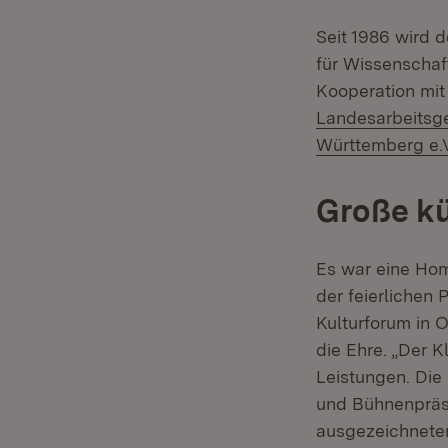
Seit 1986 wird 
für Wissenscha
Kooperation mi
Landesarbeitsge
Württemberg e.
Große kü
Es war eine Ho
der feierlichen
Kulturforum in 
die Ehre. „Der 
Leistungen. Die
und Bühnenpräse
ausgezeichneten