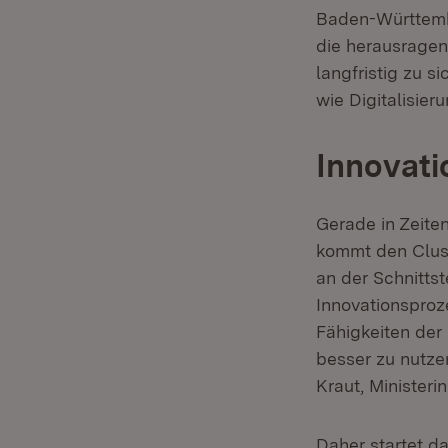
Baden-Württembe
die herausragen
langfristig zu si
wie Digitalisier
Innovat
Gerade in Zeite
kommt den Clust
an der Schnittst
Innovationsproz
Fähigkeiten der
besser zu nutzen
Kraut, Ministeri
Daher startet da