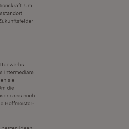
tionskraft. Um
nsstandort
net in neuem Fenster)
Zukunftsfelder
net in neuem Fenster)
ettbewerbs
ls Intermediäre
nen sie
Um die
onsprozess noch
le Hoffmeister-
e besten Ideen