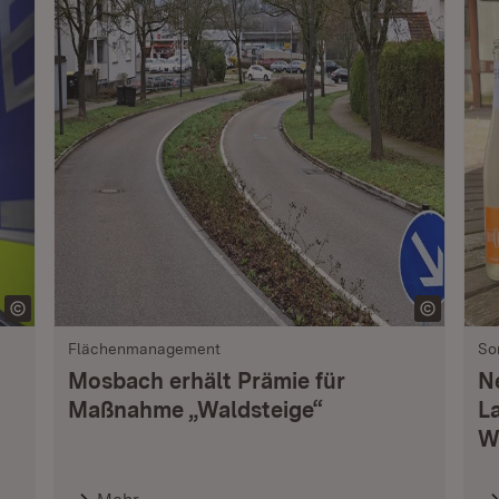
Flächenmanagement
So
Mosbach erhält Prämie für
N
Maßnahme „Waldsteige“
L
W