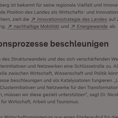
rg ist bekannt für seine regionale Vielfalt und Innova
de Position des Landes als Wirtschafts- und Innovatio
Extern:
(Öff
chern, zielt die
Innovationsstrategie des Landes
auf 
Extern:
(Öffnet in neuem Fenster)
Extern:
(Öff
ung,
nachhaltige Mobilität
und
Energiewende
ab.
ionsprozesse beschleunigen
n des Strukturwandels und des sich verschärfenden W
erinitiativen und Netzwerken eine Schlüsselrolle zu. A
elle zwischen Wirtschaft, Wissenschaft und Politik kön
esse beschleunigen und als Katalysatoren fungieren. „
 Clusterinitiativen und Netzwerke für den Transformati
, müssen wir diese gezielt unterstützen", sagt Dr. Nico
n für Wirtschaft, Arbeit und Tourismus.
s Wirtschaftsministerium nun einen Förderaufruf für di