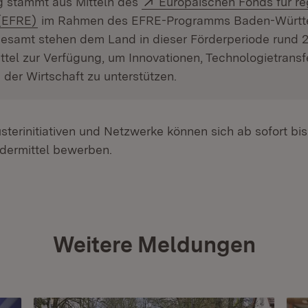
g stammt aus Mitteln des
Europäischen Fonds für re
(Öffnet in neuem Fenster)
(EFRE)
im Rahmen des EFRE-Programms Baden-Württ
gesamt stehen dem Land in dieser Förderperiode rund 2
tel zur Verfügung, um Innovationen, Technologietransf
 der Wirtschaft zu unterstützen.
usterinitiativen und Netzwerke können sich ab sofort bis
dermittel bewerben.
Weitere Meldungen