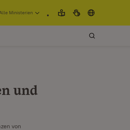
 in neuem Fenster)
Alle Ministerien
en und
nzen von