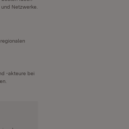
n und Netzwerke.
 regionalen
nd -akteure bei
en.