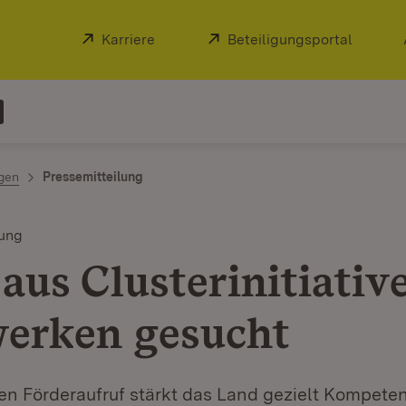
Extern:
Karriere
(Öffnet in neuem Fenster)
Extern:
Beteiligungsportal
(Öffnet
ngen
Pressemitteilung
rung
 aus Clusterinitiativ
erken gesucht
en Förderaufruf stärkt das Land gezielt Kompete