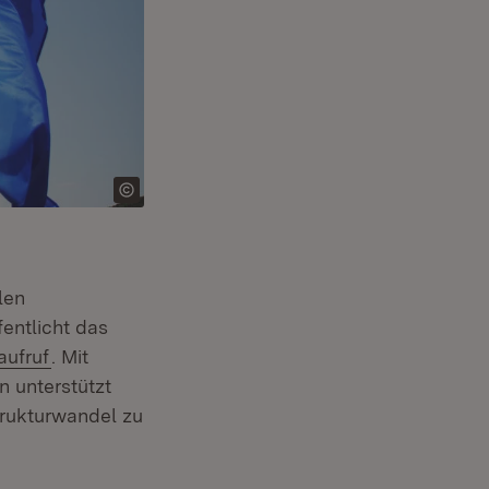
len
entlicht das
(Öffnet in neuem Fenster)
aufruf
. Mit
n unterstützt
trukturwandel zu