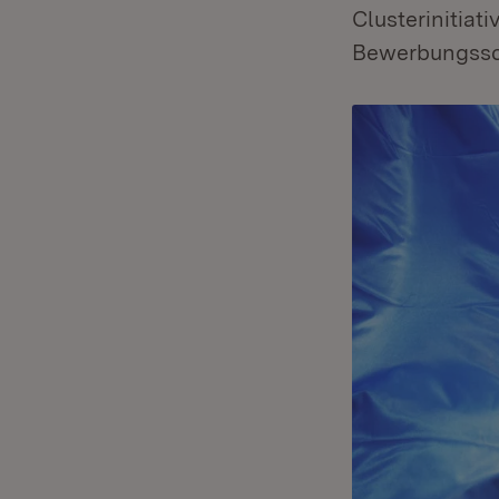
Clusterinitia
Bewerbungsschl