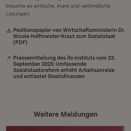
brauche es einfache, klare und verbindliche
Lösungen.
Download:
Positionspapier von Wirtschaftsministerin Dr.
Nicole Hoffmeister-Kraut zum Sozialstaat
(PDF)
(Öffnet in neuem Fenster)
Extern:
Pressemitteilung des ifo instituts vom 23.
September 2025: Umfassende
Sozialstaatsreform erhöht Arbeitsanreize
und entlastet Staatsfinanzen
(Öffnet in neuem F
Weitere Meldungen