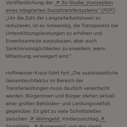
Extern:
Veröffentlichung der
ifo-Studie „Konzeption
(Öffn
eines integrierten Sozialtransfersystems“ (PDF)
:
„Um die Zahl der Langzeitarbeitslosen zu
reduzieren, ist es notwendig, die Transparenz bei
Unterstützungsleistungen zu erhöhen und
Erwerbsanreize auszubauen, aber auch
Sanktionsmöglichkeiten zu erweitern, wenn
Mitwirkung verweigert wird.“
Hoffmeister-Kraut führt fort: „Die sozialstaatliche
Gesamtarchitektur im Bereich der
Transferleistungen muss deutlich vereinfacht
werden. Bürgerinnen und Bürger stehen aktuell
einer großen Behörden- und Leistungsvielfalt
gegenüber. Es gibt zu viele Schnittstellen
Extern:
(Öffnet in neuem Fenster)
Extern:
zwischen
Wohngeld
, Kinderzuschlag,
(Öffnet in neuem Fenster)
Extern:
(Öffnet in neuem Fenster)
Sozialhilfe
,
Bürgergeld
und den damit