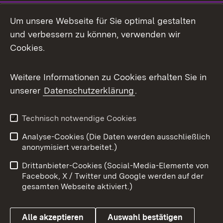
LinkedIn
Um unsere Webseite für Sie optimal gestalten
Mastodon
und verbessern zu können, verwenden wir
Cookies.
Messenger
Social Wall
Weitere Informationen zu Cookies erhalten Sie in
unserer
Datenschutzerklärung
.
X / Twitter
Youtube
Technisch notwendige Cookies
Analyse-Cookies (Die Daten werden ausschließlich
Zum 
anonymisiert verarbeitet.)
Impressum
Kontakt
Drittanbieter-Cookies (Social-Media-Elemente von
Benutzungshinweise
Barrierefreiheit
Facebook, X / Twitter und Google werden auf der
gesamten Webseite aktiviert.)
Datenschutz
Cookies
Alle akzeptieren
Auswahl bestätigen