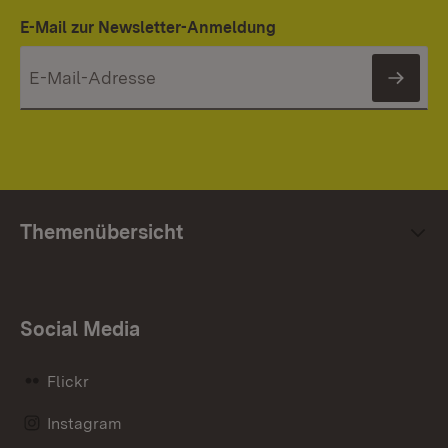
E-Mail zur Newsletter-Anmeldung
News
Themenübersicht
Social Media
Flickr
Instagram