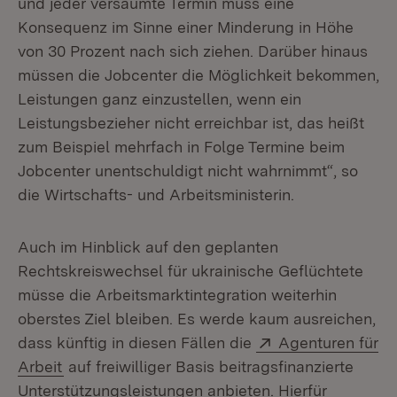
und jeder versäumte Termin muss eine
Konsequenz im Sinne einer Minderung in Höhe
von 30 Prozent nach sich ziehen. Darüber hinaus
müssen die Jobcenter die Möglichkeit bekommen,
Leistungen ganz einzustellen, wenn ein
Leistungsbezieher nicht erreichbar ist, das heißt
zum Beispiel mehrfach in Folge Termine beim
Jobcenter unentschuldigt nicht wahrnimmt“, so
die Wirtschafts- und Arbeitsministerin.
Auch im Hinblick auf den geplanten
Rechtskreiswechsel für ukrainische Geflüchtete
müsse die Arbeitsmarktintegration weiterhin
oberstes Ziel bleiben. Es werde kaum ausreichen,
Extern:
dass künftig in diesen Fällen die
Agenturen für
(Öffnet in neuem Fenster)
Arbeit
auf freiwilliger Basis beitragsfinanzierte
Unterstützungsleistungen anbieten. Hierfür