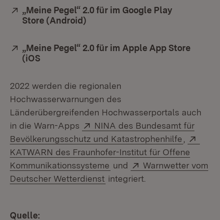
Extern:
„Meine Pegel“ 2.0 für im Google Play
Store (Android)
(Öffnet in neuem Fenster)
Extern:
„Meine Pegel“ 2.0 für im Apple App Store
(iOS
(Öffnet in neuem Fenster)
2022 werden die regionalen
Hochwasserwarnungen des
Länderübergreifenden Hochwasserportals auch
Extern:
in die Warn-Apps
NINA des Bundesamt für
(Öffnet i
Exter
Bevölkerungsschutz und Katastrophenhilfe
,
KATWARN des Fraunhofer-Institut für Offene
(Öffnet in neuem Fenster)
Extern:
Kommunikationssysteme
und
Warnwetter vom
(Öffnet in neuem Fenster)
Deutscher Wetterdienst
integriert.
Quelle: