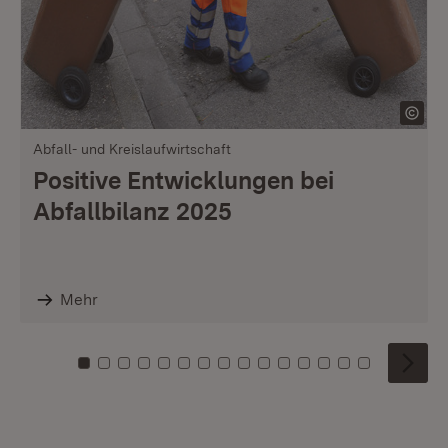
Abfall- und Kreislaufwirtschaft
Positive Entwicklungen bei
Abfallbilanz 2025
Mehr
Zu Kachel: 0
Zu Kachel: 1
Zu Kachel: 2
Zu Kachel: 3
Zu Kachel: 4
Zu Kachel: 5
Zu Kachel: 6
Zu Kachel: 7
Zu Kachel: 8
Zu Kachel: 9
Zu Kachel: 10
Zu Kachel: 11
Zu Kachel: 12
Zu Kachel: 1
Zu Kachel