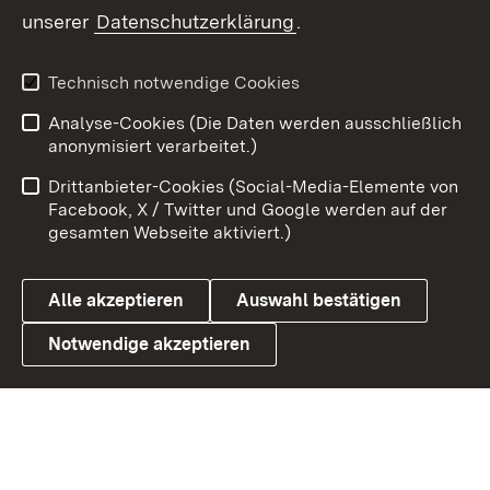
unserer
Datenschutzerklärung
.
X / Twitter
Youtube
Technisch notwendige Cookies
Analyse-Cookies (Die Daten werden ausschließlich
Zum 
anonymisiert verarbeitet.)
Impressum
Kontakt
Drittanbieter-Cookies (Social-Media-Elemente von
Benutzungshinweise
Barrierefreiheit
Facebook, X / Twitter und Google werden auf der
gesamten Webseite aktiviert.)
Datenschutz
Cookies
Alle akzeptieren
Auswahl bestätigen
Notwendige akzeptieren
Link zum Landesportal