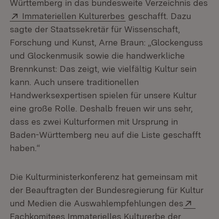
Württemberg in das bundesweite Verzeichnis des
Extern:
(Öffnet in neuem Fenst
Immateriellen Kulturerbes
geschafft. Dazu
sagte der Staatssekretär für Wissenschaft,
Forschung und Kunst, Arne Braun: „Glockenguss
und Glockenmusik sowie die handwerkliche
Brennkunst: Das zeigt, wie vielfältig Kultur sein
kann. Auch unsere traditionellen
Handwerksexpertisen spielen für unsere Kultur
eine große Rolle. Deshalb freuen wir uns sehr,
dass es zwei Kulturformen mit Ursprung in
Baden-Württemberg neu auf die Liste geschafft
haben.“
Die Kulturministerkonferenz hat gemeinsam mit
der Beauftragten der Bundesregierung für Kultur
Exter
und Medien die Auswahlempfehlungen des
Fachkomitees Immaterielles Kulturerbe der