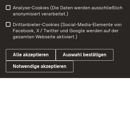
Analyse-Cookies (Die Daten werden ausschließlich
Zum 
anonymisiert verarbeitet.)
Impressum
Kontakt
Drittanbieter-Cookies (Social-Media-Elemente von
Benutzungshinweise
Barrierefreiheit
Facebook, X / Twitter und Google werden auf der
gesamten Webseite aktiviert.)
Datenschutz
Cookies
Alle akzeptieren
Auswahl bestätigen
Notwendige akzeptieren
Link zum Landesportal