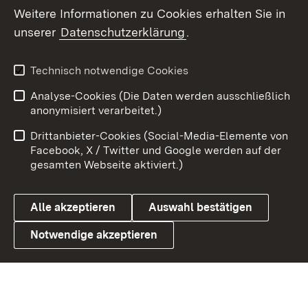
Social Wall
Weitere Informationen zu Cookies erhalten Sie in
unserer
Datenschutzerklärung
.
X / Twitter
Youtube
Technisch notwendige Cookies
Analyse-Cookies (Die Daten werden ausschließlich
Zum 
anonymisiert verarbeitet.)
Impressum
Kontakt
Drittanbieter-Cookies (Social-Media-Elemente von
Benutzungshinweise
Barrierefreiheit
Facebook, X / Twitter und Google werden auf der
gesamten Webseite aktiviert.)
Datenschutz
Cookies
Alle akzeptieren
Auswahl bestätigen
Notwendige akzeptieren
Link zum Landesportal