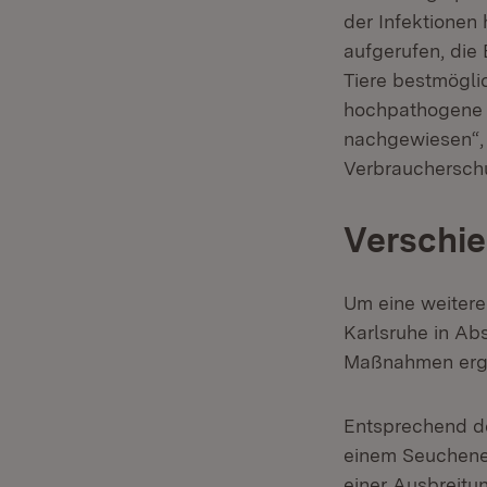
der Infektionen 
aufgerufen, die
Tiere bestmögli
hochpathogene a
nachgewiesen“, 
Verbraucherschu
Verschi
Um eine weitere
Karlsruhe in Ab
Maßnahmen ergr
Entsprechend 
einem Seuchenei
einer Ausbreitun