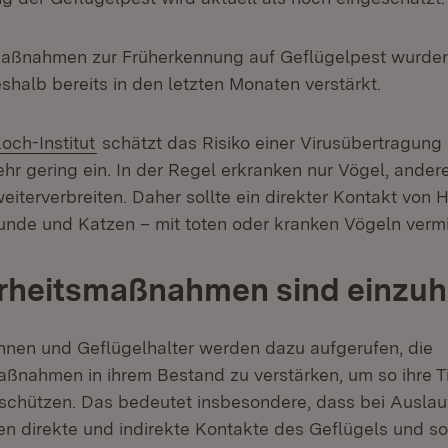
maßnahmen zur Früherkennung auf Geflügelpest wurden
halb bereits in den letzten Monaten verstärkt.
(Öffnet in neuem Fenster)
och-Institut
schätzt das Risiko einer Virusübertragung
hr gering ein. In der Regel erkranken nur Vögel, ander
eiterverbreiten. Daher sollte ein direkter Kontakt von 
nde und Katzen – mit toten oder kranken Vögeln verm
rheitsmaßnahmen sind einzuh
innen und Geflügelhalter werden dazu aufgerufen, die
aßnahmen in ihrem Bestand zu verstärken, um so ihre T
schützen. Das bedeutet insbesondere, dass bei Auslau
en direkte und indirekte Kontakte des Geflügels und so