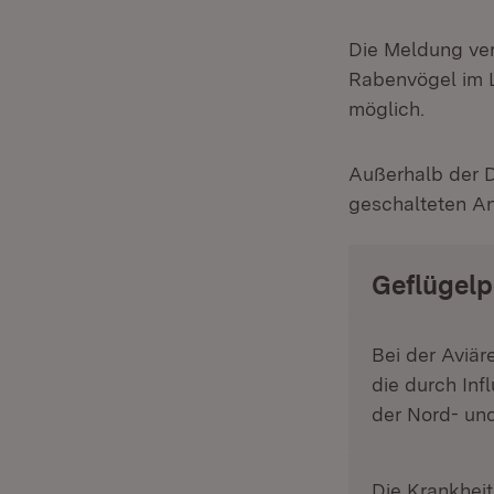
Die Meldung ver
Rabenvögel im L
möglich.
Außerhalb der D
geschalteten An
Geflügelp
Bei der Aviär
die durch Inf
der Nord- und
Die Krankheit