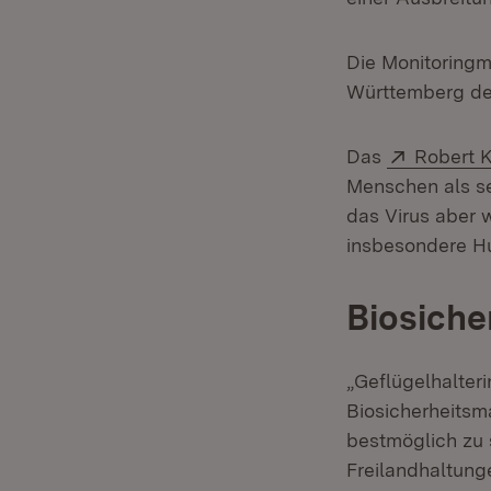
Die Monitoring
Württemberg des
Extern:
Das
Robert K
Menschen als se
das Virus aber w
insbesondere Hu
Biosiche
„Geflügelhalter
Biosicherheitsm
bestmöglich zu 
Freilandhaltung