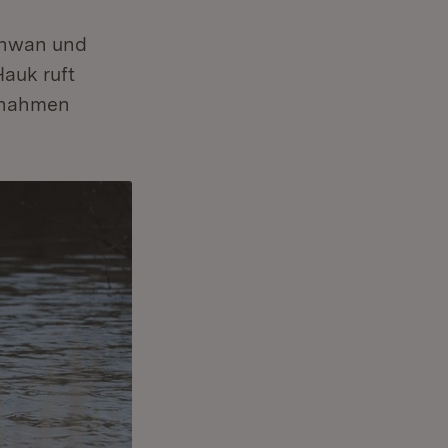
chwan und
Hauk ruft
aßnahmen