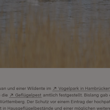
Extern:
wan und einer Wildente im
Vogelpark in Hambrücke
Extern:
(Öffnet in neuem Fenster)
e die
Geflügelpest
amtlich festgestellt. Bislang gab 
Württemberg. Der Schutz vor einem Eintrag der hochpa
t in Hausgeflügelbestände und einer möglichen weiter