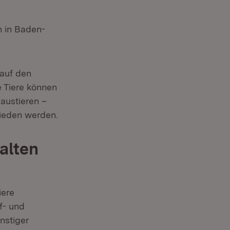
 in Baden-
 auf den
e Tiere können
Haustieren –
ieden werden.
alten
iere
f- und
nstiger