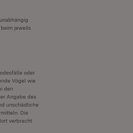
, unabhängig
 beim jeweils
odesfälle oder
ende Vögel wie
ei den
uer Angabe des
nd unschädliche
mitteln. Die
dort verbracht