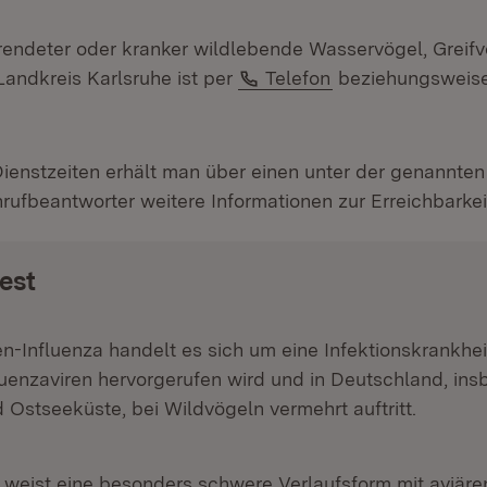
endeter oder kranker wildlebende Wasservögel, Greif
Telefon:
andkreis Karlsruhe ist per
Telefon
beziehungsweis
ienstzeiten erhält man über einen unter der genannte
rufbeantworter weitere Informationen zur Erreichbarkei
est
en-Influenza handelt es sich um eine Infektionskrankhei
luenzaviren hervorgerufen wird und in Deutschland, in
 Ostseeküste, bei Wildvögeln vermehrt auftritt.
 weist eine besonders schwere Verlaufsform mit aviäre