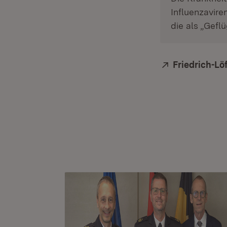
Influenzavire
die als „Gefl
Extern:
Friedrich-Löf