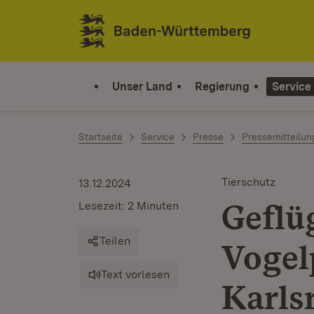
Zum Inhalt springen
Link zur Startseite
Unser Land
Regierung
Service
Startseite
Service
Presse
Pressemitteilu
Tierschutz
13.12.2024
Geflü
Lesezeit: 2 Minuten
Teilen
Vogel
Text vorlesen
Karls