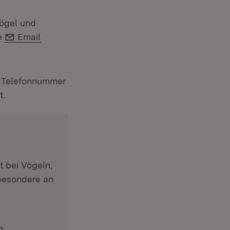
vögel und
E-Mail:
e
Email
n Telefonnummer
t.
t bei Vögeln,
sbesondere an
n