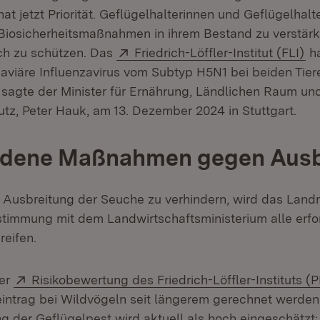
hat jetzt Priorität. Geflügelhalterinnen und Geflügelha
 Biosicherheitsmaßnahmen in ihrem Bestand zu verstärk
Extern:
(Ö
ch zu schützen. Das
Friedrich-Löffler-Institut (FLI)
ha
viäre Influenzavirus vom Subtyp H5N1 bei beiden Tier
sagte der Minister für Ernährung, Ländlichen Raum un
tz, Peter Hauk, am 13. Dezember 2024 in Stuttgart.
edene Maßnahmen gegen Ausb
 Ausbreitung der Seuche zu verhindern, wird das Land
stimmung mit dem Landwirtschaftsministerium alle erfo
eifen.
Extern:
der
Risikobewertung des Friedrich-Löffler-Instituts (
ntrag bei Wildvögeln seit längerem gerechnet werden.
g der Geflügelpest wird aktuell als hoch eingeschätzt: