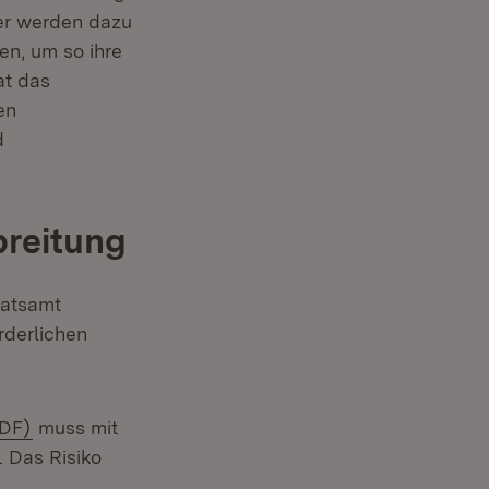
lter werden dazu
en, um so ihre
ffnet in neuem Fenster)
t das
en
d
reitung
ratsamt
rderlichen
(Öffnet in neuem Fenster)
PDF)
muss mit
 Das Risiko