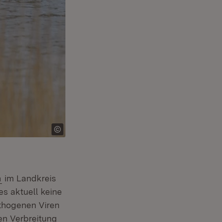
(Öffnet in neuem Fenster)
n
im Landkreis
es aktuell keine
thogenen Viren
en Verbreitung