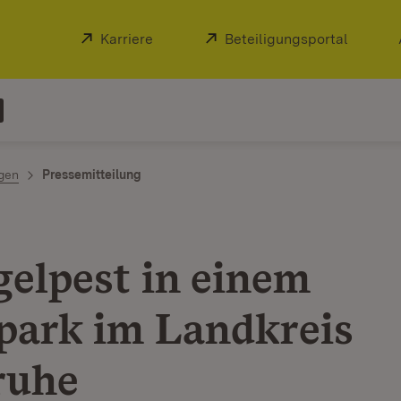
Extern:
Karriere
(Öffnet in neuem Fenster)
Extern:
Beteiligungsportal
(Öffnet
ngen
Pressemitteilung
gelpest in einem
park im Landkreis
ruhe