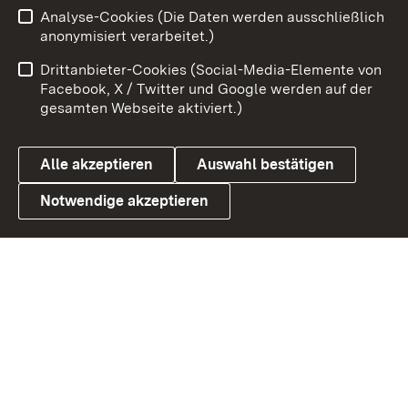
Analyse-Cookies (Die Daten werden ausschließlich
Zum 
anonymisiert verarbeitet.)
Impressum
Kontakt
Drittanbieter-Cookies (Social-Media-Elemente von
Benutzungshinweise
Barrierefreiheit
Facebook, X / Twitter und Google werden auf der
gesamten Webseite aktiviert.)
Datenschutz
Cookies
Alle akzeptieren
Auswahl bestätigen
Notwendige akzeptieren
Link zum Landesportal