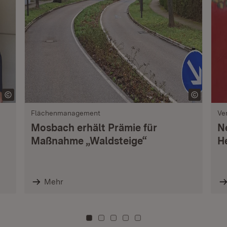
Flächenmanagement
Ve
Mosbach erhält Prämie für
N
Maßnahme „Waldsteige“
H
Mehr
Zu Kachel: 0
Zu Kachel: 3
Zu Kachel: 6
Zu Kachel: 9
Zu Kachel: 12