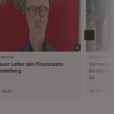
rwaltung
Vermessung
euer Leiter des Finanzamts
Vermessun
eidelberg
Große Sta
ab
Mehr
Mehr