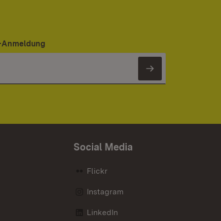
er-Anmeldung
Newsletter 
Social Media
Flickr
Instagram
LinkedIn