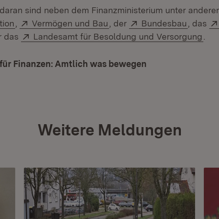
daran sind neben dem Finanzministerium unter andere
(Öffnet in neuem Fenster)
Extern:
(Öffnet in neuem Fenster)
Extern:
(Öffnet
tion
,
Vermögen und Bau
, der
Bundesbau
, das
net in neuem Fenster)
Extern:
(Öff
r das
Landesamt für Besoldung und Versorgung
.
 für Finanzen: Amtlich was bewegen
(Öffnet in neuem 
Weitere Meldungen