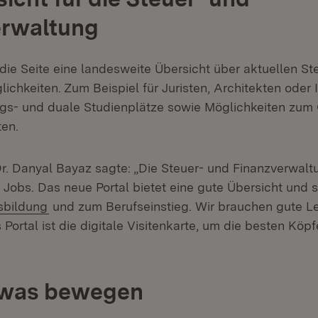
erwaltung
die Seite eine landesweite Übersicht über aktuellen S
ichkeiten. Zum Beispiel für Juristen, Architekten oder 
s- und duale Studienplätze sowie Möglichkeiten zum 
en.
Dr. Danyal Bayaz sagte: „Die Steuer- und Finanzverwal
ge Jobs. Das neue Portal bietet eine gute Übersicht und
(Öffnet in neuem Fenster)
sbildung
und zum Berufseinstieg. Wir brauchen gute Le
Portal ist die digitale Visitenkarte, um die besten Köp
 was bewegen