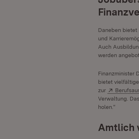
Finanzv
Daneben bietet 
und Karrieremögl
Auch Ausbildung
werden angebot
Finanzminister 
bietet vielfälti
Extern:
zur
Berufsau
Verwaltung. Das 
holen.“
Amtlich