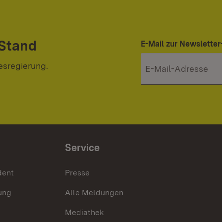
 Stand
E-Mail zur Newslett
esregierung.
Service
dent
Presse
ung
Alle Meldungen
Mediathek