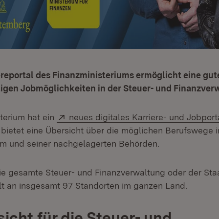
reportal des Finanzministeriums ermöglicht eine gut
ltigen Jobmöglichkeiten in der Steuer- und Finanzver
Extern:
terium hat ein
neues digitales Karriere- und Jobport
 bietet eine Übersicht über die möglichen Berufswege 
um und seiner nachgelagerten Behörden.
e gesamte Steuer- und Finanzverwaltung oder der Staa
lt an insgesamt 97 Standorten im ganzen Land.
icht für die Steuer- und