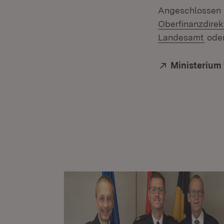
Angeschlossen 
Oberfinanzdirek
(Öff
Landesamt
ode
Extern:
Ministerium