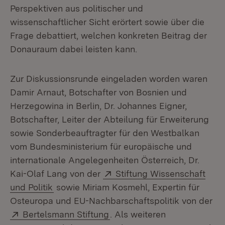
Perspektiven aus politischer und
wissenschaftlicher Sicht erörtert sowie über die
Frage debattiert, welchen konkreten Beitrag der
Donauraum dabei leisten kann.
Zur Diskussionsrunde eingeladen worden waren
Damir Arnaut, Botschafter von Bosnien und
Herzegowina in Berlin, Dr. Johannes Eigner,
Botschafter, Leiter der Abteilung für Erweiterung
sowie Sonderbeauftragter für den Westbalkan
vom Bundesministerium für europäische und
internationale Angelegenheiten Österreich, Dr.
Extern:
Kai-Olaf Lang von der
Stiftung Wissenschaft
(Öffnet in neuem Fenster)
und Politik
sowie Miriam Kosmehl, Expertin für
Osteuropa und EU-Nachbarschaftspolitik von der
Extern:
(Öffnet in neuem Fenster)
Bertelsmann Stiftung
. Als weiteren