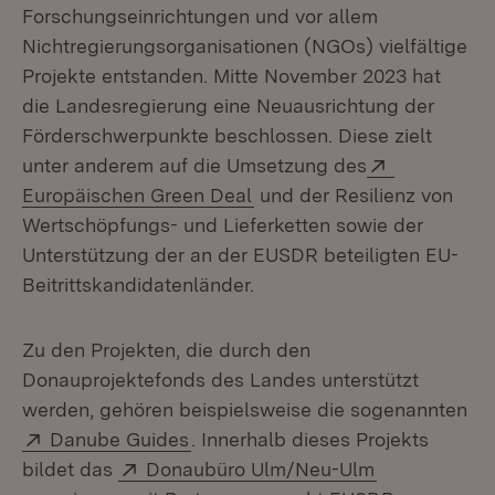
Forschungseinrichtungen und vor allem
Nichtregierungsorganisationen (NGOs) vielfältige
Projekte entstanden. Mitte November 2023 hat
die Landesregierung eine Neuausrichtung der
Förderschwerpunkte beschlossen. Diese zielt
Extern:
unter anderem auf die Umsetzung des
(Öffnet in neuem Fenster)
Europäischen Green Deal
und der Resilienz von
Wertschöpfungs- und Lieferketten sowie der
Unterstützung der an der EUSDR beteiligten EU-
Beitrittskandidatenländer.
Zu den Projekten, die durch den
Donauprojektefonds des Landes unterstützt
werden, gehören beispielsweise die sogenannten
Extern:
(Öffnet in neuem Fenster)
Danube Guides
. Innerhalb dieses Projekts
Extern:
(Öffnet in n
bildet das
Donaubüro Ulm/Neu-Ulm