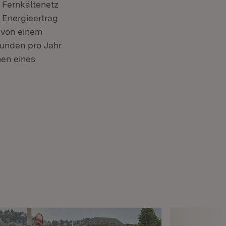
 Fernkältenetz
r Energieertrag
 von einem
tunden pro Jahr
en eines
nster)