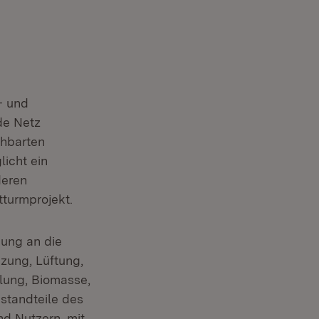
- und
de Netz
chbarten
icht ein
deren
turmprojekt.
dung an die
zung, Lüftung,
lung, Biomasse,
standteile des
d Nutzern, mit