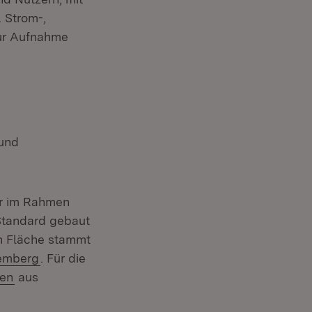
 Strom-,
ur Aufnahme
und
er im Rahmen
Standard gebaut
n Fläche stammt
(Öffnet in neuem Fenster)
emberg
. Für die
(Öffnet in neuem Fenster)
ten
aus