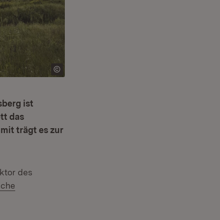
berg ist
tt das
it trägt es zur
ektor des
sche