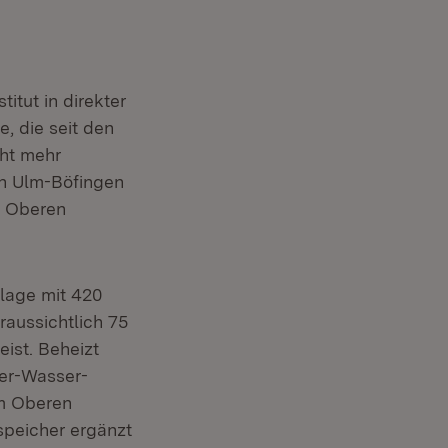
tut in direkter
, die seit den
cht mehr
in Ulm-Böfingen
m Oberen
lage mit 420
raussichtlich 75
ist. Beheizt
ser-Wasser-
m Oberen
speicher ergänzt