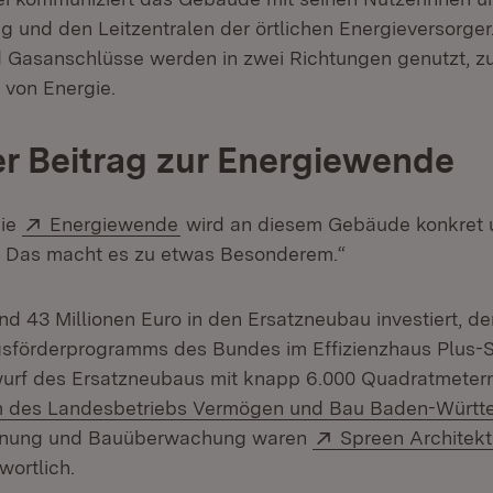
 und den Leitzentralen der örtlichen Energieversorger.
 Gasanschlüsse werden in zwei Richtungen genutzt, z
von Energie.
r Beitrag zur Energiewende
Extern:
(Öffnet in neuem Fenster)
Die
Energiewende
wird an diesem Gebäude konkret 
. Das macht es zu etwas Besonderem.“
nd 43 Millionen Euro in den Ersatzneubau investiert, d
gsförderprogramms des Bundes im Effizienzhaus Plus-
wurf des Ersatzneubaus mit knapp 6.000 Quadratmeter
 des Landesbetriebs Vermögen und Bau Baden-Württ
Extern:
anung und Bauüberwachung waren
Spreen Architek
ortlich.