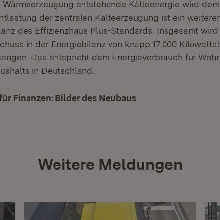
er Wärmeerzeugung entstehende Kälteenergie wird dem
ntlastung der zentralen Kälteerzeugung ist ein weitere
lanz des Effizienzhaus Plus-Standards. Insgesamt wird
schuss in der Energiebilanz von knapp 17.000 Kilowatts
angen. Das entspricht dem Energieverbrauch für Wohn
ushalts in Deutschland.
für Finanzen: Bilder des Neubaus
(Öffnet in neuem Fe
Weitere Meldungen