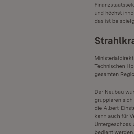
Finanzstaatssekr
und höchst inno
das ist beispiel
Strahlkr
Ministerialdirek
Technischen Hoc
gesamten Regio
Der Neubau wurd
gruppieren sich
die Albert-Eins
kann auch für V
Untergeschoss u
bedient werden.