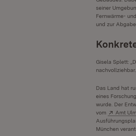
seiner Umgebung
Fernwärme- und
und zur Abgabe 
Konkrete
Gisela Splett: „
nachvollziehbar
Das Land hat ru
eines Forschun
wurde. Der Ent
Extern:
vom
Amt Ulm
Ausführungspl
München verantw