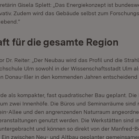
etärin Gisela Splett:
„Das Energiekonzept ist bundeswei
vativ. Zudem wird das Gebäude selbst zum Forschungs
gebend.“
aft für die gesamte Region
tor Dr. Reiter: „Der Neubau wird das Profil und die Strahl
hschule Ulm sowohl in der Wissenschaftsstadt Ulm als
n Donau-Iller in den kommenden Jahren entscheidend
e als kompakter, fast quadratischer Bau geplant. Die
 um zwei Innenhöfe. Die Büros und Seminarräume sind 
tein-Allee und den angrenzenden Naturraum angeordne
eranstaltungen genutzt werden. Die Werkstätten sind i
ntergebracht und können so direkt von der Manfred-B
 Ein zwischen Neu- und Altbau geplanter gemeinsamer