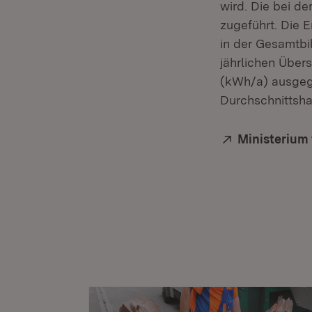
wird. Die bei d
zugeführt. Die E
in der Gesamtbi
jährlichen Über
(kWh/a) ausgeg
Durchschnittsha
Extern:
Ministerium 