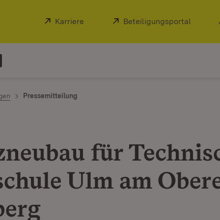
Extern:
Karriere
(Öffnet in neuem Fenster)
Extern:
Beteiligungsportal
(Öffnet
ngen
Pressemitteilung
zneubau für Technis
chule Ulm am Ober
berg