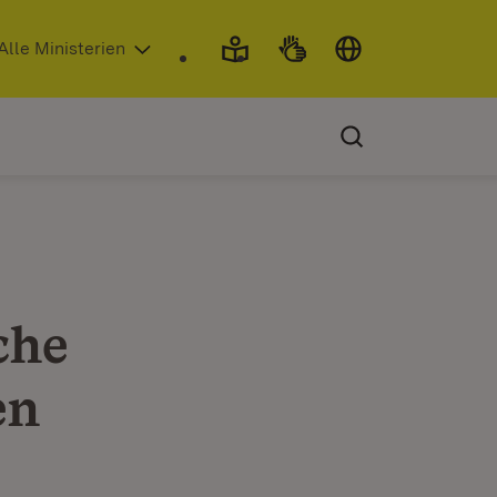
 in neuem Fenster)
Alle Ministerien
che
en