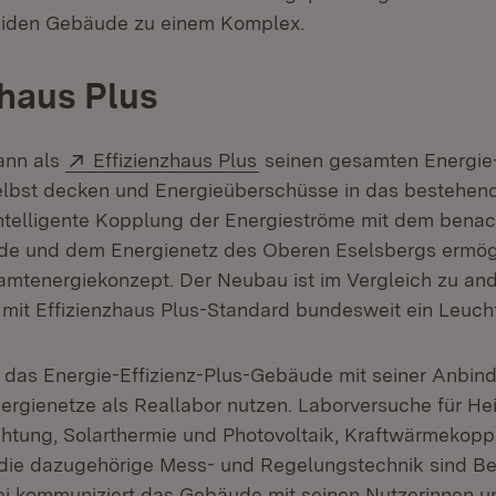
beiden Gebäude zu einem Komplex.
zhaus Plus
Extern:
(Öffnet in neuem Fenster)
ann als
Effizienzhaus Plus
seinen gesamten Energie
lbst decken und Energieüberschüsse in das bestehen
ntelligente Kopplung der Energieströme mit dem bena
e und dem Energienetz des Oberen Eselsbergs ermögl
amtenergiekonzept. Der Neubau ist im Vergleich zu an
mit Effizienzhaus Plus-Standard bundesweit ein Leucht
 das Energie-Effizienz-Plus-Gebäude mit seiner Anbin
rgienetze als Reallabor nutzen. Laborversuche für Hei
htung, Solarthermie und Photovoltaik, Kraftwärmekopp
die dazugehörige Mess- und Regelungstechnik sind Be
 kommuniziert das Gebäude mit seinen Nutzerinnen un