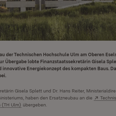
au der Technischen Hochschule Ulm am Oberen Esels
 Zur Übergabe lobte Finanzstaatssekretärin Gisela Sple
d innovative Energiekonzept des kompakten Baus. Dam
ei.
etärin Gisela Splett und Dr. Hans Reiter, Ministerialdir
Extern:
inisteriums, haben den Ersatzneubau an die
Techni
(Öffnet in neuem Fenster)
 (TH Ulm)
übergeben.