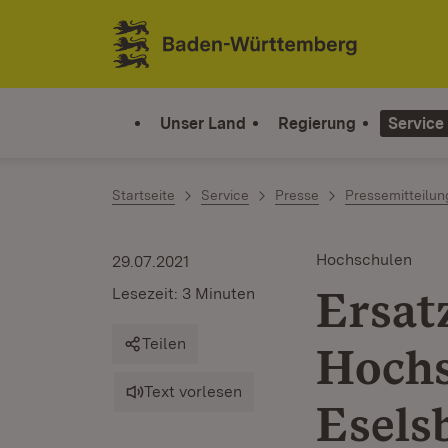
Zum Inhalt springen
Link zur Startseite
Unser Land
Regierung
Service
Startseite
Service
Presse
Pressemitteilu
Hochschulen
29.07.2021
Ersat
Lesezeit: 3 Minuten
Teilen
Hochs
Text vorlesen
Esels