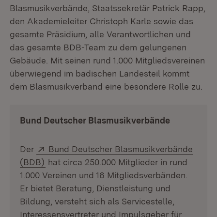
Blasmusikverbände, Staatssekretär Patrick Rapp,
den Akademieleiter Christoph Karle sowie das
gesamte Präsidium, alle Verantwortlichen und
das gesamte BDB-Team zu dem gelungenen
Gebäude. Mit seinen rund 1.000 Mitglieds­vereinen
überwiegend im badischen Landesteil kommt
dem Blas­musikverband eine besondere Rolle zu.
Bund Deutscher Blasmusikverbände
Extern:
Der
Bund Deutscher Blasmusikverbände
(Öffnet in neuem Fenster)
(BDB)
hat circa 250.000 Mitglieder in rund
1.000 Vereinen und 16 Mitgliedsverbänden.
Er bietet Beratung, Dienstleistung und
Bildung, versteht sich als Servicestelle,
Interessensvertreter und Impulsgeber für