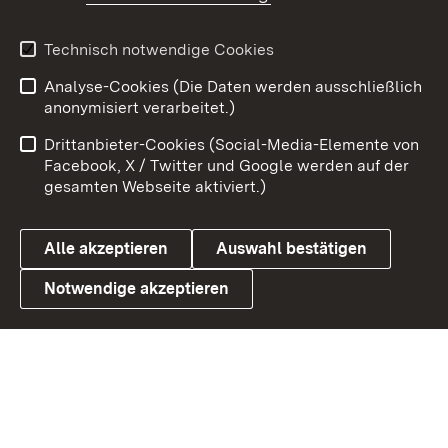
Youtube
Technisch notwendige Cookies
Analyse-Cookies (Die Daten werden ausschließlich
Zum 
anonymisiert verarbeitet.)
Impressum
Kontakt
Drittanbieter-Cookies (Social-Media-Elemente von
Benutzungshinweise
Barrierefreiheit
Facebook, X / Twitter und Google werden auf der
gesamten Webseite aktiviert.)
Datenschutz
Cookies
Alle akzeptieren
Auswahl bestätigen
Notwendige akzeptieren
Link zum Landesportal