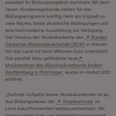
erweitert ihr Bildungsangebot nochmals: Mit dem
neuen Akademiegebäude stehen für das
Bildungsprogramm künftig mehr als doppelt so
viele Räume, beste akustische Bedingungen und
eine hochmoderne Ausstattung zur Verfügung.
Extern:
Den Neubau der Musikakademie des
Bundes
(Öffnet in neu
Deutscher Blasmusikverbände (BDB)
in Staufen
hat das Land mit neun Millionen Euro unterstützt.
Extern:
Das parallel dazu geförderte neue
Musikzentrum des Blasmusikverbands Baden-
(Öffnet in neuem Fenster
Württemberg in Plochingen
wurde im Herbst 2021
eröffnet.
„Zentrale Aufgabe beider Musikakademien ist es,
Extern:
(Öffnet in
das Bildungswesen der
Amateurmusik
im
Land zukunftsorientiert weiterzuentwickeln. Mit
einem breiten Fort- und Weiterbildungsangebot