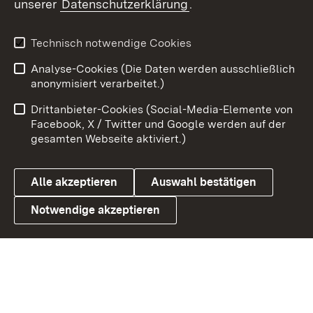
unserer
Datenschutzerklärung
.
X / Twitter
Youtube
Technisch notwendige Cookies
Analyse-Cookies (Die Daten werden ausschließlich
Zum 
anonymisiert verarbeitet.)
Impressum
Kontakt
Drittanbieter-Cookies (Social-Media-Elemente von
Benutzungshinweise
Barrierefreiheit
Facebook, X / Twitter und Google werden auf der
gesamten Webseite aktiviert.)
Datenschutz
Cookies
Alle akzeptieren
Auswahl bestätigen
Notwendige akzeptieren
Link zum Landesportal