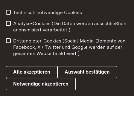
Youtube
Technisch notwendige Cookies
Analyse-Cookies (Die Daten werden ausschließlich
Zum 
anonymisiert verarbeitet.)
Impressum
Kontakt
Drittanbieter-Cookies (Social-Media-Elemente von
Benutzungshinweise
Barrierefreiheit
Facebook, X / Twitter und Google werden auf der
gesamten Webseite aktiviert.)
Datenschutz
Cookies
Alle akzeptieren
Auswahl bestätigen
Notwendige akzeptieren
Link zum Landesportal