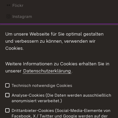
Flickr
Instagram
LinkedIn
Um unsere Webseite für Sie optimal gestalten
Mastodon
und verbessern zu können, verwenden wir
Cookies.
Messenger
Social Wall
Weitere Informationen zu Cookies erhalten Sie in
unserer
Datenschutzerklärung
.
X / Twitter
Youtube
Technisch notwendige Cookies
Analyse-Cookies (Die Daten werden ausschließlich
Zum 
anonymisiert verarbeitet.)
Impressum
Kontakt
Drittanbieter-Cookies (Social-Media-Elemente von
Benutzungshinweise
Barrierefreiheit
Facebook, X / Twitter und Google werden auf der