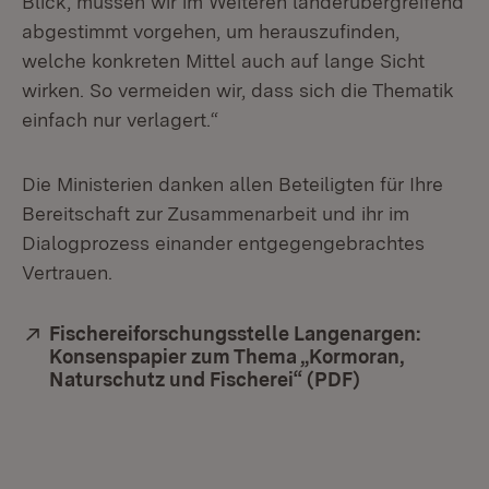
Blick, müssen wir im Weiteren länderübergreifend
abgestimmt vorgehen, um herauszufinden,
welche konkreten Mittel auch auf lange Sicht
wirken. So vermeiden wir, dass sich die Thematik
einfach nur verlagert.“
Die Ministerien danken allen Beteiligten für Ihre
Bereitschaft zur Zusammenarbeit und ihr im
Dialogprozess einander entgegengebrachtes
Vertrauen.
Extern:
Fischereiforschungsstelle Langenargen:
Konsenspapier zum Thema „Kormoran,
Naturschutz und Fischerei“ (PDF)
(Öffnet in ne