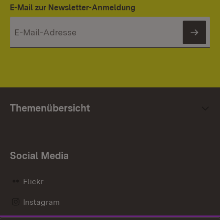
E-Mail zur Newsletter-Anmeldung
News
Themenübersicht
Social Media
Flickr
Instagram