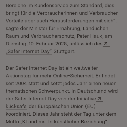
Bereiche im Kundenservice zum Standard, dies
bringt für die Verbraucherinnen und Verbraucher
Vorteile aber auch Herausforderungen mit sich“,
sagte der Minister für Ernährung, Ländlichen
Raum und Verbraucherschutz, Peter Hauk, am
Extern:
Dienstag, 10. Februar 2026, anlässlich des
(Öffnet in neuem Fenster)
„Safer Internet Day“
Stuttgart.
Der Safer Internet Day ist ein weltweiter
Aktionstag für mehr Online-Sicherheit. Er findet
seit 2004 statt und setzt jedes Jahr einen neuen
thematischen Schwerpunkt. In Deutschland wird
Extern:
der Safer Internet Day von der Initiative
(Öffnet in neuem Fenster)
klicksafe
der Europäischen Union (EU)
koordiniert. Dieses Jahr steht der Tag unter dem
Motto „KI and me. In künstlicher Beziehung“.