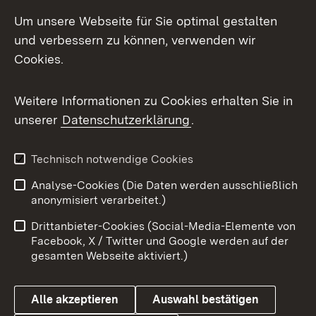
LinkedIn
Um unsere Webseite für Sie optimal gestalten
Mastodon
und verbessern zu können, verwenden wir
Cookies.
Messenger
Social Wall
Weitere Informationen zu Cookies erhalten Sie in
unserer
Datenschutzerklärung
.
X / Twitter
Youtube
Technisch notwendige Cookies
Analyse-Cookies (Die Daten werden ausschließlich
Zum 
anonymisiert verarbeitet.)
Impressum
Kontakt
Drittanbieter-Cookies (Social-Media-Elemente von
Benutzungshinweise
Barrierefreiheit
Facebook, X / Twitter und Google werden auf der
gesamten Webseite aktiviert.)
Datenschutz
Cookies
Alle akzeptieren
Auswahl bestätigen