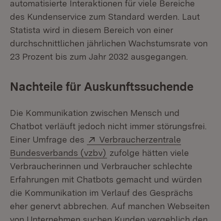
automatisierte Interaktionen für viele Bereiche
des Kundenservice zum Standard werden. Laut
Statista wird in diesem Bereich von einer
durchschnittlichen jährlichen Wachstumsrate von
23 Prozent bis zum Jahr 2032 ausgegangen.
Nachteile für Auskunftssuchende
Die Kommunikation zwischen Mensch und
Chatbot verläuft jedoch nicht immer störungsfrei.
Extern:
Einer Umfrage des
Verbraucherzentrale
(Öffnet in neuem Fenster)
Bundesverbands (vzbv)
zufolge hätten viele
Verbraucherinnen und Verbraucher schlechte
Erfahrungen mit Chatbots gemacht und würden
die Kommunikation im Verlauf des Gesprächs
eher genervt abbrechen. Auf manchen Webseiten
von Unternehmen suchen Kunden vergeblich den