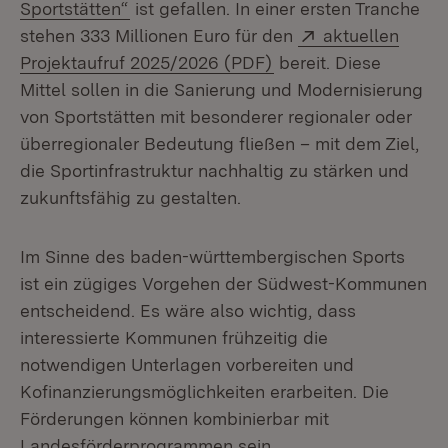
(Öffnet in neuem Fenster)
Sportstätten“
ist gefallen. In einer ersten Tranche
Extern:
stehen 333 Millionen Euro für den
aktuellen
(Öffnet in neuem Fen
Projektaufruf 2025/2026 (PDF)
bereit. Diese
Mittel sollen in die Sanierung und Modernisierung
von Sportstätten mit besonderer regionaler oder
überregionaler Bedeutung fließen – mit dem Ziel,
die Sportinfrastruktur nachhaltig zu stärken und
zukunftsfähig zu gestalten.
Im Sinne des baden-württembergischen Sports
ist ein zügiges Vorgehen der Südwest-Kommunen
entscheidend. Es wäre also wichtig, dass
interessierte Kommunen frühzeitig die
notwendigen Unterlagen vorbereiten und
Kofinanzierungsmöglichkeiten erarbeiten. Die
Förderungen können kombinierbar mit
Landesförderprogrammen sein.