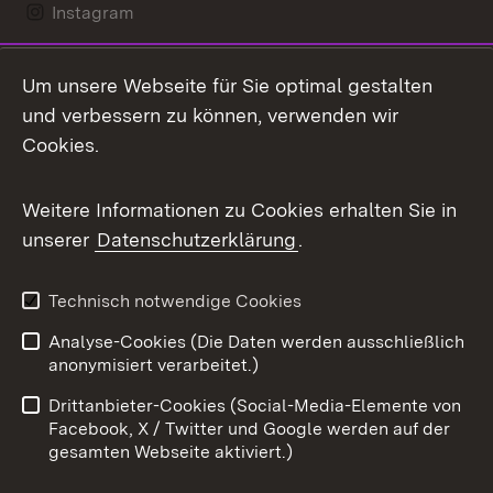
Instagram
LinkedIn
Um unsere Webseite für Sie optimal gestalten
Mastodon
und verbessern zu können, verwenden wir
Cookies.
Messenger
Social Wall
Weitere Informationen zu Cookies erhalten Sie in
unserer
Datenschutzerklärung
.
X / Twitter
Youtube
Technisch notwendige Cookies
Analyse-Cookies (Die Daten werden ausschließlich
Zum 
anonymisiert verarbeitet.)
Impressum
Kontakt
Drittanbieter-Cookies (Social-Media-Elemente von
Benutzungshinweise
Barrierefreiheit
Facebook, X / Twitter und Google werden auf der
gesamten Webseite aktiviert.)
Datenschutz
Cookies