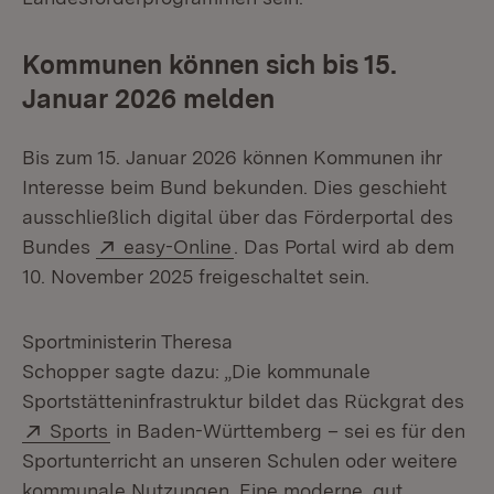
Kommunen können sich bis 15.
Januar 2026 melden
Bis zum 15. Januar 2026 können Kommunen ihr
Interesse beim Bund bekunden. Dies geschieht
ausschließlich digital über das Förderportal des
Extern:
(Öffnet in neuem Fenster)
Bundes
easy-Online
. Das Portal wird ab dem
10. November 2025 freigeschaltet sein.
Sportministerin Theresa
Schopper sagte dazu: „Die kommunale
Sportstätteninfrastruktur bildet das Rückgrat des
Extern:
(Öffnet in neuem Fenster)
Sports
in Baden-Württemberg – sei es für den
Sportunterricht an unseren Schulen oder weitere
kommunale Nutzungen. Eine moderne, gut