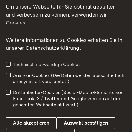
Um unsere Webseite für Sie optimal gestalten
Mastodon
und verbessern zu können, verwenden wir
Cookies.
Messenger
Social Wall
Weitere Informationen zu Cookies erhalten Sie in
unserer
Datenschutzerklärung
.
X / Twitter
Youtube
Technisch notwendige Cookies
Analyse-Cookies (Die Daten werden ausschließlich
Zum 
anonymisiert verarbeitet.)
Impressum
Kontakt
Drittanbieter-Cookies (Social-Media-Elemente von
Benutzungshinweise
Barrierefreiheit
Facebook, X / Twitter und Google werden auf der
gesamten Webseite aktiviert.)
Datenschutz
Cookies
Alle akzeptieren
Auswahl bestätigen