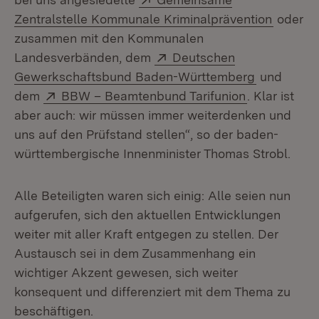
(Öffnet
Zentralstelle Kommunale Kriminalprävention
oder
zusammen mit den Kommunalen
Extern:
Landesverbänden, dem
Deutschen
(Öffnet in
Gewerkschaftsbund Baden-Württemberg
und
Extern:
(Öffnet in n
dem
BBW – Beamtenbund Tarifunion
. Klar ist
aber auch: wir müssen immer weiterdenken und
uns auf den Prüfstand stellen“, so der baden-
württembergische Innenminister Thomas Strobl.
Alle Beteiligten waren sich einig: Alle seien nun
aufgerufen, sich den aktuellen Entwicklungen
weiter mit aller Kraft entgegen zu stellen. Der
Austausch sei in dem Zusammenhang ein
wichtiger Akzent gewesen, sich weiter
konsequent und differenziert mit dem Thema zu
beschäftigen.