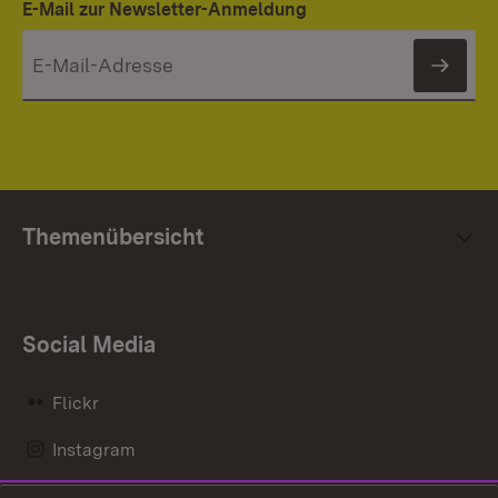
E-Mail zur Newsletter-Anmeldung
News
Themenübersicht
Social Media
Flickr
Instagram
LinkedIn