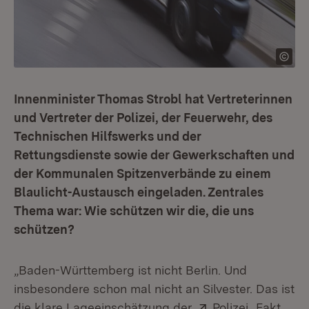
Innenminister Thomas Strobl hat Vertreterinnen
und Vertreter der Polizei, der Feuerwehr, des
Technischen Hilfswerks und der
Rettungsdienste sowie der Gewerkschaften und
der Kommunalen Spitzenverbände zu einem
Blaulicht-Austausch eingeladen. Zentrales
Thema war: Wie schützen wir die, die uns
schützen?
„Baden-Württemberg ist nicht Berlin. Und
insbesondere schon mal nicht an Silvester. Das ist
Extern:
(Öffnet in
die klare Lageeinschätzung der
Polizei
. Fakt