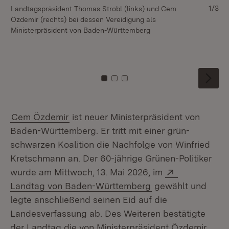
1/3
Landtagspräsident Thomas Strobl (links) und Cem
Mi
Özdemir (rechts) bei dessen Vereidigung als
se
Ministerpräsident von Baden-Württemberg
der
Zu Kachel: 0
Zu Kachel: 1
Zu Kachel: 2
Cem Özdemir
ist neuer Ministerpräsident von
Baden-Württemberg. Er tritt mit einer grün-
schwarzen Koalition die Nachfolge von Winfried
Kretschmann an. Der 60-jährige Grünen-Politiker
Extern:
wurde am Mittwoch, 13. Mai 2026, im
(Öffnet in neuem F
Landtag von Baden-Württemberg
gewählt und
legte anschließend seinen Eid auf die
Landesverfassung ab. Des Weiteren bestätigte
der Landtag die von Ministerpräsident Özdemir