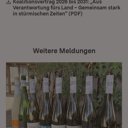
Download:
Koalitionsvertrag 2026 bis 2031: „Aus
Verantwortung fürs Land – Gemeinsam stark
in stürmischen Zeiten“ (PDF)
(Öffnet in neuem F
Weitere Meldungen