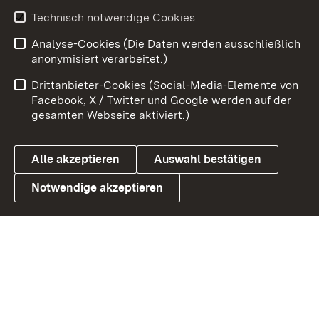
Youtube
Technisch notwendige Cookies
Analyse-Cookies (Die Daten werden ausschließlich
Zum 
anonymisiert verarbeitet.)
Impressum
Kontakt
Drittanbieter-Cookies (Social-Media-Elemente von
Benutzungshinweise
Barrierefreiheit
Facebook, X / Twitter und Google werden auf der
gesamten Webseite aktiviert.)
Datenschutz
Cookies
Alle akzeptieren
Auswahl bestätigen
Notwendige akzeptieren
Link zum Landesportal