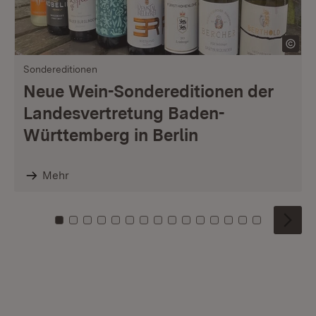
Sondereditionen
Neue Wein-Sondereditionen der
Landesvertretung Baden-
Württemberg in Berlin
Mehr
Zu Kachel: 0
Zu Kachel: 1
Zu Kachel: 2
Zu Kachel: 3
Zu Kachel: 4
Zu Kachel: 5
Zu Kachel: 6
Zu Kachel: 7
Zu Kachel: 8
Zu Kachel: 9
Zu Kachel: 10
Zu Kachel: 11
Zu Kachel: 12
Zu Kachel: 1
Zu Kachel