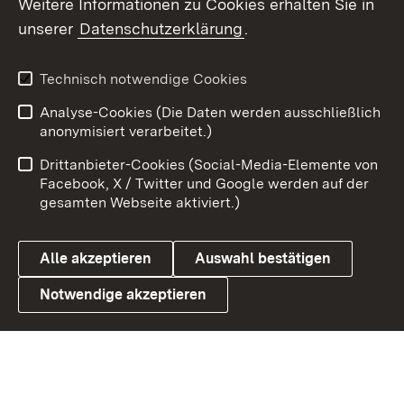
Weitere Informationen zu Cookies erhalten Sie in
unserer
Datenschutzerklärung
.
X / Twitter
Youtube
Technisch notwendige Cookies
Analyse-Cookies (Die Daten werden ausschließlich
Zum 
anonymisiert verarbeitet.)
Impressum
Kontakt
Drittanbieter-Cookies (Social-Media-Elemente von
Benutzungshinweise
Barrierefreiheit
Facebook, X / Twitter und Google werden auf der
gesamten Webseite aktiviert.)
Datenschutz
Cookies
Alle akzeptieren
Auswahl bestätigen
Notwendige akzeptieren
Link zum Landesportal