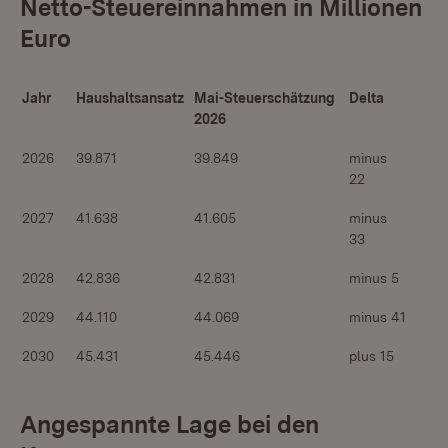
Netto-Steuereinnahmen in Millionen
Euro
Jahr
Haushaltsansatz
Mai-Steuerschätzung
Delta
2026
2026
39.871
39.849
minus
22
2027
41.638
41.605
minus
33
2028
42.836
42.831
minus 5
2029
44.110
44.069
minus 41
2030
45.431
45.446
plus 15
Angespannte Lage bei den