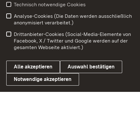
Youtube
Technisch notwendige Cookies
Analyse-Cookies (Die Daten werden ausschließlich
Zum 
anonymisiert verarbeitet.)
Impressum
Kontakt
Drittanbieter-Cookies (Social-Media-Elemente von
Benutzungshinweise
Barrierefreiheit
Facebook, X / Twitter und Google werden auf der
gesamten Webseite aktiviert.)
Datenschutz
Cookies
Alle akzeptieren
Auswahl bestätigen
Notwendige akzeptieren
Link zum Landesportal