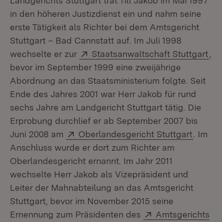
Landgerichts Stuttgart trat Till Jakob im Mai 1997
in den höheren Justizdienst ein und nahm seine
erste Tätigkeit als Richter bei dem Amtsgericht
Stuttgart – Bad Cannstatt auf. Im Juli 1998
Extern:
(Öf
wechselte er zur
Staatsanwaltschaft Stuttgart
,
bevor im September 1999 eine zweijährige
Abordnung an das Staatsministerium folgte. Seit
Ende des Jahres 2001 war Herr Jakob für rund
sechs Jahre am Landgericht Stuttgart tätig. Die
Erprobung durchlief er ab September 2007 bis
Extern:
(Öffnet
Juni 2008 am
Oberlandesgericht Stuttgart
. Im
Anschluss wurde er dort zum Richter am
Oberlandesgericht ernannt. Im Jahr 2011
wechselte Herr Jakob als Vizepräsident und
Leiter der Mahnabteilung an das Amtsgericht
Stuttgart, bevor im November 2015 seine
Extern:
Ernennung zum Präsidenten des
Amtsgerichts