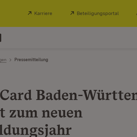
Extern:
Karriere
(Öffnet in neuem Fenster)
Extern:
Beteiligungsportal
(Öffnet
ngen
Pressemitteilung
Card Baden-Württe
et zum neuen
ldungsjahr