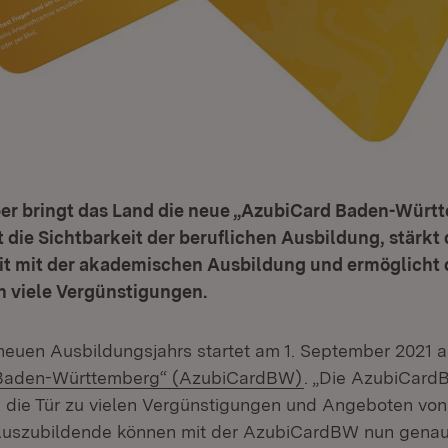
er bringt das Land die neue „AzubiCard Baden-Würt
t die Sichtbarkeit der beruflichen Ausbildung, stärkt 
it mit der akademischen Ausbildung und ermöglicht
 viele Vergünstigungen.
neuen Ausbildungsjahrs startet am 1. September 2021 
(Öffnet in neuem 
Baden-Württemberg“ (AzubiCardBW)
. „Die AzubiCard
die Tür zu vielen Vergünstigungen und Angeboten von
 Auszubildende können mit der AzubiCardBW nun gena