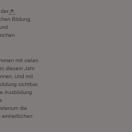
Extern:
 der
schen Bildung
 und
reichen
ammen mit vielen
in diesem Jahr
nnen. Und mit
ildung sichtbar.
ne Ausbildung
e
isterium die
einheitlichen