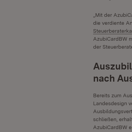
„Mit der AzubiC
die verdiente A
Steuerberaterka
AzubiCardBW mit
der Steuerberat
Auszubil
nach Au
Bereits zum Aus
Landesdesign v
Ausbildungsvert
schließen, erha
AzubiCardBW erh