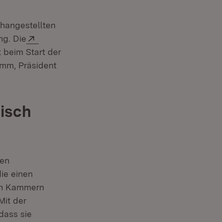
hangestellten
Extern:
ng. Die
t beim Start der
amm, Präsident
isch
hen
ie einen
den Kammern
Mit der
dass sie