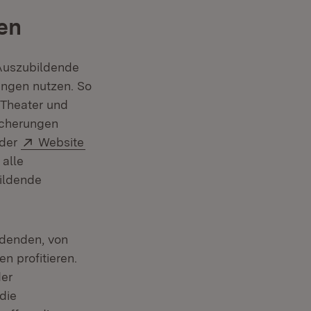
en
Auszubildende
ngen nutzen. So
e Theater und
icherungen
Extern:
(Öffnet in neuem Fenster)
 der
Website
 alle
m Fenster)
ildende
ldenden, von
 profitieren.
der
die