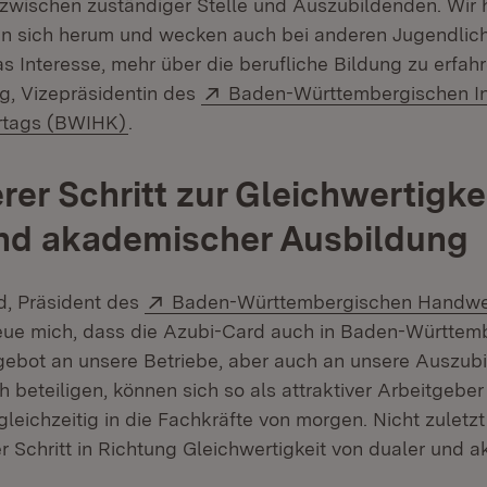
wischen zuständiger Stelle und Auszubildenden. Wir h
en sich herum und wecken auch bei anderen Jugendlic
 Interesse, mehr über die berufliche Bildung zu erfahr
Extern:
g, Vizepräsidentin des
Baden-Württembergischen In
(Öffnet in neuem Fenster)
tags (BWIHK)
.
erer Schritt zur Gleichwertigke
und akademischer Ausbildung
Extern:
d, Präsident des
Baden-Württembergischen Handwe
 in neuem Fenster)
freue mich, dass die Azubi-Card auch in Baden-Württemb
Angebot an unsere Betriebe, aber auch an unsere Auszub
ch beteiligen, können sich so als attraktiver Arbeitgebe
gleichzeitig in die Fachkräfte von morgen. Nicht zuletzt 
er Schritt in Richtung Gleichwertigkeit von dualer und 