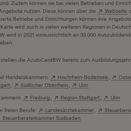
ind. Zudem können sie bei vielen Betrieben und Einri
Extern:
(
Angebote nutzen. Diese können über die
Webseite
a
sierte Betriebe und Einrichtungen können ihre Angebot
e Karte wird auch in vielen weiteren Regionen in Deutsc
 wird in 2021 voraussichtlich an 33.000 Auszubildend
geben.
tellen die AzubiCardBW bereits zum Ausbildungsjahr 
Extern:
(Öffnet i
Exter
und Handelskammern:
Hochrhein-Bodensee
,
Ostw
(Öffnet in neuem Fenster)
Extern:
(Öffnet in neuem Fenster)
Extern:
(Öffnet in neuem 
tgart
,
Südlicher Oberrhein
,
Ulm
Extern:
(Öffnet in neuem Fenster)
Extern:
(Öffnet in n
Extern:
(Öff
kammern:
Freiburg
,
Region Stuttgart
,
Ulm
Extern:
(Öffnet in neue
Extern:
 freien Berufe:
Landesärztekammer
,
Steuerber
fnet in neuem Fenster)
Extern:
(Öffnet in neuem Fen
Steuerberaterkammer Südbaden