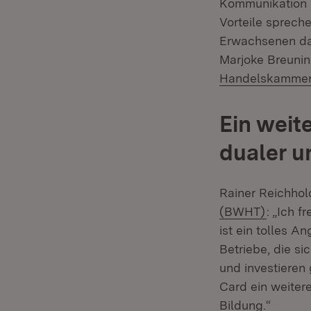
Kommunikation z
Vorteile sprech
Erwachsenen das
Marjoke Breunin
Handelskammer
Ein weit
dualer 
Rainer Reichhol
(Öffnet
(BWHT)
: „Ich 
ist ein tolles 
Betriebe, die si
und investieren 
Card ein weiter
Bildung.“