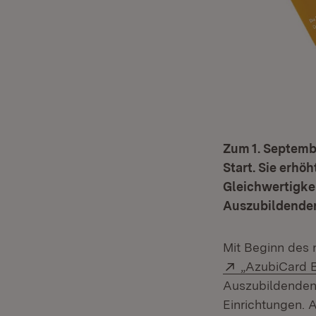
Zum 1. Septemb
Start. Sie erhöh
Gleichwertigke
Auszubildenden
Mit Beginn des 
Extern:
„AzubiCard 
Auszubildenden 
Einrichtungen.