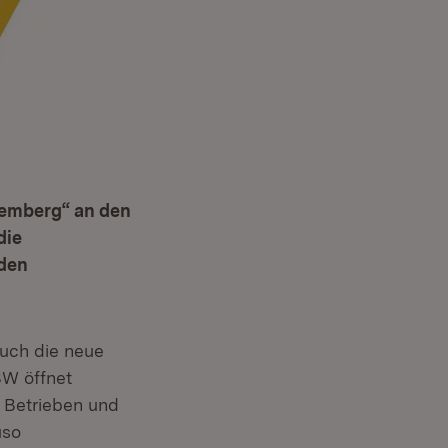
temberg“ an den
die
 den
auch die neue
Fenster)
BW öffnet
 Betrieben und
uso