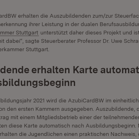
ardBW erhalten die Auszubildenden zum/zur Steuerfac
nerkennung ihrer Leistung in der dualen Berufsausbildu
(Öffnet in neuem Fenster)
mmer Stuttgart
unterstützt daher dieses Projekt und is
 dabei“, sagte Steuerberater Professor Dr. Uwe Schr
erkammer Stuttgart.
dende erhalten Karte automat
sbildungsbeginn
bildungsjahr 2021 wird die AzubiCardBW im einheitlic
on den ersten Kammern ausgegeben. Auszubildende, d
rag mit einem Mitgliedsbetrieb einer der teilnehmen
lten diese Karte automatisch nach Ausbildungsbeginn. 
alten die Jugendlichen einen praktischen Nachweis, 