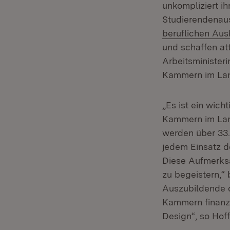
unkompliziert i
Studierendenaus
beruflichen Aus
und schaffen att
Arbeitsminister
Kammern im Land
„Es ist ein wich
Kammern im Land
werden über 33.
jedem Einsatz d
Diese Aufmerksa
zu begeistern,“ 
Auszubildende d
Kammern finanzi
Design“, so Hoff