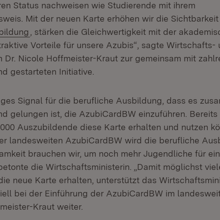
hren Status nachweisen wie Studierende mit ihrem
weis. Mit der neuen Karte erhöhen wir die Sichtbarkeit
(Öffnet in neuem Fenster)
bildung
, stärken die Gleichwertigkeit mit der akademi
raktive Vorteile für unsere Azubis“, sagte Wirtschafts-
in Dr. Nicole Hoffmeister-Kraut zur gemeinsam mit zahl
 gestarteten Initiative.
tiges Signal für die berufliche Ausbildung, dass es zus
 gelungen ist, die AzubiCardBW einzuführen. Bereits 
000 Auszubildende diese Karte erhalten und nutzen kö
er landesweiten AzubiCardBW wird die berufliche Ausb
mkeit brauchen wir, um noch mehr Jugendliche für ei
betonte die Wirtschaftsministerin. „Damit möglichst viel
ie neue Karte erhalten, unterstützt das Wirtschaftsmin
ell bei der Einführung der AzubiCardBW im landesweit 
meister-Kraut weiter.