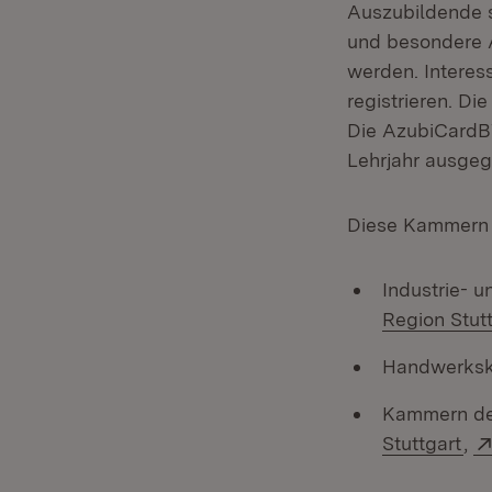
Auszubildende s
und besondere 
werden. Interes
registrieren. Di
Die AzubiCardBW
Lehrjahr ausge
Diese Kammern s
Industrie- 
Region Stut
Handwerks
Kammern der
(Öf
Stuttgart
,