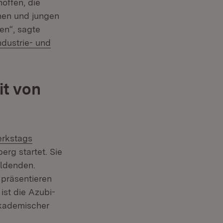
offen, die
hen und jungen
en“, sagte
dustrie- und
it von
rkstags
erg startet. Sie
ildenden.
r präsentieren
ist die Azubi-
akademischer