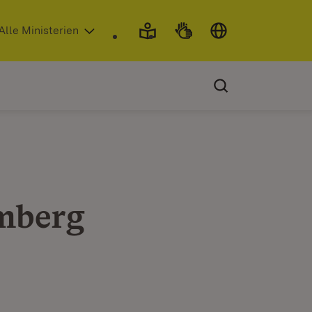
 in neuem Fenster)
Alle Ministerien
mberg