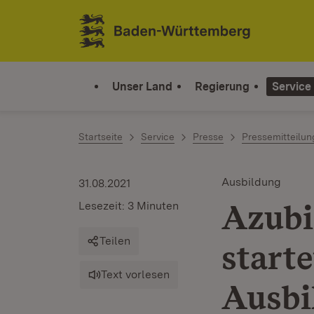
Zum Inhalt springen
Link zur Startseite
Unser Land
Regierung
Service
Startseite
Service
Presse
Pressemitteilu
Ausbildung
31.08.2021
Azubi
Lesezeit: 3 Minuten
Teilen
start
Text vorlesen
Ausbi