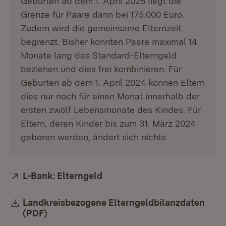
Geburten ab dem 1. April 2025 liegt die
Grenze für Paare dann bei 175.000 Euro.
Zudem wird die gemeinsame Elternzeit
begrenzt. Bisher konnten Paare maximal 14
Monate lang das Standard-Elterngeld
beziehen und dies frei kombinieren. Für
Geburten ab dem 1. April 2024 können Eltern
dies nur noch für einen Monat innerhalb der
ersten zwölf Lebensmonate des Kindes. Für
Eltern, deren Kinder bis zum 31. März 2024
geboren werden, ändert sich nichts.
Extern:
L-Bank: Elterngeld
(Öffnet in neuem Fenster)
Download:
Landkreisbezogene Elterngeldbilanzdaten
(PDF)
(Öffnet in neuem Fenster)